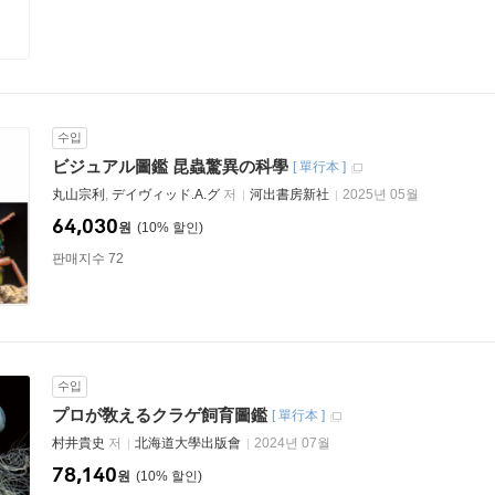
수입
ビジュアル圖鑑 昆蟲驚異の科學
[
單行本
]
丸山宗利
,
デイヴィッド.A.グ
저
河出書房新社
2025년 05월
64,030
원
10
%
판매지수 72
수입
プロが敎えるクラゲ飼育圖鑑
[
單行本
]
村井貴史
저
北海道大學出版會
2024년 07월
78,140
원
10
%