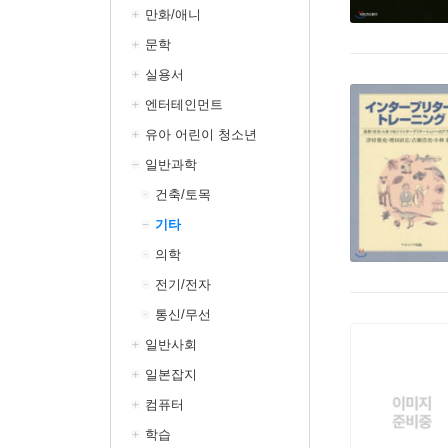
만화/애니
문학
실용서
엔터테인먼트
유아 어린이 청소년
일반과학
건축/토목
기타
의학
전기/전자
통신/무선
일반사회
일본잡지
컴퓨터
학습