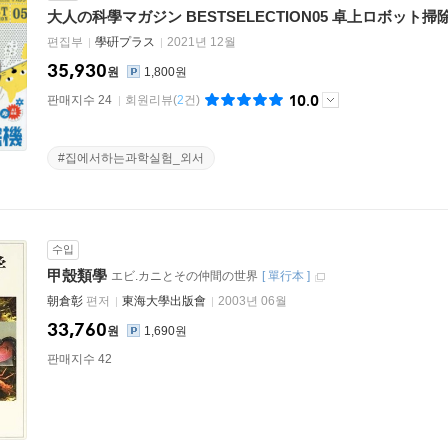
大人の科學マガジン BESTSELECTION05 卓上ロボット掃
편집부
學硏プラス
2021년 12월
35,930
원
1,800원
10.0
판매지수 24
회원리뷰
(
2
건)
#집에서하는과학실험_외서
수입
甲殼類學
エビ.カニとその仲間の世界
[
單行本
]
朝倉彰
편저
東海大學出版會
2003년 06월
33,760
원
1,690원
판매지수 42