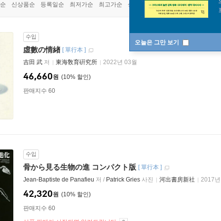
순
신상품순
등록일순
최저가순
최고가순
상품명순
수입
오늘은 그만 보기
虛數の情緖
[
單行本
]
吉田 武
저
東海敎育硏究所
2022년 03월
46,660
원
10
%
판매지수 60
수입
骨から見る生物の進 コンパクト版
[
單行本
]
Jean-Baptiste de Panafieu
저 /
Patrick Gries
사진
河出書房新社
2017년
42,320
원
10
%
판매지수 60