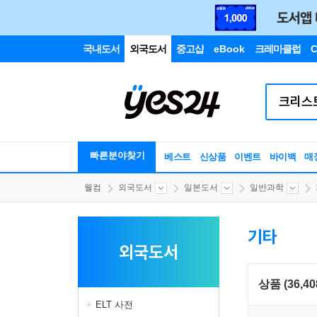
국내도서
외국도서
중고샵
eBook
크레마클럽
C
빠른분야찾기
베스트
신상품
이벤트
바이백
매
웰컴
외국도서
일본도서
일반과학
기타
외국도서
상품 (36,40
ELT 사전