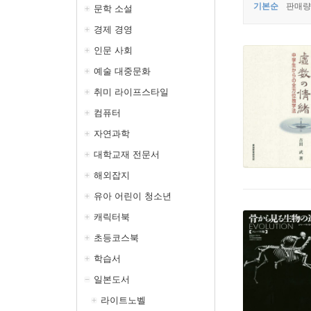
기본순
판매량
문학 소설
경제 경영
인문 사회
예술 대중문화
취미 라이프스타일
컴퓨터
자연과학
대학교재 전문서
해외잡지
유아 어린이 청소년
캐릭터북
초등코스북
학습서
일본도서
라이트노벨