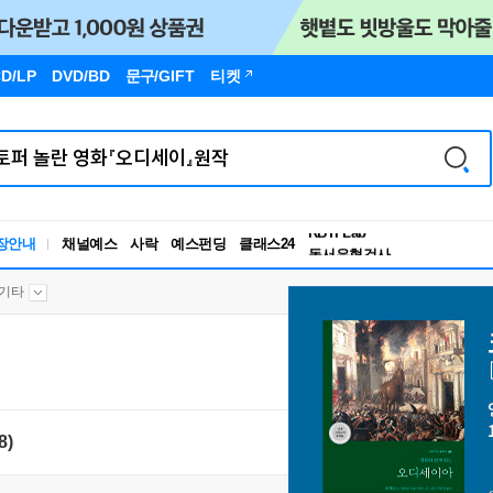
D/LP
DVD/BD
문구
/GIFT
티켓
독서유형검사
RBTI Lab
장안내
채널예스
사락
예스펀딩
클래스24
독서유형검사
기타
8)