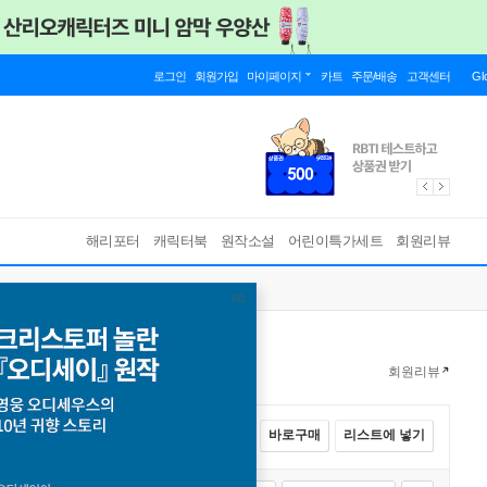
로그인
회원가입
마이페이지
카트
주문/배송
고객센터
Gl
해리포터
캐릭터북
원작소설
어린이특가세트
회원리뷰
회원리뷰
전체선택
카트에 넣기
바로구매
리스트에 넣기