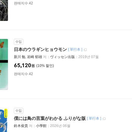
판매지수 42
수입
日本のウラギンヒョウモン
[
單行本
]
新川 勉
,
岩崎 郁雄
저
ヴィッセン出版
2019년 07월
65,120
원
10
%
판매지수 42
수입
僕には鳥の言葉がわかる ふりがな版
[
單行本
]
鈴木俊貴
저
小學館
2026년 06월