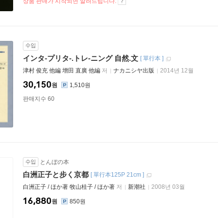
상품 판매가 시작되면 알려드립니다.
수입
インタ-プリタ-.トレ-ニング 自然.文
[
單行本
]
津村 俊充 他編 增田 直廣 他編
저
ナカニシヤ出版
2014년 12월
30,150
원
1,510원
판매지수 60
수입
とんぼの本
白洲正子と步く京都
[
單行本125P 21cm
]
白洲正子 / ほか著 牧山桂子 / ほか著
저
新潮社
2008년 03월
16,880
원
850원