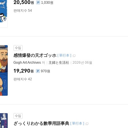
20,500
원
1,030원
판매지수 54
수입
感情爆發の天才ゴッホ
[
單行本
]
Gogh Art Archives
저
主婦と生活社
2026년 06월
19,290
원
970원
판매지수 42
수입
ざっくりわかる數學用語事典
[
單行本
]