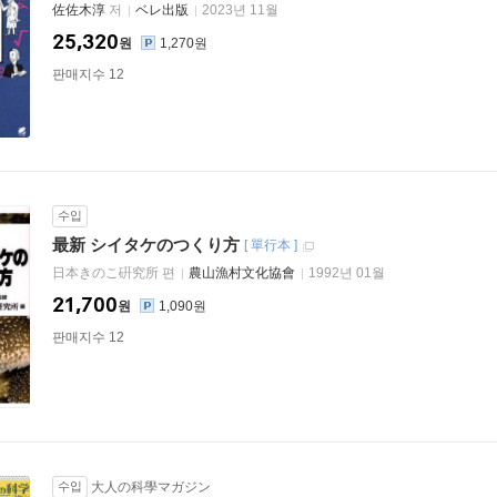
佐佐木淳
저
ベレ出版
2023년 11월
25,320
원
1,270원
판매지수 12
수입
最新 シイタケのつくり方
[
單行本
]
日本きのこ硏究所 편
農山漁村文化協會
1992년 01월
21,700
원
1,090원
판매지수 12
수입
大人の科學マガジン