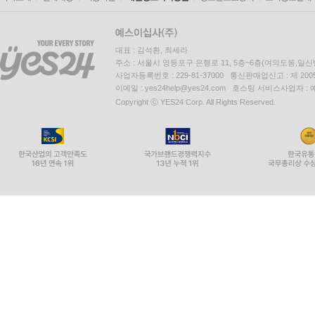
대표 : 김석환, 최세라
주소 : 서울시 영등포구 은행로 11, 5층~6층(여의도동,일신
사업자등록번호 : 229-81-37000 통신판매업신고 : 제 200
이메일 : yes24help@yes24.com 호스팅 서비스사업자 :
Copyright ⓒ YES24 Corp. All Rights Reserved.