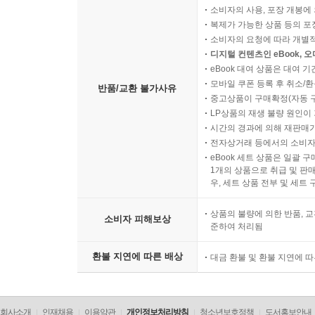
소비자의 사용, 포장 개봉에 
복제가 가능한 상품 등의 포장을 
소비자의 요청에 따라 개별
디지털 컨텐츠인 eBook, 
eBook 대여 상품은 대여 기
모바일 쿠폰 등록 후 취소/환
반품/교환 불가사유
중고상품이 구매확정(자동 
LP상품의 재생 불량 원인이 기
시간의 경과에 의해 재판매가
전자상거래 등에서의 소비자
eBook 세트 상품은 일괄 
1개의 상품으로 취급 및 판매
우, 세트 상품 전부 및 세트
상품의 불량에 의한 반품, 교
소비자 피해보상
준하여 처리됨
환불 지연에 따른 배상
대금 환불 및 환불 지연에 
회사소개
인재채용
이용약관
개인정보처리방침
청소년보호정책
도서홍보안내