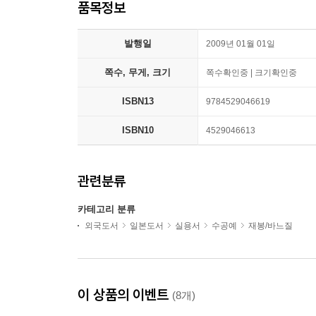
품목정보
발행일
2009년 01월 01일
쪽수, 무게, 크기
쪽수확인중 | 크기확인중
ISBN13
9784529046619
ISBN10
4529046613
관련분류
카테고리 분류
외국도서
일본도서
실용서
수공예
재봉/바느질
이 상품의 이벤트
(8개)