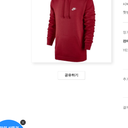
시
첫
정
판
Y
공유하기
추
결