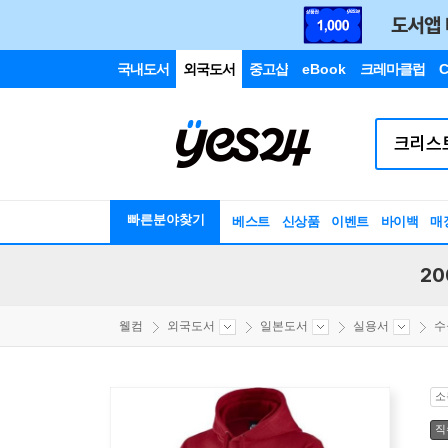
국내도서
외국도서
중고샵
eBook
크레마클럽
C
빠른분야찾기
베스트
신상품
이벤트
바이백
매
20
웰컴
외국도서
일본도서
실용서
수
소
직