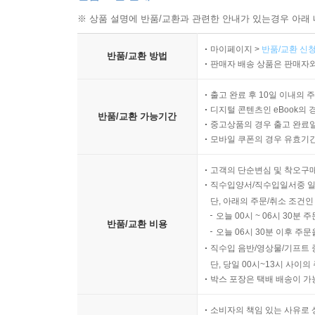
※ 상품 설명에 반품/교환과 관련한 안내가 있는경우 아래 
마이페이지 >
반품/교환 신청
반품/교환 방법
판매자 배송 상품은 판매자와
출고 완료 후 10일 이내의 
디지털 콘텐츠인 eBook의 
반품/교환 가능기간
중고상품의 경우 출고 완료일
모바일 쿠폰의 경우 유효기간(
고객의 단순변심 및 착오구
직수입양서/직수입일서중 일
단, 아래의 주문/취소 조건인
오늘 00시 ~ 06시 30분 
반품/교환 비용
오늘 06시 30분 이후 주문
직수입 음반/영상물/기프트 
단, 당일 00시~13시 사이
박스 포장은 택배 배송이 가
소비자의 책임 있는 사유로 