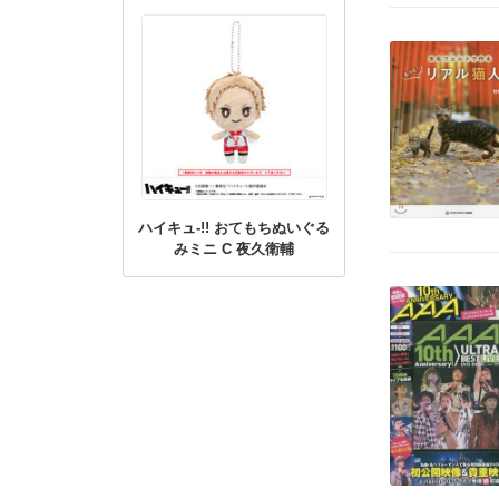
ハイキュ-!! おてもちぬいぐる
みミニ C 夜久衛輔