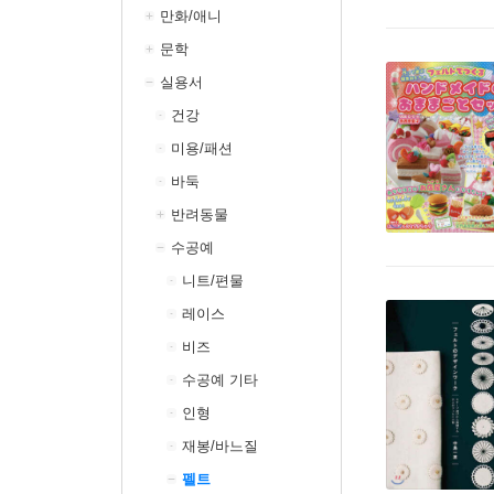
만화/애니
문학
실용서
건강
미용/패션
바둑
반려동물
수공예
니트/편물
레이스
비즈
수공예 기타
인형
재봉/바느질
펠트