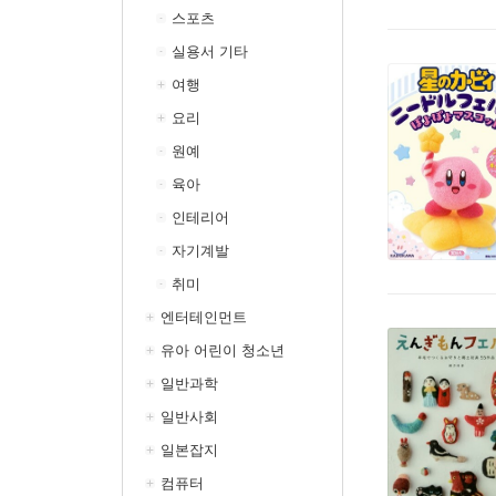
스포츠
실용서 기타
여행
요리
원예
육아
인테리어
자기계발
취미
엔터테인먼트
유아 어린이 청소년
일반과학
일반사회
일본잡지
컴퓨터