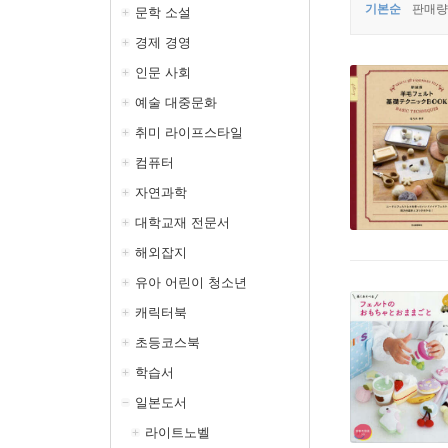
기본순
판매량
문학 소설
경제 경영
인문 사회
예술 대중문화
취미 라이프스타일
컴퓨터
자연과학
대학교재 전문서
해외잡지
유아 어린이 청소년
캐릭터북
초등코스북
학습서
일본도서
라이트노벨