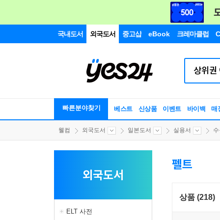
국내도서
외국도서
중고샵
eBook
크레마클럽
C
빠른분야찾기
베스트
신상품
이벤트
바이백
매
웰컴
외국도서
일본도서
실용서
수
펠트
외국도서
상품 (218)
ELT 사전