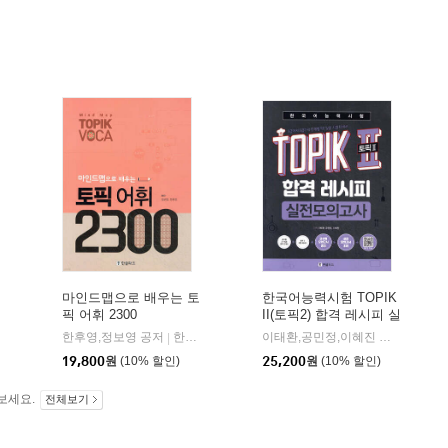
마인드맵으로 배우는 토
한국어능력시험 TOPIK
픽 어휘 2300
II(토픽2) 합격 레시피 실
전모의고사
한후영,정보영 공저
한글파크
이태환,공민정,이혜진 공저
한글파
|
|
19,800
원
(10% 할인)
25,200
원
(10% 할인)
보세요.
전체보기