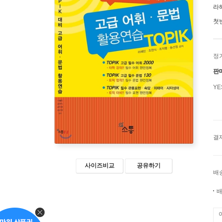
라
첫
정
판
Y
결
사이즈비교
공유하기
배
배