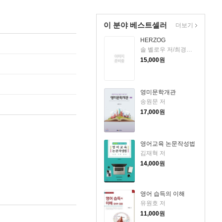
이 분야 베스트셀러
더보기
HERZOG
솔 벨로우 저/최경림 역
15,000
원
영미문학개관
송원문 저
17,000
원
영어교육 논문작성법
김재혁 저
14,000
원
영어 습득의 이해
유원호 저
11,000
원