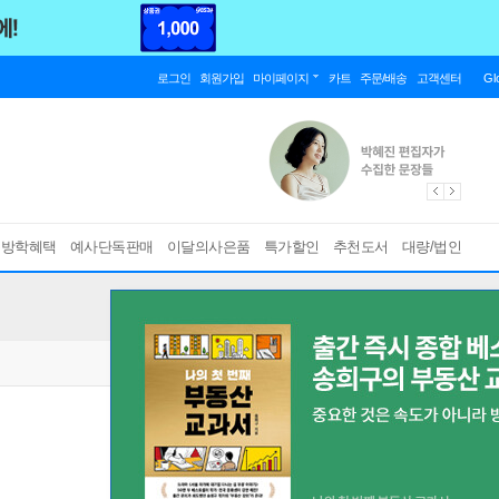
로그인
회원가입
마이페이지
카트
주문/배송
고객센터
Gl
름방학혜택
예사단독판매
이달의사은품
특가할인
추천도서
대량/법인