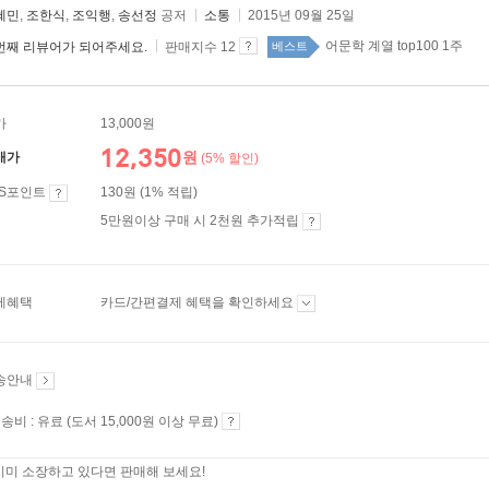
혜민
,
조한식
,
조익행
,
송선정
공저
소통
2015년 09월 25일
어문학 계열 top100 1주
번째 리뷰어가 되어주세요.
판매지수 12
베스트
가
13,000원
12,350
원
매가
(5% 할인)
ES포인트
130원 (1% 적립)
5만원이상 구매 시 2천원 추가적립
제혜택
카드/간편결제 혜택을 확인하세요
송안내
송비 : 유료 (도서 15,000원 이상 무료)
이미 소장하고 있다면 판매해 보세요!