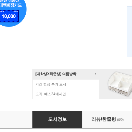
[대학생X취준생] 여름방학
기간 한정 특가 도서
오직, 예스24에서만
TOPIK 대비 고급어휘·문법 활용연습
도서정보
리뷰/한줄평
(0/0)