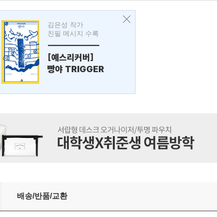
김은성 작가
친필 메시지 수록
---------------
[예스리커버]
빵야 TRIGGER
배송/반품/교환