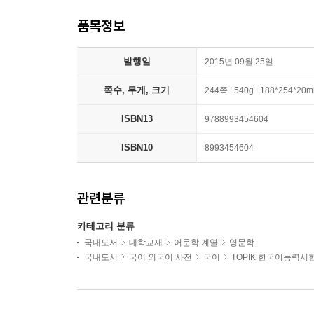
품목정보
발행일
2015년 09월 25일
쪽수, 무게, 크기
244쪽 | 540g | 188*254*20
ISBN13
9788993454604
ISBN10
8993454604
관련분류
카테고리 분류
국내도서
대학교재
어문학 계열
영문학
국내도서
국어 외국어 사전
국어
TOPIK 한국어능력시