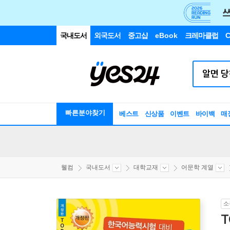
국내도서
외국도서
중고샵
eBook
크레마클럽
C
빠른분야찾기
베스트
신상품
이벤트
바이백
매
웰컴
국내도서
대학교재
어문학 계열
소
T