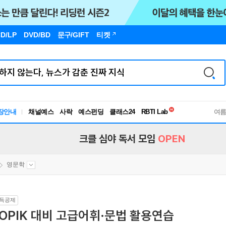
D/LP
DVD/BD
문구
/GIFT
티켓
독서유형검사
장안내
채널예스
사락
예스펀딩
클래스24
RBTI Lab
여
독서유형검사
크클 심야 독서 모임
OPEN
영문학
득공제
OPIK 대비 고급어휘·문법 활용연습