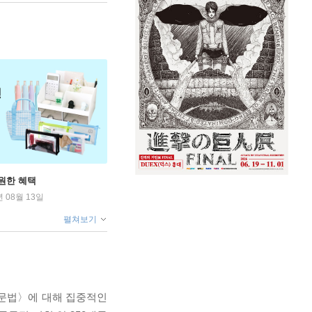
원한 혜택
년 08월 13일
펼쳐보기
 문법〉에 대해 집중적인