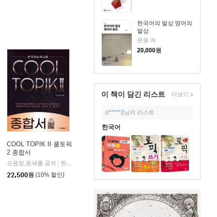
한국어의 발상 영어의
발상
문용 저
20,000
원
이 책이 담긴
리스트
더보기
o*****2
님의 리스트
한국어
COOL TOPIK II 쿨토픽
2 종합서
크
오윤정,윤새롬 공저
한글파크
|
22,500
원
(10% 할인)