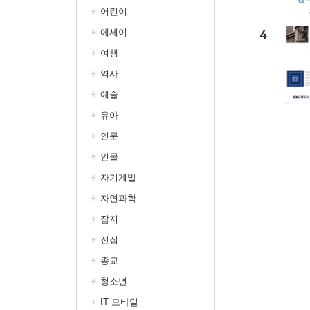
어린이
에세이
4
여행
역사
예술
유아
인문
인물
자기계발
자연과학
잡지
전집
종교
청소년
IT 모바일