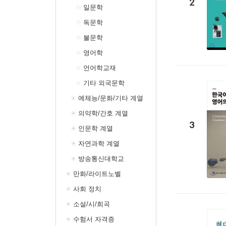
2
일문학
독문학
불문학
영어학
언어학교재
기타 외국문학
예체능/문화/기타 계열
의약학/간호 계열
3
인문학 계열
자연과학 계열
방송통신대학교
만화/라이트노벨
사회 정치
소설/시/희곡
수험서 자격증