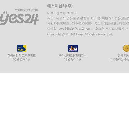
대표 : 김석환, 최세라
주소 : 서울시 영등포구 은행로 11, 5층~6층(여의도동,일신
사업자등록번호 : 229-81-37000 통신판매업신고 : 제 200
이메일 : yes24help@yes24.com 호스팅 서비스사업자 :
Copyright ⓒ YES24 Corp. All Rights Reserved.