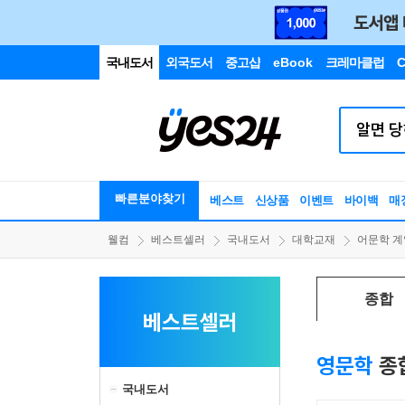
국내도서
외국도서
중고샵
eBook
크레마클럽
C
빠른분야찾기
베스트
신상품
이벤트
바이백
매
웰컴
베스트셀러
국내도서
대학교재
어문학 계
종합
베스트셀러
영문학
종
국내도서