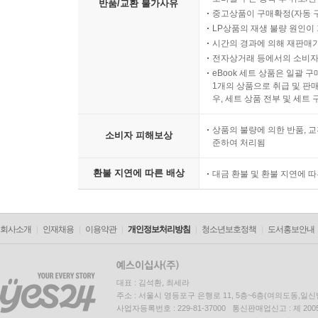
반품/교환 불가사유
중고상품이 구매확정(자동 
LP상품의 재생 불량 원인이 기
시간의 경과에 의해 재판매가
전자상거래 등에서의 소비자
eBook 세트 상품은 일괄 
1개의 상품으로 취급 및 판매
우, 세트 상품 전부 및 세트
상품의 불량에 의한 반품, 교
소비자 피해보상
준하여 처리됨
환불 지연에 따른 배상
대금 환불 및 환불 지연에 
회사소개
인재채용
이용약관
개인정보처리방침
청소년보호정책
도서홍보안내
대표 : 김석환, 최세라
주소 : 서울시 영등포구 은행로 11, 5층~6층(여의도동,일신
사업자등록번호 : 229-81-37000 통신판매업신고 : 제 200