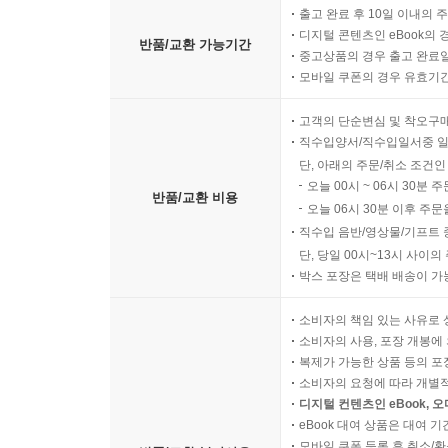
출고 완료 후 10일 이내의 
디지털 콘텐츠인 eBook의 
반품/교환 가능기간
중고상품의 경우 출고 완료일
모바일 쿠폰의 경우 유효기간(
고객의 단순변심 및 착오구
직수입양서/직수입일서중 일
단, 아래의 주문/취소 조건인
오늘 00시 ~ 06시 30분 
반품/교환 비용
오늘 06시 30분 이후 주문
직수입 음반/영상물/기프트 
단, 당일 00시~13시 사이
박스 포장은 택배 배송이 가
소비자의 책임 있는 사유로 
소비자의 사용, 포장 개봉에 
복제가 가능한 상품 등의 포장을 
소비자의 요청에 따라 개별
디지털 컨텐츠인 eBook, 
eBook 대여 상품은 대여 기
모바일 쿠폰 등록 후 취소/환