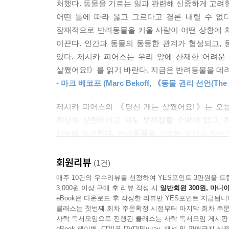
처했다. 동물을 기르는 일과 관련해 신중하게 고려할
어떤 틀에 따라 옳고 그르다고 결론 내릴 수 없
이 책은 다음과 같이 구성됐다.
잠재적으로 반려동물을 키울 사람이 어떤 상황에 
1장 ‘애완동물에 대해 생각하기’는 애완동물을 기
이끈다. 인간과 동물의 동등한 관계가 형성되고,
2장 ‘애완동물과 함께 살기’에서는 가정과 이웃의 
있다. 제시카 피어스는 우리 앞에 산재한 어려운
3장 ‘애완동물에 대해 걱정하기’는 애완동물을 
살쪘어요!》를 읽기 바란다. 지금은 반려동물을 데려
다룬다.
- 마크 베코프 (Marc Bekoff, 《동물 권리 선언(The A
결론에 해당하는 4장 ‘애완동물 돌보기’에서는 애
윤리적인 애완동물 기르기는 어떤 모습이어야 하는
제시카 피어스의 《당신 개는 살쪘어요!》는 오늘
최상의 상황이라고 해도 부적절할 수밖에 없고,
시도에 도전한다. 반려동물을 기르는 피어스 자신
오랫동안 살아온 동물을 기를 때의 접근 방식과 태
데려오려는 사람은 반드시 이 책을 읽어야 한다.
회원리뷰
(1건)
- 마크 데르 (Mark Derr, 《Dog’s Best Frien
매주 10건의 우수리뷰를 선정하여 YES포인트 3만원을 드
3,000원 이상 구매 후 리뷰 작성 시
일반회원 300원, 마니아
우리가 보살피는 개, 고양이, 토끼, 금붕어 등에게
eBook은 다운로드 후 작성한 리뷰만 YES포인트 지급됩니
클래스는 첫번째 회차 주문확정 시점부터 마지막 회차 주문
심오하면서 중요한 윤리적 문제를 발견할 것이다
사락 독서모임으로 진행된 클래스는 사락 독서모임 게시판
건강하게 살 수 있는 방법을 모색하는 이 책은 내
eBook 페이백, CD/LP, DVD/Blu-ray, 패션 및 판매금