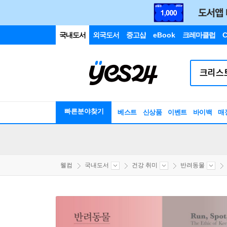
국내도서
외국도서
중고샵
eBook
크레마클럽
C
빠른분야찾기
베스트
신상품
이벤트
바이백
매
웰컴
국내도서
건강 취미
반려동물