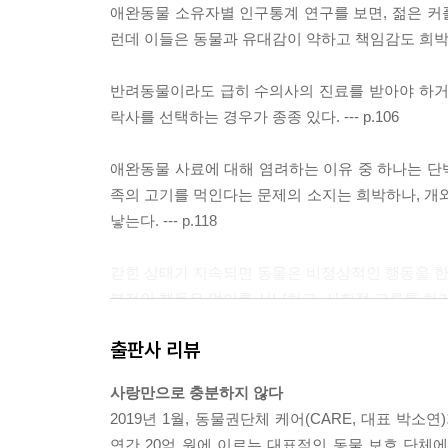
애완동물 소유자별 인구통계 연구를 보면, 젊은 커플
런데 이들은 동물과 유대감이 약하고 책임감도 희박하다
반려동물이라도 급히 수의사의 진료를 받아야 하거
락사를 선택하는 경우가 종종 있다. --- p.106
애완동물 사료에 대해 염려하는 이유 중 하나는 단
족의 고기를 먹인다는 문제의 소지는 희박하나, 
낳는다. --- p.118
갇힌 상태가 지속되면 동물은 비정상적인 행동을 한다
복적인 행동은 먹이를 사냥하고, 사회적 교류를 하거나,
출판사 리뷰
거의 모든 수의사가 편의에 따른 안락사 요청을 받
데 죽이라는 요청을 받는 것이다. …우리가 어쩌다 이 지
사랑만으로 충분하지 않다
2019년 1월, 동물권단체 케어(CARE, 대표 박
동물의 운명에 대해 안일하게 생각하는 사람이 많다
연간 20억 원에 이르는 대표적인 동물 보호 단체