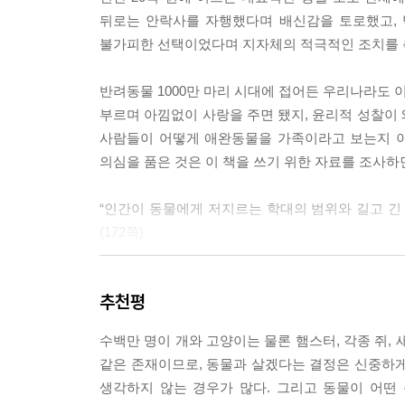
로운 집을 찾아줄 거라고 생각하기 때문이다. …하지만 그
뒤로는 안락사를 자행했다며 배신감을 토로했고, 
불가피한 선택이었다며 지자체의 적극적인 조치를 
나는 당신이 이 책을 다 읽은 뒤, 애완동물 기르기
반려동물 1000만 마리 시대에 접어든 우리나라도
--- p.304
부르며 아낌없이 사랑을 주면 됐지, 윤리적 성찰이
사람들이 어떻게 애완동물을 가족이라고 보는지 이
의심을 품은 것은 이 책을 쓰기 위한 자료를 조사하
“인간이 동물에게 저지르는 학대의 범위와 길고 긴 
(172쪽)
“애완동물 산업은 우리가 동물에게 쏟는 사랑을 
추천평
일부이며, 완벽한 가정이라면 인간이 아닌 가족 구성
수백만 명이 개와 고양이는 물론 햄스터, 각종 쥐, 
동물을 진정으로 사랑한다면 동물을 기르는 것이
같은 존재이므로, 동물과 살겠다는 결정은 신중하게
들여다보고, 반려동물 기르기가 윤리적인 행동인지
생각하지 않는 경우가 많다. 그리고 동물이 어떤
동물에 대해 어떤 결정을 내릴 때 좀 더 조심스러워