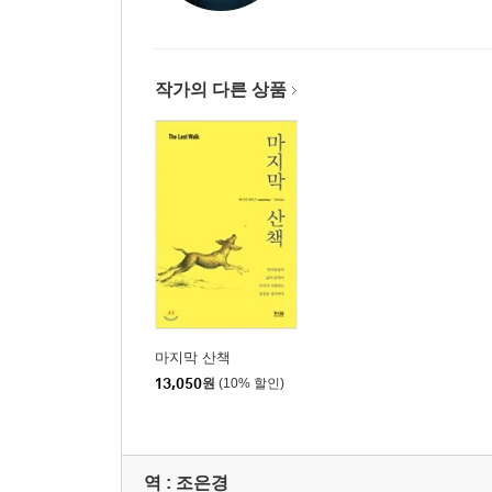
022 애완동물과 지구
3장 애완동물에 대해 걱정하기
작가의 다른 상품
023 자유를 주세요
024 권태 문제
025 나를 원하지 않나요?
026 동물에 대한 잔학성, 학대 그리고 방치
027 보이지 않는 학대
028 퀴즈 : 학대 행위일까, 아닐까?
029 애니멀 호딩이라는 이상한 세계
030 연결 고리
031 도살 면허
032 도살에 저항하는 분노
마지막 산책
033 죽음의 용액
13,050
원
(10% 할인)
034 중성화를 둘러싼 논란
035 나쁜 브리딩에 대한 생각
036 보호소 산업의 실태
역 :
조은경