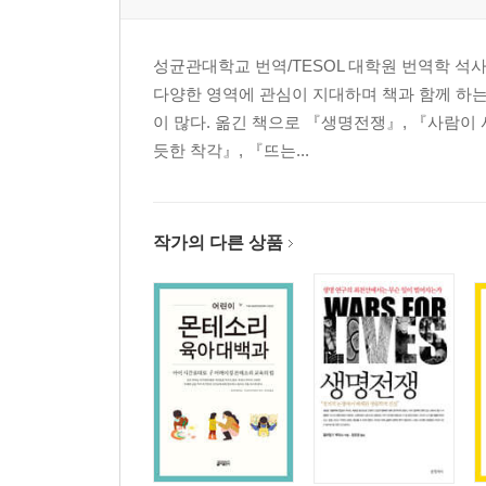
037 요람에서 무덤까지
038 살아 있는 산업
039 애완동물 산업계의 로비스트
성균관대학교 번역/TESOL 대학원 번역학 석사
040 애완동물을 빌려드립니다
다양한 영역에 관심이 지대하며 책과 함께 하는
041 가장 큰 피해를 보는 동물 : 이국적 애완동물
이 많다. 옮긴 책으로 『생명전쟁』, 『사람이
듯한 착각』, 『뜨는...
4장 애완동물 돌보기
042 애완동물에게 무엇이 필요할까?
043 동물의 삶을 풍성하게 만들려면?
작가의 다른 상품
044 어떤 동물이 애완동물이 되기에 적합할까?
045 더 잘 보호하기
046 애완동물을 대변하며
047 결론적으로 애완동물을 기르는 것은 윤리적인