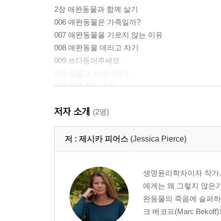
2장 애완동물과 함께 살기
006 애완동물은 가족일까?
007 애완동물을 기르지 않는 이유
008 애완동물 데리고 자기
009 쓰다듬어주세요
010 동물과 이야기하기
011 동물 치장 소동
012 동물은 농담의 대상?
저자 소개
013 공감의 씨앗 심기
(2명)
014 애완동물과 인간의 건강
015 동물이 옮기는 질병에 관한 생각
저 :
제시카 피어스
(Jessica Pierce)
016 애완동물의 건강
017 동물 사료를 둘러싼 논쟁
생명윤리학자이자 작가. 
018 우리 애완동물에게 ‘누구’를 먹여야 할까?
에게는 왜 그렇지 않은가
019 당신 개는 살쪘어요!
완동물의 죽음에 슬퍼하는가’
020 응가 비상사태
크 베코프(Marc Bekoff)와
021 동물의 역습