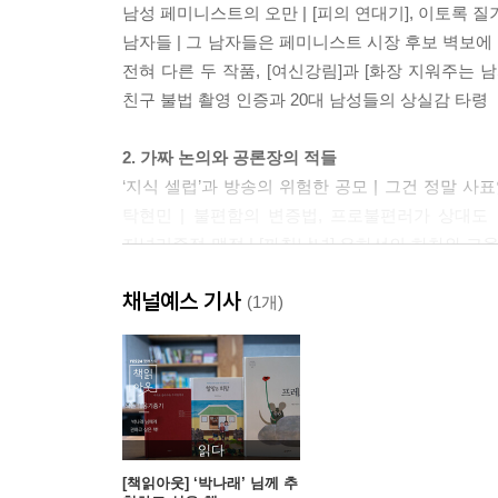
남성 페미니스트의 오만 | [피의 연대기], 이토록 
남자들 | 그 남자들은 페미니스트 시장 후보 벽보에
전혀 다른 두 작품, [여신강림]과 [화장 지워주는 
친구 불법 촬영 인증과 20대 남성들의 상실감 타령
2. 가짜 논의와 공론장의 적들
‘지식 셀럽’과 방송의 위험한 공모 | 그건 정말 사
탁현민 | 불편함의 변증법, 프로불편러가 상대도 
저널리즘적 맹점 | [까칠남녀] 은하선의 하차와 교육
있을까 | 강신주, 채사장, 그리고 상식의 문제들
채널예스 기사
오염되는가
(1개)
3. 웃자고 하는 얘기에 죽자고 달려들기
[개콘] ‘대통형’, 재미도 없고 의미도 없고 | 
유바비처럼 스위트한 남자 롤 모델이 필요하다 | 퇴행
지옥에도 불평등은 있다 | [안녕하세요], 폐지가 
읽다
예능 투톱, [나 혼자 산다]와 [전지적 참견시점] 
[책읽아웃] ‘박나래’ 님께 추