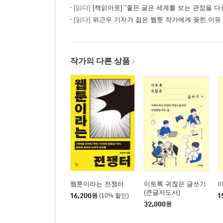
[읽다]
[책읽아웃] “좋은 글은 세계를 보는 관점을 다르게 해주는 
[읽다]
위근우 기자가 젊은 웹툰 작가에게 꽂힌 이유
작가의 다른 상품
웹툰이라는 전쟁터
이토록 귀찮은 글쓰기
(큰글자도서)
16,200
원
(10% 할인)
1
32,000
원