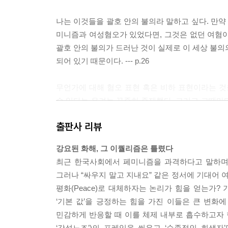
나는 이것들을 괄호 안의 불의라 말하고 싶다. 만
미니즘과 여성혐오가 있었다면, 그것은 없던 여혐이 
괄호 안의 불의가 드러난 것이 실제로 이 세상 불의의
되어 있기 때문이다. --- p.26
무언가에 대해 혐오 표현 혹은 비하 표현이라는 
수 있다는 우려는 꾸준히 존재했다. 그리고 그때마
녀사냥과 문화혁명, 검열이 증명하는 것이 있다면,
출판사 리뷰
불편함을 근거로 누군가를 문자 그대로 침묵시키거나 제
강요된 화해, 그 이퀄리즘은 틀렸다
사실 나는 남성들이 젠더 이슈에 둔감하다는 것을 
최근 한국사회에서 페미니즘을 과격하다고 말하며 각
들의 천년 왕국을 그리고 있으리라. 하지만 그들은
그러나 “싸우지 말고 지내요” 같은 정서에 기대어 여
민감하게 반응한다. 한국 남성들이 여성혐오를 유희
평화(Peace)로 대체하자는 논리가 힘을 얻는가?
적극적으로 동참하는 것은 그것을 가능하게 했던 것
‘기본 값’을 긍정하는 힘을 가진 이들은 큰 변화
기에 한국 남성들에 대한 도덕적 설득 혹은 설복도
민감하게 반응할 때 이를 체제 내부로 흡수하고자 
이 먼저다. 그들이 버티는 건, 단순히 본인들의 주
‘강성노조’)의 프레임을 씌우고 ‘순종적인 희생