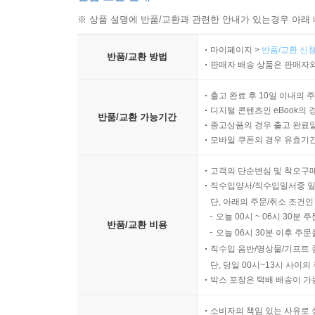
※ 상품 설명에 반품/교환과 관련한 안내가 있는경우 아래 
마이페이지 >
반품/교환 신청
반품/교환 방법
판매자 배송 상품은 판매자와
출고 완료 후 10일 이내의 
디지털 콘텐츠인 eBook의 
반품/교환 가능기간
중고상품의 경우 출고 완료일
모바일 쿠폰의 경우 유효기간(
고객의 단순변심 및 착오구
직수입양서/직수입일서중 일
단, 아래의 주문/취소 조건인
오늘 00시 ~ 06시 30분 
반품/교환 비용
오늘 06시 30분 이후 주문
직수입 음반/영상물/기프트 
단, 당일 00시~13시 사이
박스 포장은 택배 배송이 가
소비자의 책임 있는 사유로 