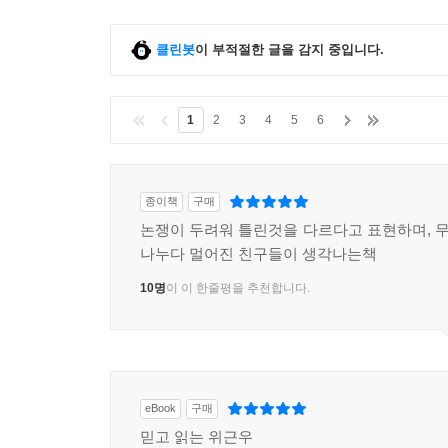
클린봇
이 부적절한 글을 감지 중입니다.
1
2
3
4
5
6
종이책
구매
논쟁이 두려워 틀린것을 다르다고 표현하며,
나누다 멀어진 친구들이 생각나는책
10명
이 이 한줄평을 추천합니다.
eBook
구매
믿고 읽는 위근우