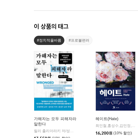
이 상품의 태그
#정치적올바름
#프로불편러
가해자는 모두 피해자라
헤이트(Hate)
말한다
최인철,홍성수,김민정,이은주,최호근,이희수,한건수,박승찬,전진성 공저
릴리 출리아라키 저/성원 역
은행나무
|
16,200
원
(10% 할인)