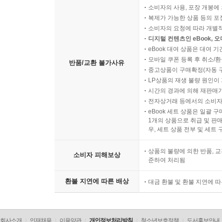
소비자의 사용, 포장 개봉에 
복제가 가능한 상품 등의 포장을 
소비자의 요청에 따라 개별
디지털 컨텐츠인 eBook, 
eBook 대여 상품은 대여 기
모바일 쿠폰 등록 후 취소/환
반품/교환 불가사유
중고상품이 구매확정(자동 
LP상품의 재생 불량 원인이 기
시간의 경과에 의해 재판매가
전자상거래 등에서의 소비자
eBook 세트 상품은 일괄 
1개의 상품으로 취급 및 판매
우, 세트 상품 전부 및 세트
상품의 불량에 의한 반품, 교
소비자 피해보상
준하여 처리됨
환불 지연에 따른 배상
대금 환불 및 환불 지연에 
회사소개
인재채용
이용약관
개인정보처리방침
청소년보호정책
도서홍보안내