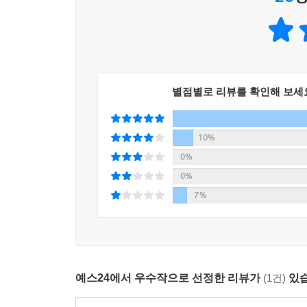
로 인간의 고도화된 지성과 도덕성의 근간이다. 
것은 살균된 문화 디스토피아를 부를 수도 있다’ 같
말하겠다는 뜻일 뿐이다. 혹시라도 그런 사람을 마주칠까
것으로 만들어버리는 이러한 논의 구조 역시 교묘
논박해야만 공론장을 지킬 수 있다.
하지만 이와 같은 송은이의 활약에 감탄만을 더하는 
은 우회로를 거쳐야 여기까지 올 수 있었느냐는 것
그냥 넘어가지 말고, 헛소리에는 딱 그만큼의 대우를
서도 쉽게 지상파 예능에 들어오는 것을 떠올린다면
별점별로 리뷰를 확인해 보세
전작 《프로불편러 일기》의 첫 번째 글 [일베,
지 않고, 방송계가 반성해야 할 사례로도 기억되어야 할 것
PC함’이라는 허수아비]까지 저자의 글을 관통하는 
실패한 애도로서의 〈언더 더 씨〉가 조금도 흥미
공론 과정을 통해 가장 덜 폭력적이면서도 합리적인
10%
거칠게 도식화하자면, 여기엔 침묵에 대한 선호, 결
그러면 된다’는 식의 태도로는 공적 영역의 문제들을
0%
안함을 안고 살 수 있지만, 목소리를 내는 이들에 
되는 시민적 합의를 위해 민주적 의사소통 공론장을
0%
을 비교해보자. 자신의 목소리를 기꺼이 내어주는 
글쓰기를 멈추지 않고 역할에 충실했던 젊은 비정규
7%
의 어른으로서 말하는 세월호와 어린 희생자에 대
목소리를 냈을 세월호 희생자와 살아서 목소리를 내는
닌가. 기껏해야 자두와 젖가슴이나 연결하면서 생
가. --- p.280
예스24에서 우수작으로 선정한 리뷰가
(1건)
있습
과도한 PC함은 위험할 수 있는가? 물론이다. 무엇
론 ‘옳은’ 이야기다. 중요한 건 ‘원론적으로 옳은’