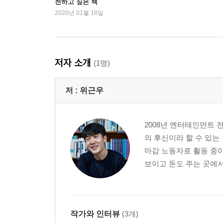
천하고 싶은 책
청소하라], 웹툰 원작 드라마에 한국 남자 패치가 붙으
2020년 01월 16일
저자 소개
(1명)
저 :
위근우
2008년 엔터테인먼트 
의 후신이라 할 수 있
마감 노동자로 활동 중
보이고 돈도 주는 곳에서 
작가와 인터뷰
(3개)