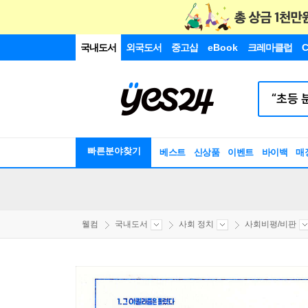
국내도서
외국도서
중고샵
eBook
크레마클럽
C
빠른분야찾기
베스트
신상품
이벤트
바이백
매
웰컴
국내도서
사회 정치
사회비평/비판