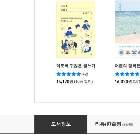
이토록 귀찮은 글쓰기
어른의 행복은
4건
15,120
원
(10% 할인)
16,020
원
(10
다른 게 아니라 틀린 겁니다
도서정보
리뷰/한줄평
(29/46)