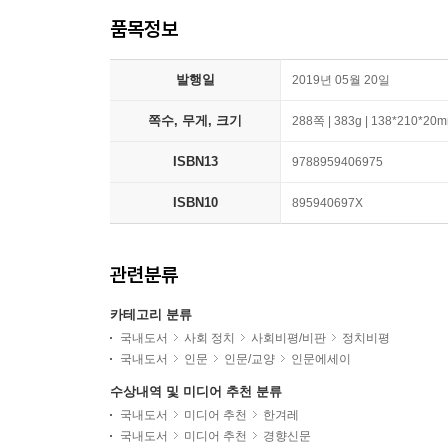
품목정보
발행일
2019년 05월 20일
쪽수, 무게, 크기
288쪽 | 383g | 138*210*20
ISBN13
9788959406975
ISBN10
895940697X
관련분류
카테고리 분류
국내도서
사회 정치
사회비평/비판
정치비평
국내도서
인문
인문/교양
인문에세이
수상내역 및 미디어 추천 분류
국내도서
미디어 추천
한겨레
국내도서
미디어 추천
경향신문