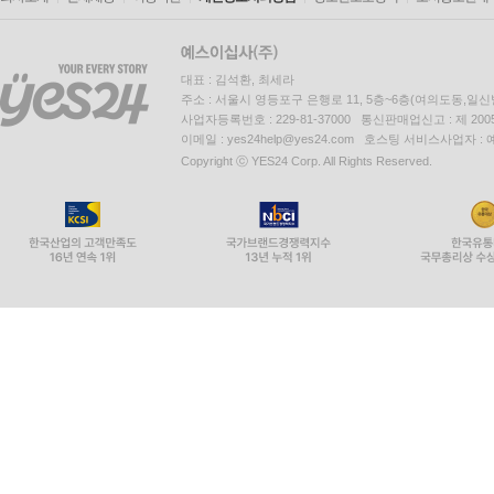
대표 : 김석환, 최세라
주소 : 서울시 영등포구 은행로 11, 5층~6층(여의도동,일신
사업자등록번호 : 229-81-37000 통신판매업신고 : 제 200
이메일 : yes24help@yes24.com 호스팅 서비스사업자 :
Copyright ⓒ YES24 Corp. All Rights Reserved.