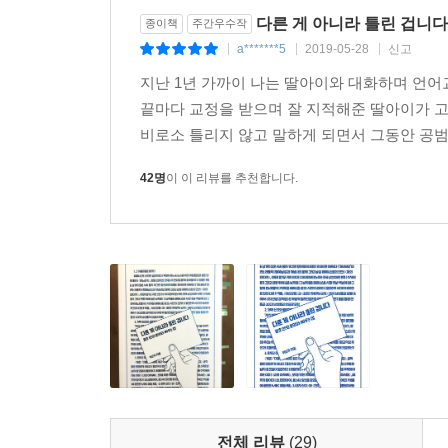
다. 칼로리 섭취가 과도하면 위험하다. 이 말을 
다른 게 아니라 틀린 겁니다
종이책
주간우수작
다. 이 말을 독재 국가에 사는 이들에게 들려주는
a*******5
2019-05-28
신고
|
|
|
더 나아가 자칫 잘못된 구조를 용인해주는 말이 될 
지난 1년 가까이 나는 딸아이와 대화하며 언어교
끝마다 교정을 받으며 잘 지적해준 딸아이가 
--- p.288
비로소 틀리지 않고 말하게 되면서 그동안 공범
42명
이 이 리뷰를 추천합니다.
전체 리뷰
(29)