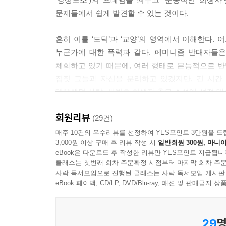
--- p.78
문제들에서 쉽게 발견할 수 있는 것이다.
하여 저 슈뢰딩거의 상자를 열어보지 않더라도 탁
흔히 이를 ‘도덕’과 ‘교양’의 영역에서 이해한다.
변에 있다는 건, 사실 그가 제대로 된 반성 없이 
누군가에 대한 폭력과 같다. 페미니즘 반대자들은
주는 것 아닐까. --- p.137
체화하고 있기 때문에, 여러 형태로 본능적으로 반발
짐짓 그들과 자신을 분리하고 있겠지만, 긴 시간
결국 조덕제는 3심에서도 유죄 판결을 받았으며, 《디
대응했던 사람, 세월호 희생자 추모 소설에 성적 
문을 올렸다. 하지만 그 1년 동안 수많은 남성들
마찬가지다. 기본 값이 틀린 사회에서, 가장 먼저
“《디스패치》에 따르면”이라는 말과 함께 그들의 
회원리뷰
특히 선행되어야 할 일이다. ‘그럴 수도 있지’, ‘
(29건)
《디스패치》의 사과문을 보고 입이라도 다물었으면 좋겠다
이야기를 피해서는 안 되는 이유다.
매주 10건의 우수리뷰를 선정하여 YES포인트 3만원을 드
3,000원 이상 구매 후 리뷰 작성 시
일반회원 300원, 마니아
2018년 하반기부터 ‘가짜 뉴스’라는 개념이 사회
eBook은 다운로드 후 작성한 리뷰만 YES포인트 지급됩니
공론장을 파괴하는 아무 말 카오스
별의별 주장이 다 의미 있는 것처럼 통용되는 ‘가짜 논
클래스는 첫번째 회차 주문확정 시점부터 마지막 회차 주문
명확한 근거를 가진 공론장에서의 논쟁을 통해 사
사락 독서모임으로 진행된 클래스는 사락 독서모임 게시판
상황을 조장하는 것은 단연 ‘지식 셀럽’과 ‘방송’
eBook 페이백, CD/LP, DVD/Blu-ray, 패션 및 판매금
한국 사회에서 기괴할 정도로 높은 평가를 받는 미덕
통해 권위가 부여되고 이것이 순환되면서 어느새 근거
은 나쁘지 않다. 하지만 그것이 그대로 결과적인 선
없는 ‘직관’이 등장한다. 검증 없이 계속 제기되고
통의 영역에서 결정되는 것이지 자기만족적인 좋은
29
명
뉴스보다 어쩌면 더욱 경계해야 할 ‘가짜 논의’가 