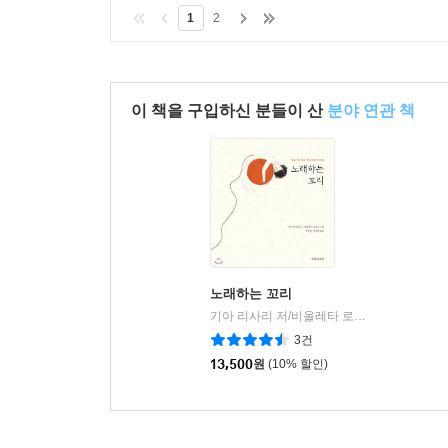
1
2
이 책을 구입하신 분들이 산
분야 연관 책
노래하는 꼬리
기아 리사리 저/비올레타 로피즈 그림/정원정,박서영 역
3건
13,500
원
(10% 할인)