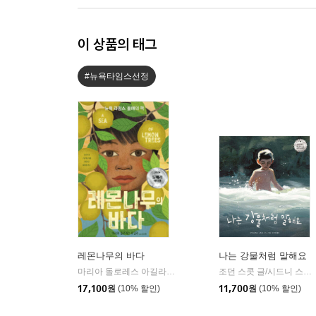
이 상품의 태그
#뉴욕타임스선정
레몬나무의 바다
나는 강물처럼 말해요
마리아 돌로레스 아길라 글/김난령 역
밝은미래
조던 스콧 글/시드니 스미스 그림/김지은 역
|
17,100
원
(10% 할인)
11,700
원
(10% 할인)