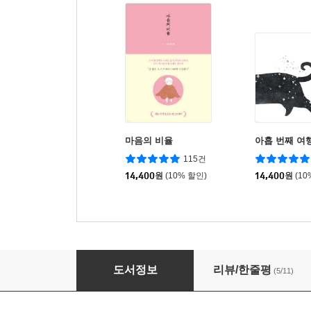
마음의 비율
아홉 번째 여
115건
14,400
원
(10% 할인)
14,400
원
(10
섬 위의 주먹
도서정보
리뷰/한줄평
(5/11)