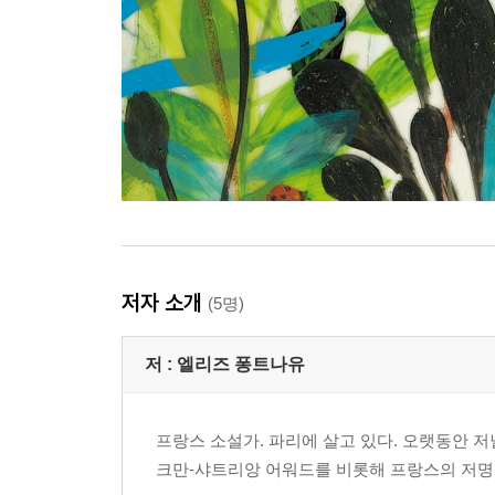
저자 소개
(5명)
저 :
엘리즈 퐁트나유
프랑스 소설가. 파리에 살고 있다. 오랫동안 저
크만-샤트리앙 어워드를 비롯해 프랑스의 저명