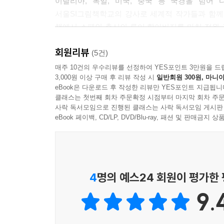
이탈리아, 독일, 미국, 중국 등 국경을 넘어
서울SI그림책학교의 강사로 세계적 작가들과 함께
책에서 스페인 출신의 루이 할아버지를 마치 정원 
포개고 나누며 펼쳐나가는 그림 서사는 하나로 포섭될
회원리뷰
숨겨놓은 작은 이미지 요소들은 독자에게 더 많은 
(5건)
서로 마주하기도 하고, 때로는 소 년이 할아버지
매주 10건의 우수리뷰를 선정하여 YES포인트 3만원을 드
3,000원 이상 구매 후 리뷰 작성 시
일반회원 300원, 마니아
초록보다도 아름답게 보여준다.
eBook은 다운로드 후 작성한 리뷰만 YES포인트 지급됩니
클래스는 첫번째 회차 주문확정 시점부터 마지막 회차 주문
‘어른들을 위한 그림책 읽기’를 이끌어온 무루 작가
사락 독서모임으로 진행된 클래스는 사락 독서모임 게시판
루이 할아버지를 닮은 옮긴이 정원정은 번역과 정원 
eBook 페이백, CD/LP, DVD/Blu-ray, 패션 및 판매금
읽기’ 수업을 진행해온 박서영은 2년 가까이 성
로피즈의 그림 세계 에 푹 빠져 우리말로 소개되기
로피즈가 작업한 그림책을 꾸준히 소개할 예정이다
4
명의 예스24 회원이 평가한
“《섬 위의 주먹》에는 몇 번이고 자세히 보아야
9.
이미지들을 발견할 때마다 ‘아니 이런 그림이 있었
구슬들이 이야기의 겹을 더 풍성하고 아름답게 만들