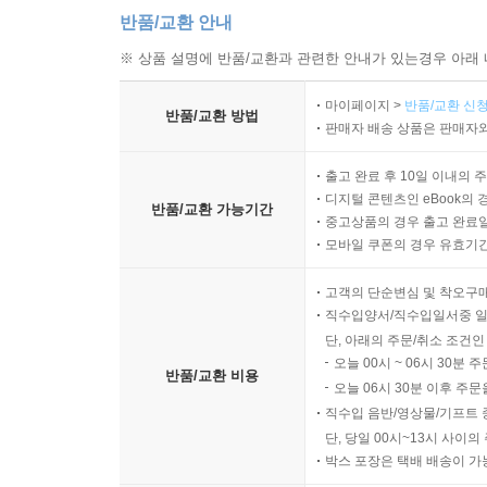
반품/교환 안내
※ 상품 설명에 반품/교환과 관련한 안내가 있는경우 아래 
마이페이지 >
반품/교환 신청
반품/교환 방법
판매자 배송 상품은 판매자와
출고 완료 후 10일 이내의 
디지털 콘텐츠인 eBook의 
반품/교환 가능기간
중고상품의 경우 출고 완료일
모바일 쿠폰의 경우 유효기간(
고객의 단순변심 및 착오구
직수입양서/직수입일서중 일
단, 아래의 주문/취소 조건인
오늘 00시 ~ 06시 30분 
반품/교환 비용
오늘 06시 30분 이후 주문
직수입 음반/영상물/기프트 
단, 당일 00시~13시 사이
박스 포장은 택배 배송이 가