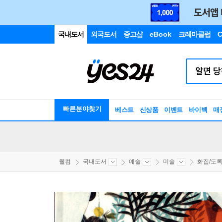
국내도서
외국도서
중고샵
eBook
크레마클럽
C
빠른분야찾기
베스트
신상품
이벤트
바이백
매
웰컴
국내도서
예술
미술
화집/도