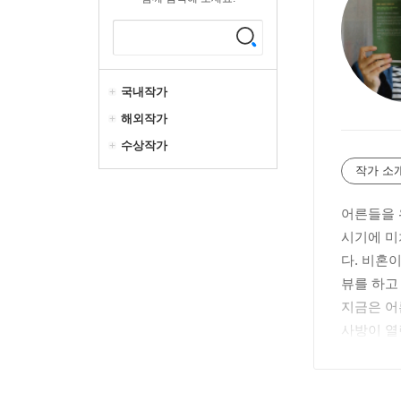
국내작가
해외작가
수상작가
작가 소
어른들을 
시기에 미
다. 비혼
뷰를 하고
지금은 어
사방이 열
금』, 『