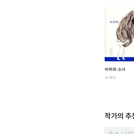
바위와 소녀
브.레드
작가의 추