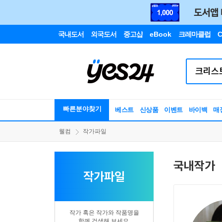
국내도서
외국도서
중고샵
eBook
크레마클럽
C
빠른분야찾기
베스트
신상품
이벤트
바이백
매
웰컴
작가파일
국내작가
작가파일
작가 혹은 작가와 작품명을
함께 검색해 보세요.