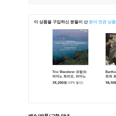
이 상품을 구입하신 분들이 산
분야 연관 상품
Trio Wanderer 프랑크:
Barth
피아노 트리오, 피아노
트와 
오중주, 바이올린 소나타
집 - 
39,200
원
(19% 할인)
18,10
/ 비에른: 피아노 오중주
스존 (T
(Franck: Piano Trio, Pi
Flute M
ano Quintet, Violin So
half o
nata)
y)