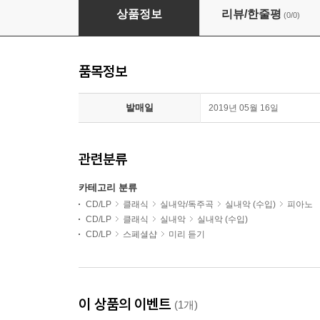
Trio Wanderer 라흐마니노프 / 그리그 / 요제프 수크:
상품정보
리뷰/한줄평
(0/0)
품목정보
발매일
2019년 05월 16일
관련분류
카테고리 분류
CD/LP
클래식
실내악/독주곡
실내악 (수입)
피아노
CD/LP
클래식
실내악
실내악 (수입)
CD/LP
스페셜샵
미리 듣기
이 상품의 이벤트
(1개)