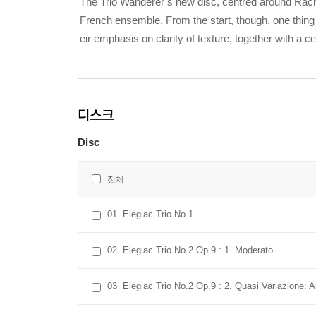
The Trio Wanderer’s new disc, centred around Rachma
French ensemble. From the start, though, one thing 
eir emphasis on clarity of texture, together with a ce
디스크
Disc
전체
01
Elegiac Trio No.1
02
Elegiac Trio No.2 Op.9 : 1. Moderato
03
Elegiac Trio No.2 Op.9 : 2. Quasi Variazione: 