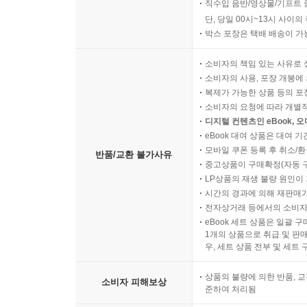
직수입 음반/영상물/기프트 
단, 당일 00시~13시 사이
박스 포장은 택배 배송이 가
소비자의 책임 있는 사유로 
소비자의 사용, 포장 개봉에 
복제가 가능한 상품 등의 포장을 
소비자의 요청에 따라 개별
디지털 컨텐츠인 eBook, 
eBook 대여 상품은 대여 기
모바일 쿠폰 등록 후 취소/환
반품/교환 불가사유
중고상품이 구매확정(자동 
LP상품의 재생 불량 원인이 기
시간의 경과에 의해 재판매가
전자상거래 등에서의 소비자
eBook 세트 상품은 일괄 
1개의 상품으로 취급 및 판매
우, 세트 상품 전부 및 세트
상품의 불량에 의한 반품, 교
소비자 피해보상
준하여 처리됨