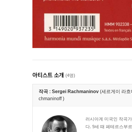
아티스트 소개
(4명)
작곡 :
Sergei Rachmaninov
(세르게이 라흐마니노프
chmaninoff )
러시아계 미국인 작곡가
다. 9세 때 페테르스부