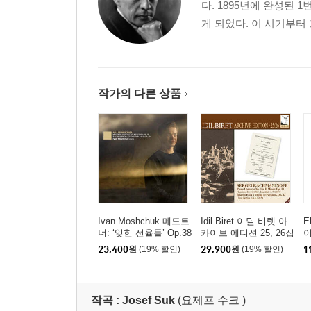
다. 1895년에 완성된
게 되었다. 이 시기부터 
작가의 다른 상품
Ivan Moshchuk 메드트
Idil Biret 이딜 비렛 아
E
너: ‘잊힌 선율들’ Op.38
카이브 에디션 25, 26집
이
/ 라흐마니노프: 회화적
(Archive Edition Vol 2
레
23,400
원
(19% 할인)
29,900
원
(19% 할인)
1
연습곡 (Medtner: Forgo
5, 26)
m
tten Melodies / Rachm
o
aninov: Etudes-Tablea
2
ux)
작곡 :
Josef Suk
(요제프 수크 )