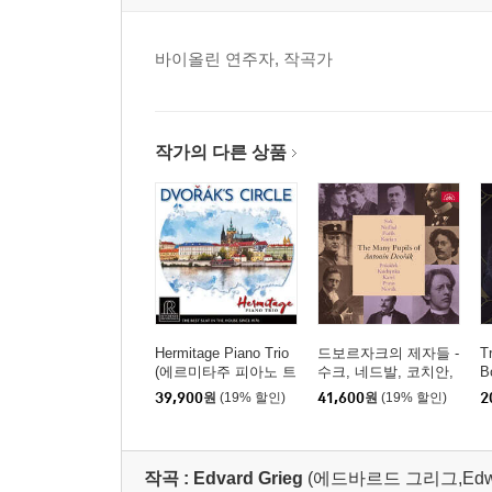
바이올린 연주자, 작곡가
작가의 다른 상품
Hermitage Piano Trio
드보르자크의 제자들 -
T
(에르미타주 피아노 트
수크, 네드발, 코치안,
B
리오) - Dvorak’s Circle
노바크, 푸치크 외 (The
n
39,900
원
(19% 할인)
41,600
원
(19% 할인)
2
[SACD Hybrid]
Many Pupils of Antonin
D
Dvorak - Suk, Nedbal,
Fucik, Kocian etc)
작곡 :
Edvard Grieg
(에드바르드 그리그,Edward