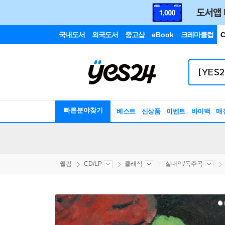
국내도서
외국도서
중고샵
eBook
크레마클럽
C
빠른분야찾기
베스트
신상품
이벤트
바이백
매
웰컴
CD/LP
클래식
실내악/독주곡