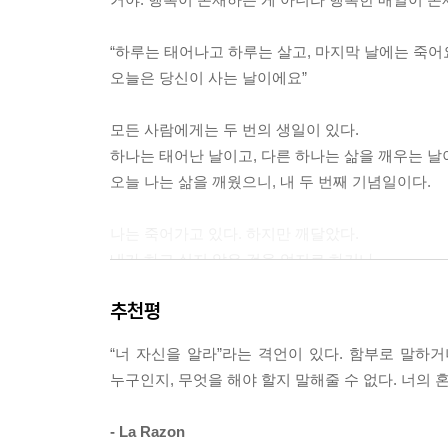
작가였던 내 아버지가 가끔 하던 말이 생각났다. 그는
“하루는 태어나고 하루는 살고, 마지막 날에는 죽어
“사람들은 자기에게 어울리지 않는다고 생각하기 때
오늘은 당신이 사는 날이에요”
나아지지. 이 세상은 한계를 두고 네가 따르길 원해.” --
모든 사람에게는 두 번의 생일이 있다.
나는 죽어가고 있었지만 깨달았다. 자신이 하고 싶
하나는 태어난 날이고, 다른 하나는 삶을 깨우는 날
이 세상으로부터 무엇을 원하는지 알게 된다는 것을. --
오늘 나는 삶을 깨웠으니, 내 두 번째 기념일이다.
금지 사항을 무시하는 게 아니라 그러한 금지 사항에
나는 죽어가고 있다. 하지만 깨달았다.
고통을 겪는 게 아니라 고통을 이해하는 것이다.
내가 하고 싶지 않은 것을 억지로 하거나
단지 사는 것이다.
내가 원치 않는 사람이 되고 나서야,
추천평
비로소 정말로 자신이 누구이고 이 세상으로부터
--- p.148
무엇을 원하는지 알게 된다는 것을.
“너 자신을 알라”라는 격언이 있다. 함부로 말하거
누구인지, 무엇을 해야 할지 말해줄 수 없다. 너의
· 대단하다는 말 외에 다른 말이 필요하지 않다. 책이
Isabel
- La Razon
· 이 책은 나 스스로에 대해 많은 고민을 하게 했