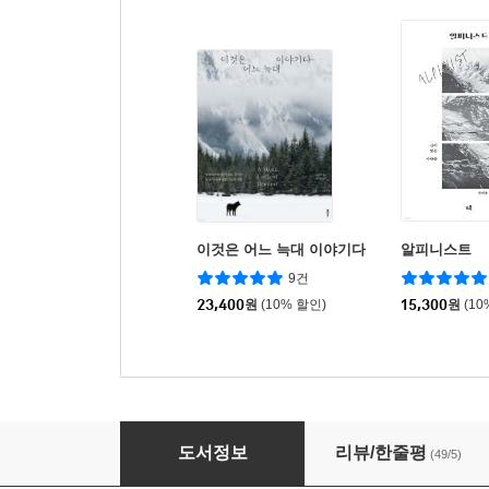
이것은 어느 늑대 이야기다
알피니스트
9건
23,400
원
(10% 할인)
15,300
원
(10
푸른 세계
도서정보
리뷰/한줄평
(49/5)