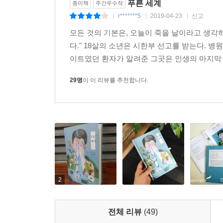
푸른 세계
종이책
주간우수작
r*******5
2019-04-23
신고
|
|
|
모든 것의 기본은, 오늘이 죽을 날이라고 생각
다." 18살의 소년은 시한부 선고를 받는다. 병
이트였던 환자가 알려준 그곳은 인생의 마지막 
29명
이 이 리뷰를 추천합니다.
2
전체 리뷰
(49)