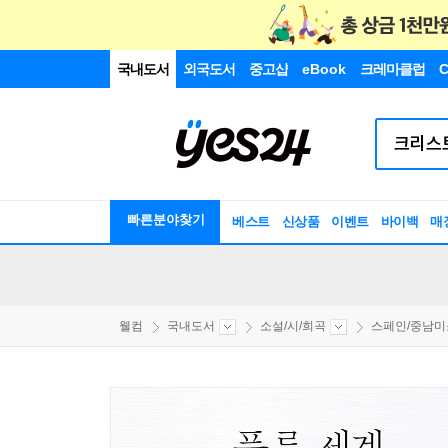
국내도서
외국도서
중고샵
eBook
크레마클럽
C
빠른분야찾기
베스트
신상품
이벤트
바이백
매
웰컴
국내도서
소설/시/희곡
스페인/중남미소