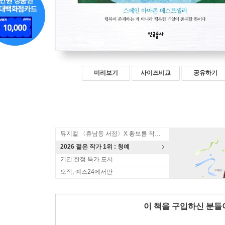
미리보기
사이즈비교
공유하기
뮤지컬 〈휴남동 서점〉X 황보름 작가 북토크
2026 젊은 작가 1위 : 청예
기간 한정 특가 도서
오직, 예스24에서만
이 책을 구입하신 분