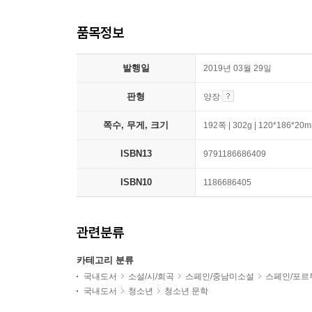
품목정보
발행일
2019년 03월 29일
판형
양장
쪽수, 무게, 크기
192쪽 | 302g | 120*186*20
ISBN13
9791186686409
ISBN10
1186686405
관련분류
카테고리 분류
국내도서
소설/시/희곡
스페인/중남미소설
스페인/포르
국내도서
청소년
청소년 문학