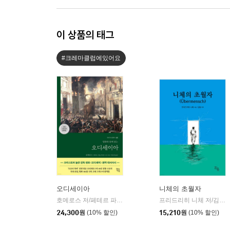
이 상품의 태그
#크레마클럽에있어요
오디세이아
니체의 초월자
호메로스 저/페테르 파울 루벤스 그림/박문재 역
현대지성
프리드리히 니체 저/김철 편역
|
24,300
원
(10% 할인)
15,210
원
(10% 할인)