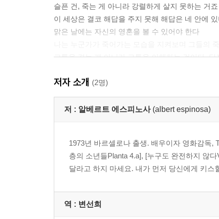
슬픈 건, 죽는 게 아니라 강렬하게 살지 못하는 거죠
이 세상은 결코 해답을 주지 못해 해답은 네 안에 
맑은 날에는 자신의 영혼을 볼 수 있어야 한다
나는 누군가가 죽어가는 모습을 지켜보며 그들의 
고통을 겪는 게 아니라 고통을 이해하는 것이다. 단
남들이 원하는 사람이 되면 정복당한 것이다
저자 소개
살아야 할 이유가 있는 사람은 어떻게든 모든 것에 
(2명)
리더들은 이전 세대들의 가르침을 잊지 않기 위해 
바로 그 순간, 푸른 세계가 내 안에서 폭발했다
저 :
알베르트 에스피노사
(albert espinosa)
작가의 말 _ 우리가 꿈꾸는 푸른 세계
1973년 바르셀로나 출생. 배우이자 영화감독,
옮긴이의 말 _ 삶의 끝에서 만난 순수의 세계
층의 소년들Planta 4.a], [누구도 완전하지 않다Va a 
달라고 하지 마세요. 내가 먼저 당신에게 키스할게요No m
역 :
변선희