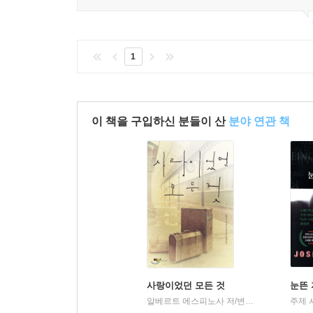
1
이 책을 구입하신 분들이 산
분야 연관 책
사랑이었던 모든 것
눈뜬 
알베르트 에스피노사 저/변선희 역
박하
주제 
|