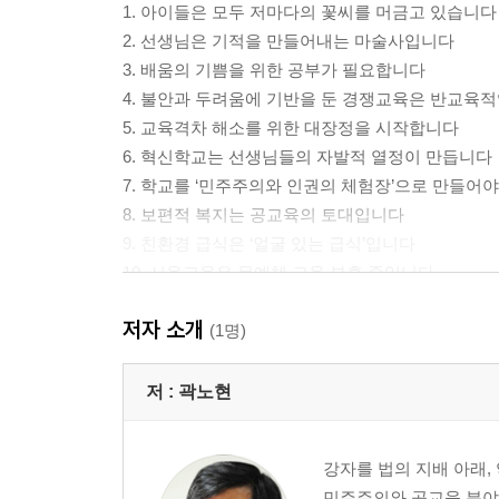
1. 아이들은 모두 저마다의 꽃씨를 머금고 있습니다
2. 선생님은 기적을 만들어내는 마술사입니다
3. 배움의 기쁨을 위한 공부가 필요합니다
4. 불안과 두려움에 기반을 둔 경쟁교육은 반교육
5. 교육격차 해소를 위한 대장정을 시작합니다
6. 혁신학교는 선생님들의 자발적 열정이 만듭니다
7. 학교를 ‘민주주의와 인권의 체험장’으로 만들어
8. 보편적 복지는 공교육의 토대입니다
9. 친환경 급식은 ‘얼굴 있는 급식’입니다
10. 서울교육은 문예체 교육 부흥 중입니다
11. 우리 함께 공연 보실까요?
저자 소개
12. 차별의 시선을 걷어내면 그들만의 가치가 보입
(1명)
13. 보다 정의로운 세상을 향한 행진을 멈추지 않
14. 교육행정의 시발과 종점은 학교현장입니다
저 :
곽노현
15. 시설민주주의가 해답입니다
16. 당신은 우리 시대의 큰 스승입니다
강자를 법의 지배 아래,
17. 이 책을 읽고 있습니다
민주주의와 공교육 분야