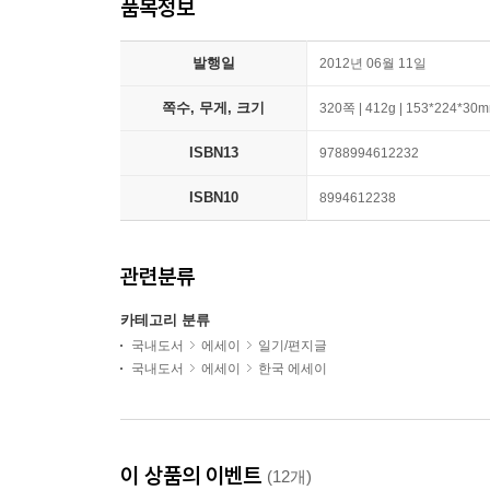
품목정보
발행일
2012년 06월 11일
쪽수, 무게, 크기
320쪽 | 412g | 153*224*30
ISBN13
9788994612232
ISBN10
8994612238
관련분류
카테고리 분류
국내도서
에세이
일기/편지글
국내도서
에세이
한국 에세이
이 상품의 이벤트
(12개)