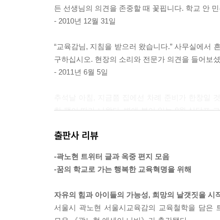
든 선생님의 의견을 존중할 때 꽃핍니다. 학교 안
- 2010년 12월 31일
“교육감님, 지침을 받으러 왔습니다.” 사무실에서 
구하십시오. 현장의 소리와 전문가 의견을 들어보셨
- 2011년 6월 5일
추석날 아침, 지금쯤 집에선 차례 준비가 한창일 
한 팩이 따라 나왔다. 벽에 붙어 있는 9월 식단표
너무 무심했다. 반성이 된다. 북한 돕기와 통일 기금
출판사 리뷰
북한의 통일과 연대를 위해 10%, 세계 평화와 연대를
이웃과 나누려면 호사와 낭비를 버리고 절약과 내
-곽노현 트위터 글과 옥중 편지 모음
있으면서도 이 핑계 저 핑계를 대며 그동안 하지 못했
-꿈의 학교로 가는 행복한 교육혁명을 위해
총 3% 운동을 전개해도 좋겠다.
자유의 힘과 아이들의 가능성, 희망의 날갯짓을 시
경제민주주의는 헌법의 명령이다. 보수 진영은 헌법
서울시 곽노현 서울시교육감의 교육철학을 담은 트
시험지가 될 것이다. 보수는 자유민주주의 진보는