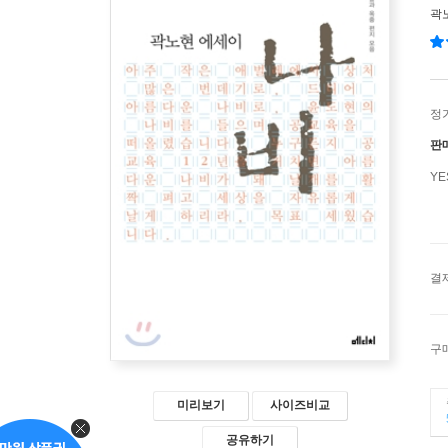
곽
정
판
Y
결
구
미리보기
사이즈비교
공유하기