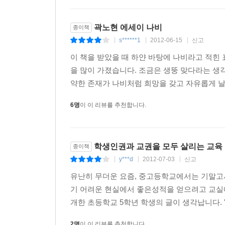
구속 이후 부인에게 쓴 편지는 평범한 수인(囚人) 
“여기서는 세 끼 밥을 꼬박꼬박 다 챙겨준다. 적어도
곽노현 에세이 나비
종이책
다용도실은 사방 90cm이다. 이곳 생활에서 가장 
s******1
2012-06-15
신고
|
|
|
깨닫게 해주는 곳이다.”
이 책을 받았을 때 하얀 바탕에 나비라고 적힌
곽노현교육감은 입소 이틀 만에 60쪽짜리 노트 한
을 많이 가졌습니다. 조금은 생뚱 맞다라는 생각
뒤로 갈수록 민주주의자, 진보주의자, 원칙주의자
약한 존재가 나비처럼 희망을 갖고 자유롭게 날기
민주주의, 더 좋은 민주주의를 원하는가. 그러면
6명
이 이 리뷰를 추천합니다.
식이다.
그의 마지막 옥중 편지는 이렇게 맺는다.
학생인권과 교권을 모두 살리는 교육
종이책
“나는 우리 중학생들이 목공과 원예, 텃밭 가꾸기에
y***d
2012-07-03
신고
이용해서 텃밭과 정원을 가구는 경험을 해봤으면 좋
|
|
|
6대 특활 영역이다.”
유난히 무더운 요즘, 중고등학교에서는 기말고
기 어려운 현실에서 좋은성적을 얻으려고 교실
추천사를 의뢰받은 공지영 작가는 원고를 다 읽고 “
개한 초등학교 5학년 학생의 글이 생각납니다. 
2명
이 이 리뷰를 추천합니다.