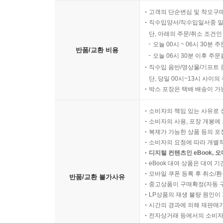
고객의 단순변심 및 착오구
직수입양서/직수입일서중 일
단, 아래의 주문/취소 조건인
오늘 00시 ~ 06시 30분 
반품/교환 비용
오늘 06시 30분 이후 주문
직수입 음반/영상물/기프트 
단, 당일 00시~13시 사이
박스 포장은 택배 배송이 가
소비자의 책임 있는 사유로 
소비자의 사용, 포장 개봉에 
복제가 가능한 상품 등의 포장을 
소비자의 요청에 따라 개별
디지털 컨텐츠인 eBook, 
eBook 대여 상품은 대여 기
모바일 쿠폰 등록 후 취소/환
반품/교환 불가사유
중고상품이 구매확정(자동 
LP상품의 재생 불량 원인이 기
시간의 경과에 의해 재판매가
전자상거래 등에서의 소비자