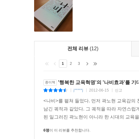
통해 우리 사회의 강자들과 약자들이 법 앞에 평등한
힘을 다했다.”
저자가 1990년대부터 민주주의 법학연구회, 민주화를
문제에 관한 문제제기를 한 ‘스톱 삼성 캠페인’ 등에
데 노력해 전두환, 노태우 두 전직 대통령에 대한 
전체 리뷰
(12)
분위기에 따른 것이었다.
1
2
3
“학교 시절은 누구에게나 생애의 첫 번째 희년(禧
극복해서 균등한 조건과 기회 속에서 새로운 출발과
'행복한 교육혁명'의 '나비효과'를 기대
종이책
저자는 위와 같은 내용의 출사표를 쓰고 나서 비로
j*****j
2012-06-15
신고
|
|
|
<나비>를 펼쳐 들었다. 먼저 곽노현 교육감의 
“첫발을 디딘 나에게 교육계는 낯설었다. 사람도 의
남긴 궤적과 같았다. 그 궤적을 따라 자연스럽게
교육행정은 관료주의와 권위주의, 의전과 격식에
된 일그러진 곽노현이 아니라 한 시대의 교육을
건강한 민주주의 의식과 관행은 서울 교육계에서 희
6명
이 이 리뷰를 추천합니다.
가는 연필심으로 꼼꼼하게 그려낸 수인 곽노현의 