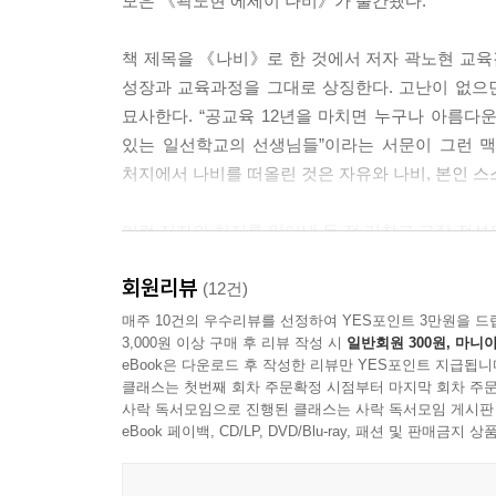
모은 《곽노현 에세이 나비》가 출간됐다.
할 수 있어도 경제민주주의로 도약하진 못한다. 경
한다. 여기에 진보의 미래, 그리고 민주주의의 미래가
책 제목을 《나비》로 한 것에서 저자 곽노현 교육
성장과 교육과정을 그대로 상징한다. 고난이 없으
---본문 중에서
묘사한다. “공교육 12년을 마치면 누구나 아름다운
있는 일선학교의 선생님들”이라는 서문이 그런 맥
처지에서 나비를 떠올린 것은 자유와 나비, 본인 
이런 저자의 처지를 읽어낸 듯 전 거창고 교장 전성
“고난은 자의에 의하든 타의에 의하든 자기의 잘
회원리뷰
만드는 광야다. 이 광야에서 분노와 복수의 칼을 갈
(12건)
영원의 사랑과 내통하고 있다. …… (중략) …… 더
매주 10건의 우수리뷰를 선정하여 YES포인트 3만원을 드
3,000원 이상 구매 후 리뷰 작성 시
일반회원 300원, 마니아
eBook은 다운로드 후 작성한 리뷰만 YES포인트 지급됩니
한 자 한 자 찍어낸 140자, 곽노현의 희망을 품다
클래스는 첫번째 회차 주문확정 시점부터 마지막 회차 주문
현장을 책임지기도 하지만 현실 속에 존재하는 서울
사락 독서모임으로 진행된 클래스는 사락 독서모임 게시판
《나비》에 등장하는 트위터 글은 지극히 온화하고
eBook 페이백, CD/LP, DVD/Blu-ray, 패션 및 판매금
이를테면 이런 식이다.