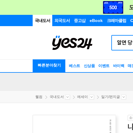
국내도서
외국도서
중고샵
eBook
크레마클럽
C
빠른분야찾기
베스트
신상품
이벤트
바이백
매
웰컴
국내도서
에세이
일기/편지글
소