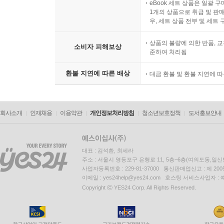
eBook 세트 상품은 일괄 
1개의 상품으로 취급 및 판매
우, 세트 상품 전부 및 세트
상품의 불량에 의한 반품, 교
소비자 피해보상
준하여 처리됨
환불 지연에 따른 배상
대금 환불 및 환불 지연에 
회사소개
인재채용
이용약관
개인정보처리방침
청소년보호정책
도서홍보안내
대표 : 김석환, 최세라
주소 : 서울시 영등포구 은행로 11, 5층~6층(여의도동,일신
사업자등록번호 : 229-81-37000 통신판매업신고 : 제 200
이메일 : yes24help@yes24.com 호스팅 서비스사업자 :
Copyright ⓒ YES24 Corp. All Rights Reserved.