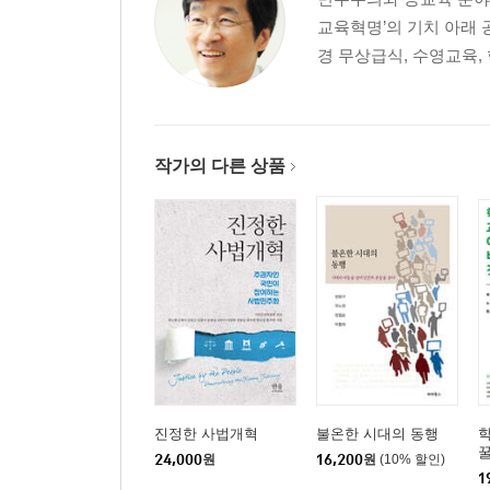
18. 길이 끝난 곳에서도 길이 있습니다
교육혁명’의 기치 아래 
19. 진실과 정의에 대한 단단한 믿음이 솟아납니다
경 무상급식, 수영교육, 
둘 - 옥중에서 보낸 편지
첫 번째 노트 - 첫 번째 편지 / 두 번째 편지 / 세 번
두 번째 노트 - 네 번째 편지
작가의 다른 상품
세 번째 노트 - 다섯 번째 편지 / 여섯 번째 편지 / 
후기
부록
진정한 사법개혁
불온한 시대의 동행
학
24,000
원
16,200
원
(10% 할인)
1