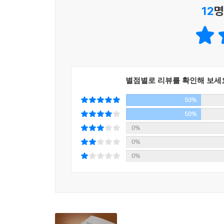
12
명
“가까이 보아야 예쁘다 / 오래 보아야 사랑스럽다 
아이들도 학교밖 아이들도 가까이서 오래 보면 사랑스럽
“어제는 밤 10시 반까지 40여 명의 열정적인 선생
이끌어내기 위해 무얼 해야 하는지 현장의 소리를 들었
별점별로 리뷰를 확인해 보세
“가장 인권적인 것이 가장 교육적입니다. 학교에
50%
대물림을 끊는 희망교육, 한 명도 포기하지 않는 책임
50%
2012년 5월, 박원순 서울시장, 교육 관련 
0%
교육정책의 연장선상에 있다고 할 수 있다. 일반
0%
곽노현교육감이 희망하는 민주사회 공교육의 비전
0%
민주적 법학자에서 개혁적 교육행정가로
이 책을 구성하는 요소 중에서 유일하게 일반 독자
글이다.
서문에서 저자는 교육감이 되기 전 자신은 법학교