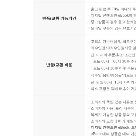
출고 완료 후 10일 이내의 
디지털 콘텐츠인 eBook의 
반품/교환 가능기간
중고상품의 경우 출고 완료일
모바일 쿠폰의 경우 유효기간(
고객의 단순변심 및 착오구
직수입양서/직수입일서중 일
단, 아래의 주문/취소 조건인
오늘 00시 ~ 06시 30분 
반품/교환 비용
오늘 06시 30분 이후 주문
직수입 음반/영상물/기프트 
단, 당일 00시~13시 사이
박스 포장은 택배 배송이 가
소비자의 책임 있는 사유로 
소비자의 사용, 포장 개봉에 
복제가 가능한 상품 등의 포장을 
소비자의 요청에 따라 개별
디지털 컨텐츠인 eBook, 
eBook 대여 상품은 대여 기