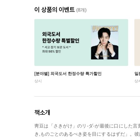
이 상품의 이벤트
(8개)
[분야별] 외국도서 한정수량 특가할인
일
상시
상
책소개
靑豆は「さきがけ」のリ-ダ-が最後に口にした
き,ものごとのあるべき姿を目にするはずだ」。彼