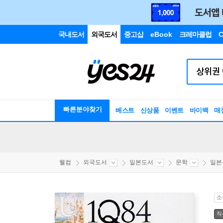
국내도서
외국도서
중고샵
eBook
크레마클럽
C
빠른분야찾기
베스트
신상품
이벤트
바이백
매
웰컴
외국도서
일본도서
문학
일본
소
직