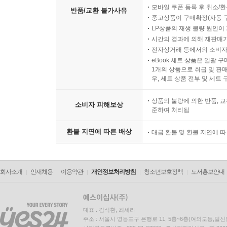
모바일 쿠폰 등록 후 취소/환
반품/교환 불가사유
중고상품이 구매확정(자동 
LP상품의 재생 불량 원인이 기
시간의 경과에 의해 재판매가
전자상거래 등에서의 소비자
eBook 세트 상품은 일괄 
1개의 상품으로 취급 및 판매
우, 세트 상품 전부 및 세트
상품의 불량에 의한 반품, 교
소비자 피해보상
준하여 처리됨
환불 지연에 따른 배상
대금 환불 및 환불 지연에 
회사소개
인재채용
이용약관
개인정보처리방침
청소년보호정책
도서홍보안내
대표 : 김석환, 최세라
주소 : 서울시 영등포구 은행로 11, 5층~6층(여의도동,일신