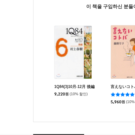
이 책을 구입하신 분
1Q84(3)10月-12月 後編
言えないコト
9,220
원
(10% 할인)
5,960
원
(10%