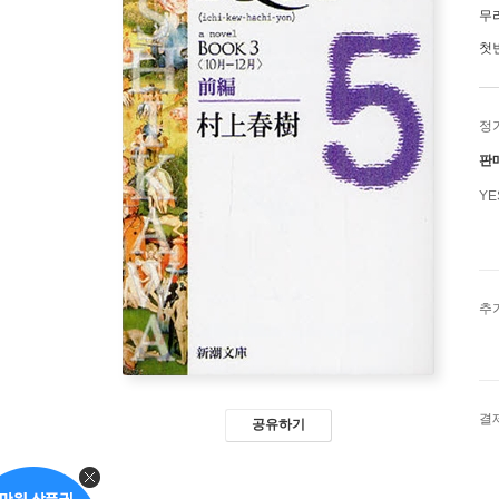
무
첫
정
판
Y
추
결
공유하기