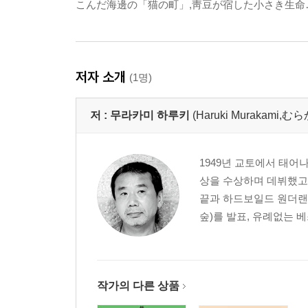
こんだ海邊の「猫の町」,靑豆が宿した小さき生命…
저자 소개
(1명)
저 :
무라카미 하루키
(Haruki Murakami
1949년 교토에서 태어
상을 수상하며 데뷔했고,
끝과 하드보일드 원더랜
숲)를 발표, 유례없는 
작가의 다른 상품