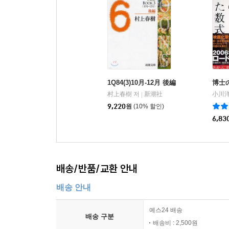
1Q84(3)10月-12月 後編
博士
村上春樹 저
新潮社
小川洋
|
9,220
원
(10% 할인)
6,83
배송/반품/교환 안내
배송 안내
예스24 배송
배송 구분
배송비 : 2,500원