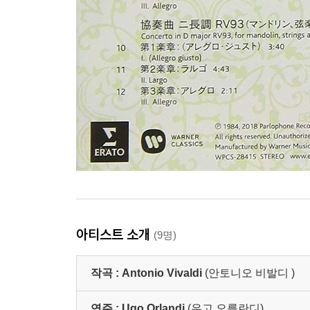
아티스트 소개
(9명)
작곡 :
Antonio Vivaldi
(안토니오 비발디 )
연주 :
Ugo Orlandi
(우고 오를란디)