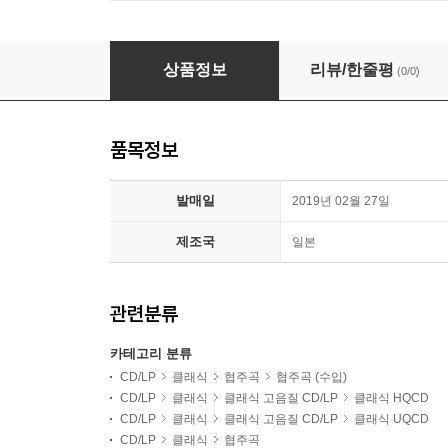
Claudio Scimone 비발디: 만돌린 협주곡 (Vivaldi
상품정보
리뷰/한줄평
(0/0)
품목정보
발매일
2019년 02월 27일
제조국
일본
관련분류
카테고리 분류
CD/LP
클래식
협주곡
협주곡 (수입)
CD/LP
클래식
클래식 고음질 CD/LP
클래식 HQCD
CD/LP
클래식
클래식 고음질 CD/LP
클래식 UQCD
CD/LP
클래식
협주곡