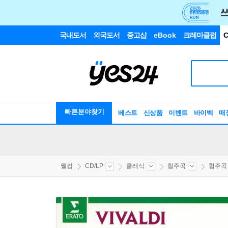
국내도서
외국도서
중고샵
eBook
크레마클럽
C
빠른분야찾기
베스트
신상품
이벤트
바이백
매
웰컴
CD/LP
클래식
협주곡
협주곡 