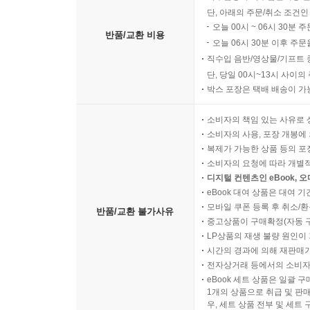
단, 아래의 주문/취소 조건인
오늘 00시 ~ 06시 30분 
반품/교환 비용
오늘 06시 30분 이후 주문
직수입 음반/영상물/기프트 
단, 당일 00시~13시 사이
박스 포장은 택배 배송이 가
소비자의 책임 있는 사유로 
소비자의 사용, 포장 개봉에 
복제가 가능한 상품 등의 포장을 
소비자의 요청에 따라 개별
디지털 컨텐츠인 eBook, 
eBook 대여 상품은 대여 기
모바일 쿠폰 등록 후 취소/환
반품/교환 불가사유
중고상품이 구매확정(자동 
LP상품의 재생 불량 원인이 기
시간의 경과에 의해 재판매가
전자상거래 등에서의 소비자
eBook 세트 상품은 일괄 
1개의 상품으로 취급 및 판매
우, 세트 상품 전부 및 세트