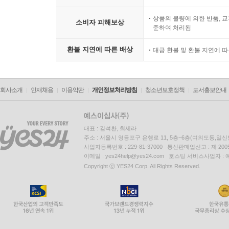
상품의 불량에 의한 반품, 교
소비자 피해보상
준하여 처리됨
환불 지연에 따른 배상
대금 환불 및 환불 지연에 
회사소개
인재채용
이용약관
개인정보처리방침
청소년보호정책
도서홍보안내
대표 : 김석환, 최세라
주소 : 서울시 영등포구 은행로 11, 5층~6층(여의도동,일신
사업자등록번호 : 229-81-37000 통신판매업신고 : 제 200
이메일 : yes24help@yes24.com 호스팅 서비스사업자 :
Copyright ⓒ YES24 Corp. All Rights Reserved.