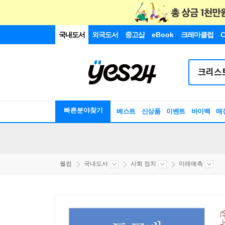
국내도서
외국도서
중고샵
eBook
크레마클럽
C
빠른분야찾기
베스트
신상품
이벤트
바이백
매
웰컴
국내도서
사회 정치
미래예측