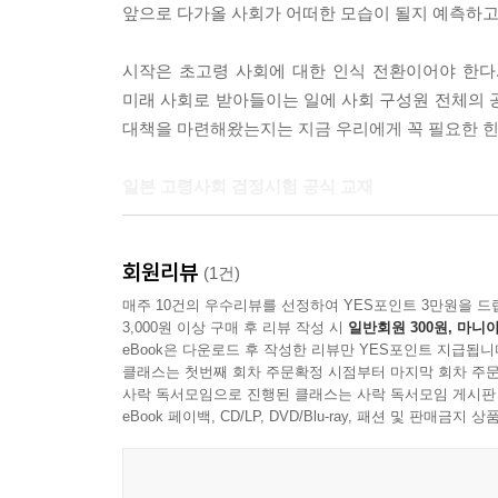
앞으로 다가올 사회가 어떠한 모습이 될지 예측하고
고령사회 마을 만들기의 최종 목표는 고령자가 시
시작은 초고령 사회에 대한 인식 전환이어야 한다
커뮤니티를 그룹 홈처럼 만드는 일(커뮤니티 리빙)
미래 사회로 받아들이는 일에 사회 구성원 전체의 
가득한 마을을 떠올려보자. 고령사회는 고령자만의
대책을 마련해왔는지는 지금 우리에게 꼭 필요한 힌
위해서는 어느 세대에 편중되지 않아야 한다. 세대 
회 마을 만들기’가 필요하다.
일본 고령사회 검정시험 공식 교재
--- p.455
도쿄대 고령사회 종합연구소는 일본의 대표적인 
회원리뷰
방대하다. 이런 이유로 연구소에는 여러 관련 학
(1건)
있다. 실천적 학문의 특성상, 지역 사회와 함께 100
매주 10건의 우수리뷰를 선정하여 YES포인트 3만원을 드
3,000원 이상 구매 후 리뷰 작성 시
일반회원 300원, 마니아
eBook은 다운로드 후 작성한 리뷰만 YES포인트 지급됩니
이 책은 연구소가 일본 사회의 고령화 인식이 낮은 
클래스는 첫번째 회차 주문확정 시점부터 마지막 회차 주문
들어가는 개개인은 물론(개인 편) 사회적으로 갖추어
사락 독서모임으로 진행된 클래스는 사락 독서모임 게시판
eBook 페이백, CD/LP, DVD/Blu-ray, 패션 및 판매금
고령자와 고령자 가족이 어느 날 불쑥 다가온 변
연구하는 대학, 노인정책을 세우고 펼치는 행정기관,