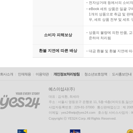
전자상거래 등에서의 소비자
eBook 세트 상품은 일괄 
1개의 상품으로 취급 및 판매
우, 세트 상품 전부 및 세트
상품의 불량에 의한 반품, 교
소비자 피해보상
준하여 처리됨
환불 지연에 따른 배상
대금 환불 및 환불 지연에 
회사소개
인재채용
이용약관
개인정보처리방침
청소년보호정책
도서홍보안내
대표 : 김석환, 최세라
주소 : 서울시 영등포구 은행로 11, 5층~6층(여의도동,일신
사업자등록번호 : 229-81-37000 통신판매업신고 : 제 200
이메일 : yes24help@yes24.com 호스팅 서비스사업자 :
Copyright ⓒ YES24 Corp. All Rights Reserved.