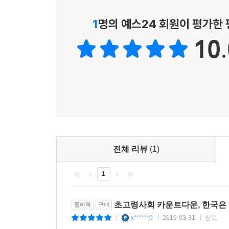
도시설계자 및 교통공학자 등 각 분야에서 새로운
교재로 2013년 처음 출간되었고 2017년에 최신 정
1
명의 예스24 회원이 평가한
10.
초고령 미래 사회는 어떤 모습일까
초고령 미래 사회의 특징으로 우선 주목할 점은 ‘고령
90세 노인이 흔해진다는 말이다. 건강하고 행복하
요양이 필요한 고령자가 늘어나리라는 우려도 있지
병원, 쇼핑 등 외출에 따르는 이동 문제가 개인 차원
초고령 미래 사회의 또 다른 특징은 ‘혼자 사는 세
전체 리뷰
(1)
상당히 구체적인 과제가 따른다(제6장 고령자와 주거
1
이와 함께 지역별로 고령화가 미치는 영향도 눈에
공동체가 붕괴된다. 마을 만들기 차원에서 접근해야 
초고령사회 카운트다운, 한국은
종이책
구매
초고령 사회는 또한 ‘고령자가 많이 죽는 사회’이다
x******0
2019-03-31
신고
|
|
|
장애, 제12장 마지막까지 자기다운 삶, 제20장 고령