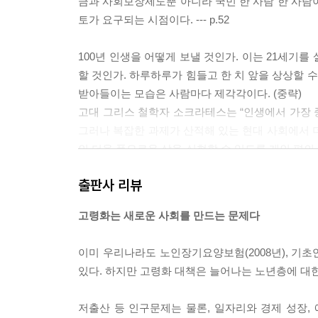
금과 사회보장제도뿐 아니라 국민 한 사람 한 사람
토가 요구되는 시점이다. --- p.52
100년 인생을 어떻게 보낼 것인가. 이는 21세기
할 것인가. 하루하루가 힘들고 한 치 앞을 상상할 
받아들이는 모습은 사람마다 제각각이다. (중략)
고대 그리스 철학자 소크라테스는 “인생에서 가장 중
그러나 복잡한 과제가 산적해 있는 현대 사회에서 
인 더욱 풍요로운 삶을 실현할 수 있도록 개인 편의 
-- p.85
출판사 리뷰
예방이 가장 중요하지만 대부분 고령자는 많든 적든 
고령화는 새로운 사회를 만드는 문제다
시스템이 이상적일까.
일본에서는 최근 20여 년 정도의 요양 돌봄 경험
이미 우리나라도 노인장기요양보험(2008년), 기초
개인실에서 생활하며 익숙해진 직원과 함께 거실에
있다. 하지만 고령화 대책은 늘어나는 노년층에 대한
다.
따라서 향후의 고령자 돌봄 시스템은 혼자여도 자택 
저출산 등 인구문제는 물론, 일자리와 경제 성장,
가 24시간 대응할 수 있도록 지원하는 방향으로 목표를