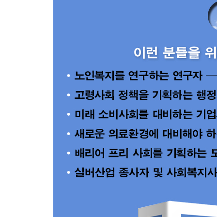
4. 커뮤니티 리빙 전략
18장. 교통과 이동 시스템
1. 교통과 이동 시스템 개요
2. 고령사회와 배리어 프리
3. 안심하고 안전한 마을 만들기
19장. 제론테크놀로지
1. 제론테크놀로지 현황
2. 제론테크놀로지 기술과 활용 방안
20장. 고령자와 법률?자기 결정과 개인 보호
1. 자기 결정과 개인 보호제도
2. 성년후견제도
3. 신탁
4. 종말기 의료 문제