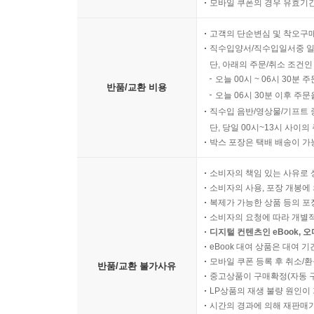
모바일 쿠폰의 경우 유효기간(
고객의 단순변심 및 착오구
직수입양서/직수입일서중 일
단, 아래의 주문/취소 조건인
오늘 00시 ~ 06시 30분 
반품/교환 비용
오늘 06시 30분 이후 주문
직수입 음반/영상물/기프트 
단, 당일 00시~13시 사이
박스 포장은 택배 배송이 가
소비자의 책임 있는 사유로 
소비자의 사용, 포장 개봉에 
복제가 가능한 상품 등의 포장을 
소비자의 요청에 따라 개별
디지털 컨텐츠인 eBook, 
eBook 대여 상품은 대여 기
모바일 쿠폰 등록 후 취소/환
반품/교환 불가사유
중고상품이 구매확정(자동 
LP상품의 재생 불량 원인이 기
시간의 경과에 의해 재판매가