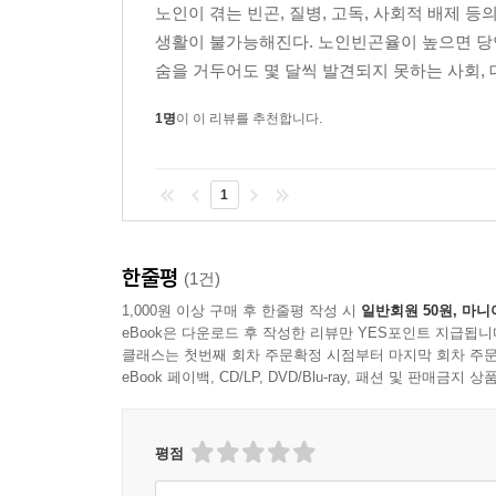
노인이 겪는 빈곤, 질병, 고독, 사회적 배제 등
생활이 불가능해진다. 노인빈곤율이 높으면 당
반면 고령자 시장과 실버산업은 크게 성장할 전망이다
숨을 거두어도 몇 달씩 발견되지 못하는 사회, 
엔을 넘어섰고 매년 1조 엔씩 증거하고 있다. 203
(제19장 제론테크놀로지).
1명
이 이 리뷰를 추천합니다.
1
한줄평
(1건)
1,000원 이상 구매 후 한줄평 작성 시
일반회원 50원, 마니
eBook은 다운로드 후 작성한 리뷰만 YES포인트 지급됩니
클래스는 첫번째 회차 주문확정 시점부터 마지막 회차 주문
eBook 페이백, CD/LP, DVD/Blu-ray, 패션 및 판매금
평점