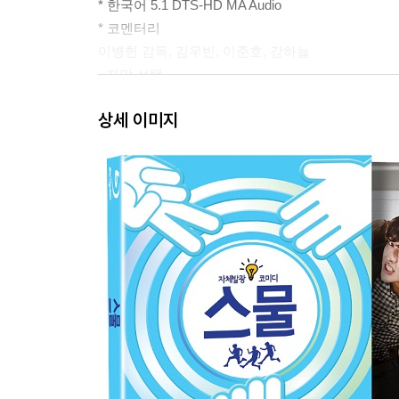
* 한국어 5.1 DTS-HD MA Audio
* 코멘터리
이병헌 감독, 김우빈, 이준호, 강하늘
- 자막 선택
* 한글 * 영어 * 자막 없음
상세 이미지
장면 선택 (SCENE SELECTION)
보너스 트랙 (BONUS FEATURES)
- 놈. 놈. 놈 (10:00) / 캐릭터 메이킹
- 숨길 것 없는 스물 (18:40) / 제작 메이킹
-그들의 스물 (05:09) ‘ 배우와 감독님의 스무살 이
- 담지 못한 장면 (10:34) / 삭제 장면
* 모두 보기
S#19. 치호 샤워씬
S#27. 바닷가에서의 대화
S#43. 은혜 챙겨주는 치호
S#45. 치킨집에서 일하는 동우