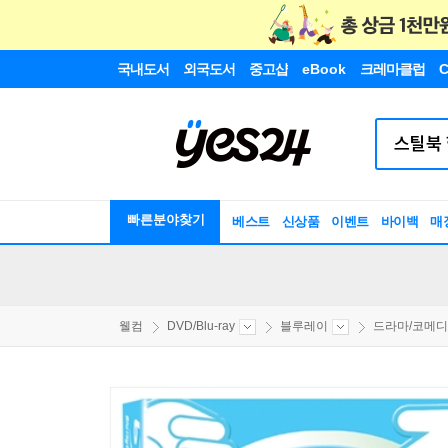
국내도서
외국도서
중고샵
eBook
크레마클럽
C
빠른분야찾기
베스트
신상품
이벤트
바이백
매
웰컴
DVD/Blu-ray
블루레이
드라마/코메디/.