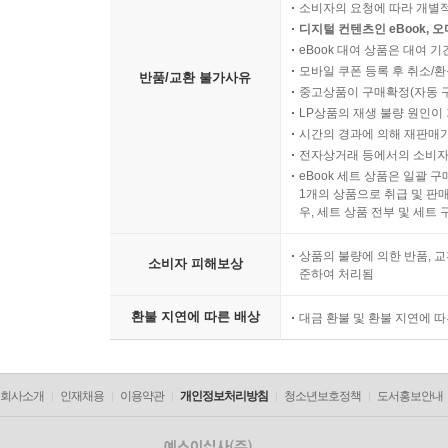
소비자의 요청에 따라 개별
디지털 컨텐츠인 eBook, 
eBook 대여 상품은 대여 기
모바일 쿠폰 등록 후 취소/환
반품/교환 불가사유
중고상품이 구매확정(자동 
LP상품의 재생 불량 원인이 기
시간의 경과에 의해 재판매가
전자상거래 등에서의 소비자
eBook 세트 상품은 일괄 
1개의 상품으로 취급 및 판매
우, 세트 상품 전부 및 세트
상품의 불량에 의한 반품, 교
소비자 피해보상
준하여 처리됨
환불 지연에 따른 배상
대금 환불 및 환불 지연에 
회사소개
인재채용
이용약관
개인정보처리방침
청소년보호정책
도서홍보안내