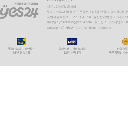
대표 : 김석환, 최세라
주소 : 서울시 영등포구 은행로 11, 5층~6층(여의도동,일신
사업자등록번호 : 229-81-37000 통신판매업신고 : 제 200
이메일 : yes24help@yes24.com 호스팅 서비스사업자 :
Copyright ⓒ YES24 Corp. All Rights Reserved.