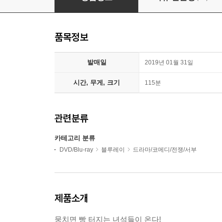
품목정보
발매일
2019년 01월 31일
시간, 무게, 크기
115분
관련분류
카테고리 분류
DVD/Blu-ray
블루레이
드라마/코메디/전쟁/서부
제품소개
뭉치면 빵 터지는 녀석들이 온다!