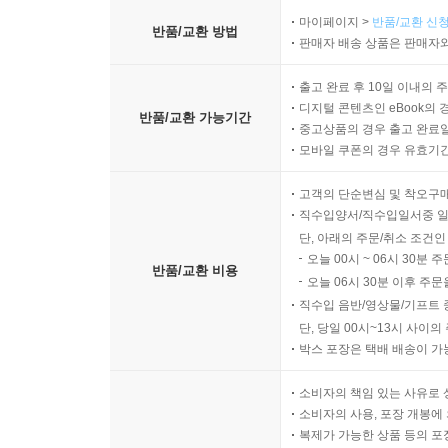
마이페이지 >
반품/교환 신청
반품/교환 방법
판매자 배송 상품은 판매자와
출고 완료 후 10일 이내의 
디지털 콘텐츠인 eBook의 
반품/교환 가능기간
중고상품의 경우 출고 완료일
모바일 쿠폰의 경우 유효기간(
고객의 단순변심 및 착오구
직수입양서/직수입일서중 일
단, 아래의 주문/취소 조건인
오늘 00시 ~ 06시 30분 
반품/교환 비용
오늘 06시 30분 이후 주문
직수입 음반/영상물/기프트 
단, 당일 00시~13시 사이
박스 포장은 택배 배송이 가
소비자의 책임 있는 사유로 
소비자의 사용, 포장 개봉에 
복제가 가능한 상품 등의 포장을 