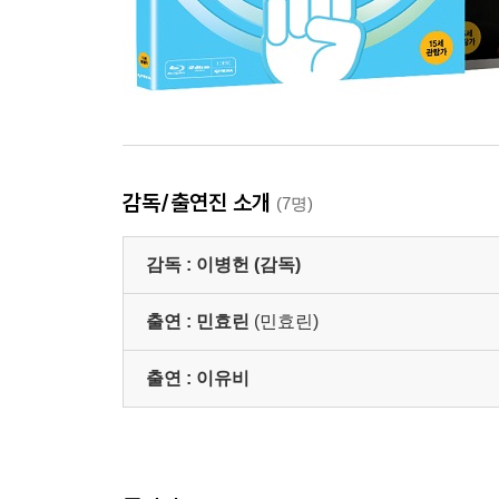
S#47. 책 고르는 경재와 소민
S#55~56. 경재의 아픈 사람
S#58. 미술학원에서의 소희
S#72~73. 노래방 득음 이후
S#83. 경재와 소민의 배드씬
- 빵 터지는 놈들 (03:47) / NG 장면
감독/출연진 소개
- 프로모션 (19:00)
(7명)
* VIP 시사회 (03:28)
* 포스터 촬영 (08:09)
감독 :
이병헌 (감독)
* 뮤직비디오 "스물" (03:46)
*뮤직비디오 "취향저격" (03:33)
출연 :
민효린
(민효린)
- 예고편 (1:46)
출연 :
이유비
* 서플먼트 내용은 제작사의 사정상 변경, 추가 또는