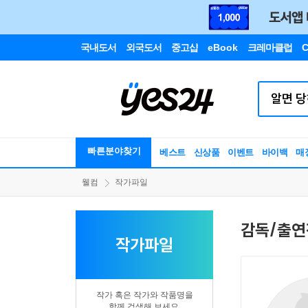
국내도서
외국도서
중고샵
eBook
크레마클럽
C
빠른분야찾기
베스트
신상품
이벤트
바이백
매
웰컴
작가파일
감독/출연
작가파일
작가 혹은 작가와 작품명을
함께 검색해 보세요.