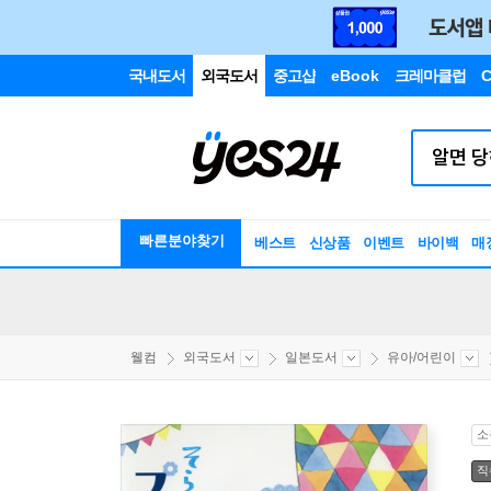
국내도서
외국도서
중고샵
eBook
크레마클럽
C
빠른분야찾기
베스트
신상품
이벤트
바이백
매
웰컴
외국도서
일본도서
유아/어린이
소
직