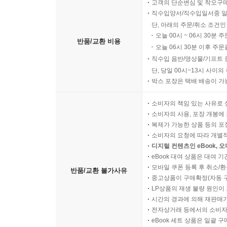
고객의 단순변심 및 착오구
직수입양서/직수입일서중 일
단, 아래의 주문/취소 조건인
오늘 00시 ~ 06시 30분 
반품/교환 비용
오늘 06시 30분 이후 주문
직수입 음반/영상물/기프트 
단, 당일 00시~13시 사이
박스 포장은 택배 배송이 가
소비자의 책임 있는 사유로 
소비자의 사용, 포장 개봉에 
복제가 가능한 상품 등의 포장을 
소비자의 요청에 따라 개별
디지털 컨텐츠인 eBook, 
eBook 대여 상품은 대여 기
모바일 쿠폰 등록 후 취소/환
반품/교환 불가사유
중고상품이 구매확정(자동 
LP상품의 재생 불량 원인이 기
시간의 경과에 의해 재판매가
전자상거래 등에서의 소비자
eBook 세트 상품은 일괄 