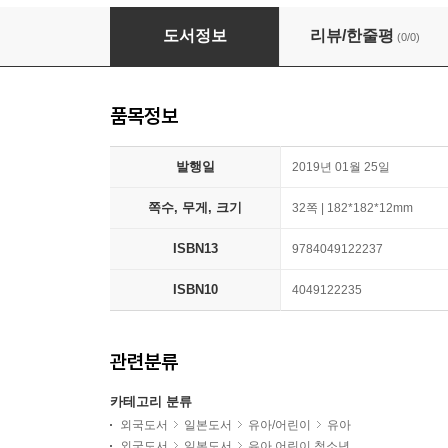
そらいろプッチオン
도서정보
리뷰/한줄평
(0/0)
품목정보
발행일
2019년 01월 25일
쪽수, 무게, 크기
32쪽 | 182*182*12mm
ISBN13
9784049122237
ISBN10
4049122235
관련분류
카테고리 분류
외국도서
일본도서
유아/어린이
유아
외국도서
일본도서
유아 어린이 청소년