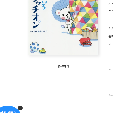
기
첫
정
판
Y
공유하기
추
결