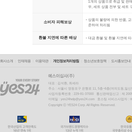
1개의 상품으로 취급 및 판매
우, 세트 상품 전부 및 세트
상품의 불량에 의한 반품, 교
소비자 피해보상
준하여 처리됨
환불 지연에 따른 배상
대금 환불 및 환불 지연에 
회사소개
인재채용
이용약관
개인정보처리방침
청소년보호정책
도서홍보안내
대표 : 김석환, 최세라
주소 : 서울시 영등포구 은행로 11, 5층~6층(여의도동,일신
사업자등록번호 : 229-81-37000 통신판매업신고 : 제 200
이메일 : yes24help@yes24.com 호스팅 서비스사업자 :
Copyright ⓒ YES24 Corp. All Rights Reserved.