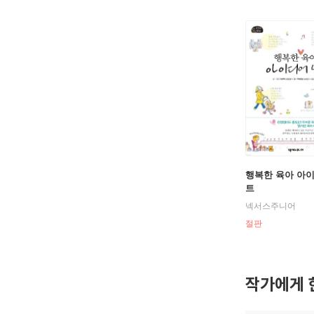
행복한 육아 아
트
넥서스주니어
절판
작가에게 