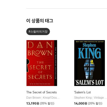
이 상품의 태그
#스릴러의거장
The Secret of Secrets
'Salem's Lot
Dan Brown
Knopf Doubleday Publishing Group
Stephen King
Vintage Books
|
|
13,190
원
(35% 할인)
14,000
원
(20% 할인)