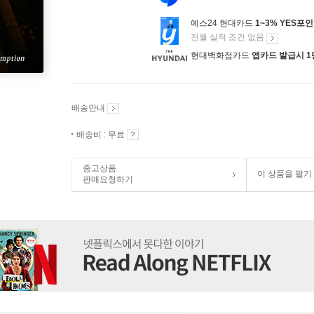
예스24 현대카드
1~3% YES포
전월 실적 조건 없음
현대백화점카드
앱카드 발급시 1
배송안내
배송비 : 무료
중고상품
이 상품을 팔기
판매요청하기