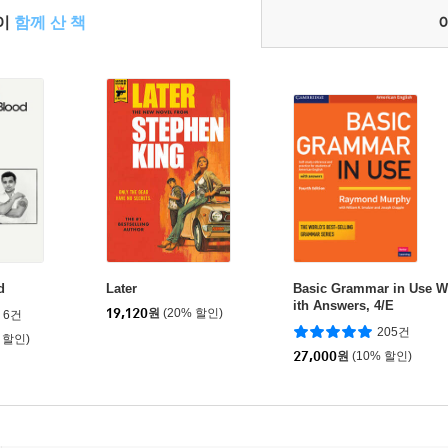
들이
함께 산 책
d
Later
Basic Grammar in Use W
ith Answers, 4/E
19,120
원
(20% 할인)
6건
205건
 할인)
27,000
원
(10% 할인)