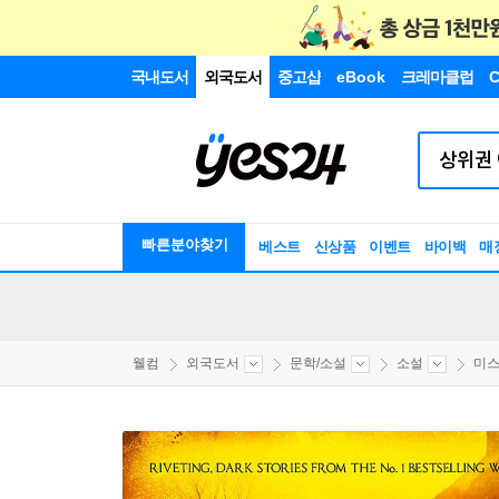
국내도서
외국도서
중고샵
eBook
크레마클럽
C
빠른분야찾기
베스트
신상품
이벤트
바이백
매
웰컴
외국도서
문학/소설
소설
미스