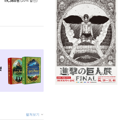
19,360
원
(20% 할인)
펼쳐보기