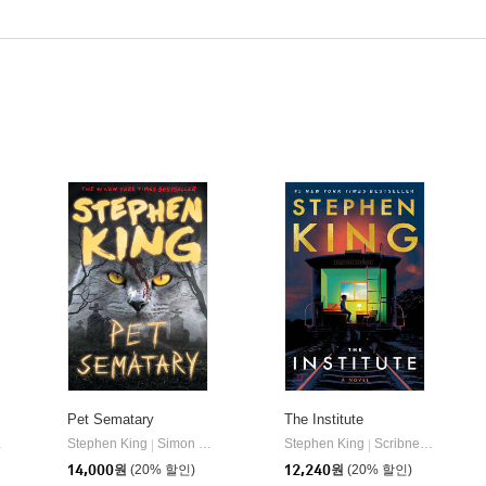
Pet Sematary
The Institute
Stephen King
Simon & Schuster
Stephen King
Scribner Book Company
|
|
14,000
원
(20% 할인)
12,240
원
(20% 할인)