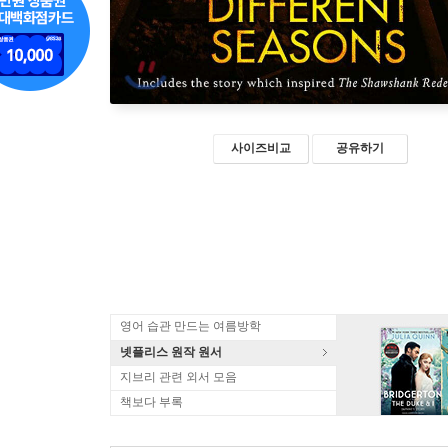
사이즈비교
공유하기
영어 습관 만드는 여름방학
넷플리스 원작 원서
지브리 관련 외서 모음
책보다 부록