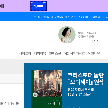
로그인
회원가입
마이페이지
카트
주문/배송
고객센터
Gl
해리포터
캐릭터북
원작소설
어린이특가세트
회원리뷰
딩 & 에디션 안내