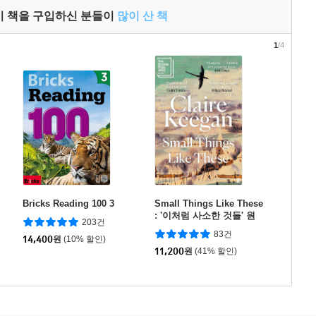
이 책을 구입하신 분들이
많이 산 책
1
/4
Bricks Reading 100 3
Small Things Like These
: '이처럼 사소한 것들' 원
203건
서
83건
14,400
원
(10% 할인)
11,200
원
(41% 할인)