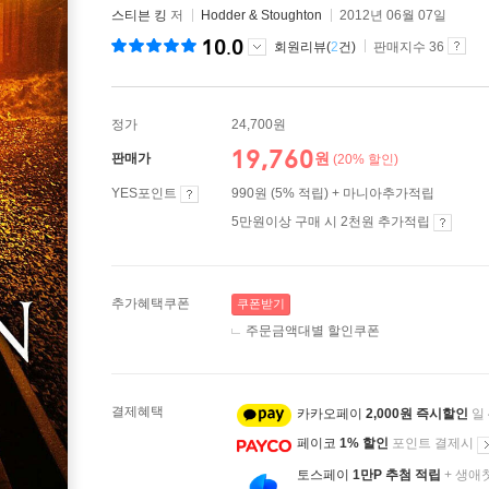
스티븐 킹
저
Hodder & Stoughton
2012년 06월 07일
10.0
회원리뷰(
2
건)
판매지수 36
정가
24,700원
19,760
원
판매가
(20% 할인)
YES포인트
990원 (5% 적립) + 마니아추가적립
5만원이상 구매 시 2천원 추가적립
추가혜택쿠폰
쿠폰받기
주문금액대별 할인쿠폰
결제혜택
카카오페이
2,000원 즉시할인
일
페이코
1% 할인
포인트 결제시
토스페이
1만P 추첨 적립
+ 생애