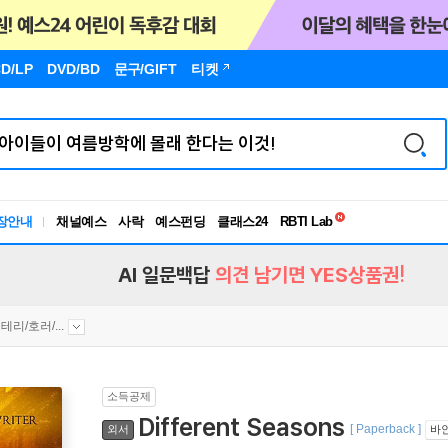
D/LP
DVD/BD
문구
/GIFT
티켓
독서유형검사
RBTI Lab
장안내
채널예스
사락
예스펀딩
클래스24
독서유형검사
AI 일문백답
의견 남기면 YES상품권!
테리/호러/...
소득공제
Different Seasons
[ Paperback ]
외서
바인