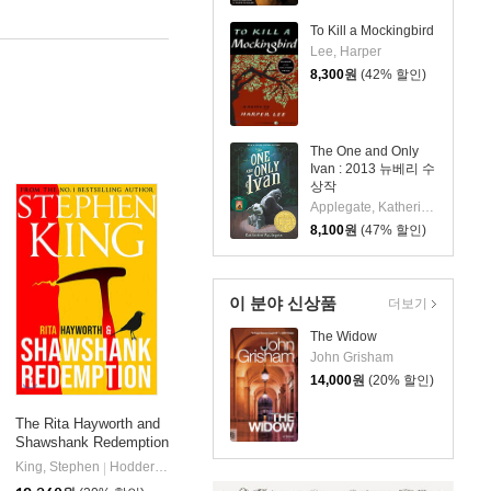
To Kill a Mockingbird
Lee, Harper
8,300
원
(42% 할인)
The One and Only
Ivan : 2013 뉴베리 수
상작
Applegate, Katherine / Castelao, Patricia
8,100
원
(47% 할인)
이 분야 신상품
더보기
The Widow
John Grisham
14,000
원
(20% 할인)
The Rita Hayworth and
Shawshank Redemption
King, Stephen
Hodder & Stoughton
|