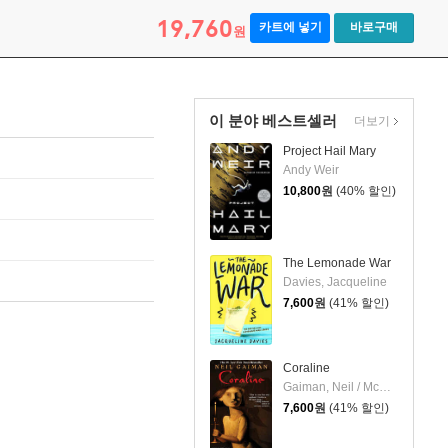
19,760
카트에 넣기
바로구매
원
이 분야 베스트셀러
더보기
Project Hail Mary
Andy Weir
10,800
원
(40% 할인)
The Lemonade War
Davies, Jacqueline
7,600
원
(41% 할인)
Coraline
Gaiman, Neil / McKean, Dave
7,600
원
(41% 할인)