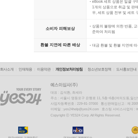
eBook 세트 상품은 일괄 
1개의 상품으로 취급 및 판매
우, 세트 상품 전부 및 세트
상품의 불량에 의한 반품, 교
소비자 피해보상
준하여 처리됨
환불 지연에 따른 배상
대금 환불 및 환불 지연에 
회사소개
인재채용
이용약관
개인정보처리방침
청소년보호정책
도서홍보안내
대표 : 김석환, 최세라
주소 : 서울시 영등포구 은행로 11, 5층~6층(여의도동,일신
사업자등록번호 : 229-81-37000 통신판매업신고 : 제 200
이메일 : yes24help@yes24.com 호스팅 서비스사업자 :
Copyright ⓒ YES24 Corp. All Rights Reserved.