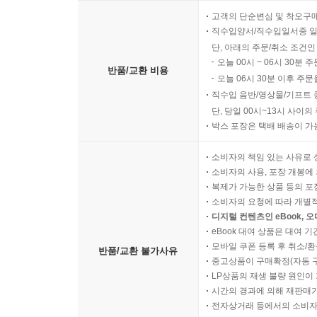
고객의 단순변심 및 착오구
직수입양서/직수입일서중 일
단, 아래의 주문/취소 조건인
오늘 00시 ~ 06시 30분 
반품/교환 비용
오늘 06시 30분 이후 주문
직수입 음반/영상물/기프트 
단, 당일 00시~13시 사이
박스 포장은 택배 배송이 가
소비자의 책임 있는 사유로 
소비자의 사용, 포장 개봉에 
복제가 가능한 상품 등의 포장을 
소비자의 요청에 따라 개별
디지털 컨텐츠인 eBook, 
eBook 대여 상품은 대여 기
모바일 쿠폰 등록 후 취소/환
반품/교환 불가사유
중고상품이 구매확정(자동 
LP상품의 재생 불량 원인이 기
시간의 경과에 의해 재판매가
전자상거래 등에서의 소비자