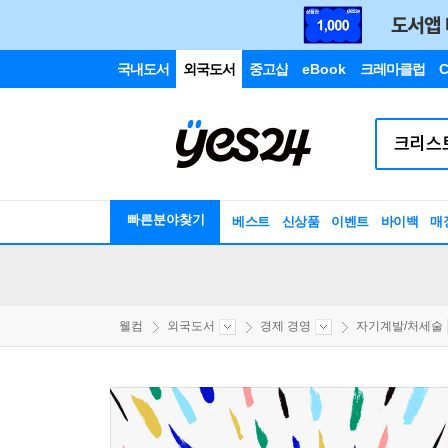
국내도서
외국도서
중고샵
eBook
크레마클럽
C
빠른분야찾기
베스트
신상품
이벤트
바이백
매
웰컴
외국도서
경제 경영
자기계발/처세술