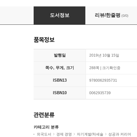
The Source: The Secrets of the Universe, the
도서정보
리뷰/한줄평
(0/0)
품목정보
발행일
2019년 10월 15일
쪽수, 무게, 크기
288쪽 | 크기확인중
ISBN13
9780062935731
ISBN10
0062935739
관련분류
카테고리 분류
외국도서
경제 경영
자기계발/처세술
성공과 커리어