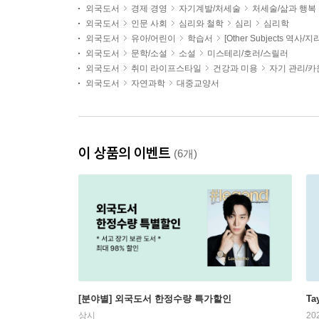
외국도서
경제 경영
자기계발/처세술
처세술/삶과 행복
외국도서
인문 사회
심리와 철학
심리
심리학
외국도서
유아/어린이
학습서
[Other Subjects 역사/지
외국도서
문학/소설
소설
미스테리/호러/스릴러
외국도서
취미 라이프스타일
건강과 미용
자기 관리/
외국도서
자연과학
대중교양서
이 상품의 이벤트
(6개)
[분야별] 외국도서 한정수량 특가할인
Ta
상시
20