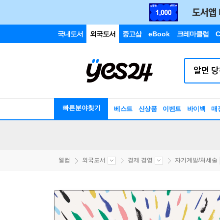
국내도서
외국도서
중고샵
eBook
크레마클럽
C
빠른분야찾기
베스트
신상품
이벤트
바이백
매
웰컴
외국도서
경제 경영
자기계발/처세술