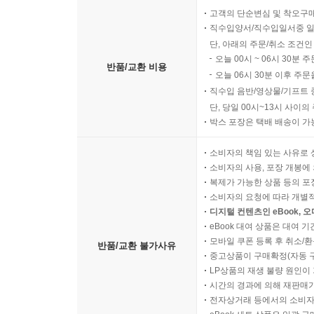
고객의 단순변심 및 착오구
직수입양서/직수입일서중 일
단, 아래의 주문/취소 조건인
오늘 00시 ~ 06시 30분 
반품/교환 비용
오늘 06시 30분 이후 주문
직수입 음반/영상물/기프트 
단, 당일 00시~13시 사이
박스 포장은 택배 배송이 가
소비자의 책임 있는 사유로 
소비자의 사용, 포장 개봉에 
복제가 가능한 상품 등의 포장을 
소비자의 요청에 따라 개별
디지털 컨텐츠인 eBook, 
eBook 대여 상품은 대여 기
모바일 쿠폰 등록 후 취소/환
반품/교환 불가사유
중고상품이 구매확정(자동 
LP상품의 재생 불량 원인이 기
시간의 경과에 의해 재판매가
전자상거래 등에서의 소비자