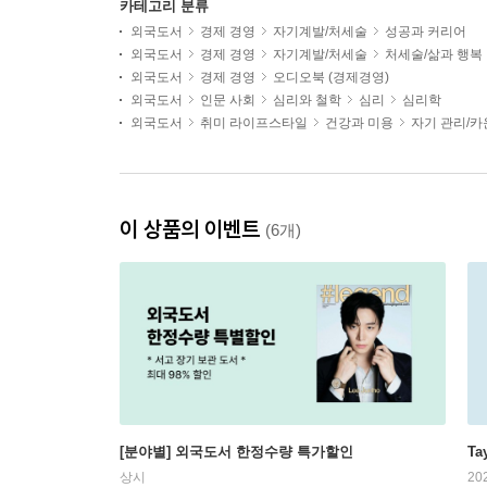
카테고리 분류
외국도서
경제 경영
자기계발/처세술
성공과 커리어
외국도서
경제 경영
자기계발/처세술
처세술/삶과 행복
외국도서
경제 경영
오디오북 (경제경영)
외국도서
인문 사회
심리와 철학
심리
심리학
외국도서
취미 라이프스타일
건강과 미용
자기 관리/
이 상품의 이벤트
(6개)
[분야별] 외국도서 한정수량 특가할인
Ta
상시
20