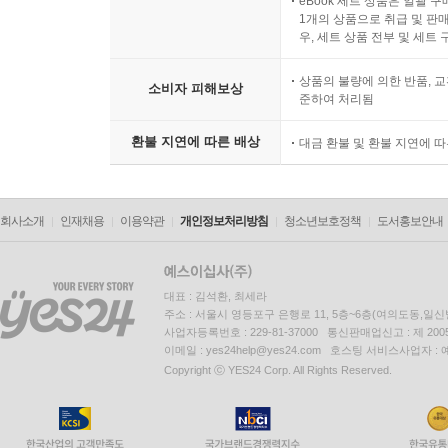
eBook 세트 상품은 일괄 
1개의 상품으로 취급 및 판매
우, 세트 상품 전부 및 세트
상품의 불량에 의한 반품, 교
소비자 피해보상
준하여 처리됨
환불 지연에 따른 배상
대금 환불 및 환불 지연에 
회사소개
인재채용
이용약관
개인정보처리방침
청소년보호정책
도서홍보안내
대표 : 김석환, 최세라
주소 : 서울시 영등포구 은행로 11, 5층~6층(여의도동,일신
사업자등록번호 : 229-81-37000 통신판매업신고 : 제 200
이메일 : yes24help@yes24.com 호스팅 서비스사업자 :
Copyright ⓒ YES24 Corp. All Rights Reserved.