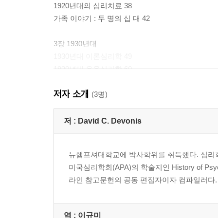
1920년대의 심리치료 38
가족 이야기 : 두 명의 십 대 42
3장 1930년대
1930년대 이론심리학 49
1930년대 응용심리학 60
1930년대 심리치료 66
저자 소개
가족 이야기 : 역경에의 적응 71
(3명)
4장 1940년대
저 :
David C. Devonis
심리학 연합의 결성 81
가족 이야기 : 전쟁과 평화 98
뉴햄프셔대학교에 박사학위를 취득했다. 심리학
미국심리학회(APA)의 학술지인 History of Psychol
5장 1950년대
라인 참고문헌의 공동 편집자이자 컴파일러다.
심리학 연합의 첫 10년 105
가족 이야기 : 제트기 시대 패턴 유지하기 127
역 :
이규미