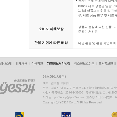
전자상거래 등에서의 소비자
eBook 세트 상품은 일괄 
1개의 상품으로 취급 및 판매
우, 세트 상품 전부 및 세트
상품의 불량에 의한 반품, 교
소비자 피해보상
준하여 처리됨
환불 지연에 따른 배상
대금 환불 및 환불 지연에 
회사소개
인재채용
이용약관
개인정보처리방침
청소년보호정책
도서홍보안내
대표 : 김석환, 최세라
주소 : 서울시 영등포구 은행로 11, 5층~6층(여의도동,일신
사업자등록번호 : 229-81-37000 통신판매업신고 : 제 200
이메일 : yes24help@yes24.com 호스팅 서비스사업자 :
Copyright ⓒ YES24 Corp. All Rights Reserved.