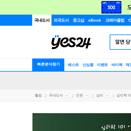
국내도서
외국도서
중고샵
eBook
크레마클럽
C
빠른분야찾기
베스트
신상품
이벤트
바이백
매
웰컴
국내도서
인문
심리
심리학 