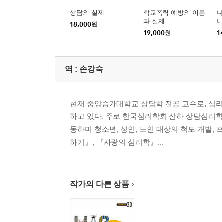
● 부록 1 : 등장 인물에 관한 추가 설명 307
상담의 실제
학교폭력 예방의 이론
과 실제
18,000
원
● 부록 2 : 추가 독서를 위한 제안 315
19,000
원
1
참고문헌 317
찾아보기 333
역 :
손강숙
현재 중앙승가대학교 상담학 전공 교수로, 심리
하고 있다. 주로 한국심리학회 산하 상담심리학
동하며 청소년, 성인, 노인 대상의 척도 개발,
하기』, 『사랑의 심리학』...
작가의 다른 상품