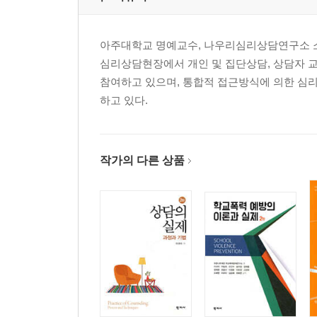
6장 1960년대
1960년대의 심리학 연합 131
가족 이야기 : 격변의 시기 155
아주대학교 명예교수, 나우리심리상담연구소 
심리상담현장에서 개인 및 집단상담, 상담자 교
7장 1970년대
참여하고 있으며, 통합적 접근방식에 의한 심
1970년대의 심리학 연합 161
하고 있다.
1970년대 가족 이야기 : 끝, 중간, 그리고 시작 186
8장 1980년대
작가의 다른 상품
1980년대 : 포괄적 연합체 195
가족 이야기 : 자기 발견 215
9장 1990년대
1990년대와 그 이후의 심리학 연합 : 분열되었는가
또는 회복되었는가? 225
가족 이야기 : 다섯 번째 세대 255
● 에필로그 261