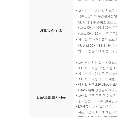
고객의 단순변심 및 착오구
직수입양서/직수입일서중 일
단, 아래의 주문/취소 조건인
오늘 00시 ~ 06시 30분 
반품/교환 비용
오늘 06시 30분 이후 주문
직수입 음반/영상물/기프트 
단, 당일 00시~13시 사이
박스 포장은 택배 배송이 가
소비자의 책임 있는 사유로 
소비자의 사용, 포장 개봉에 
복제가 가능한 상품 등의 포장을 
소비자의 요청에 따라 개별
디지털 컨텐츠인 eBook, 
eBook 대여 상품은 대여 기
모바일 쿠폰 등록 후 취소/환
반품/교환 불가사유
중고상품이 구매확정(자동 
LP상품의 재생 불량 원인이 기
시간의 경과에 의해 재판매가