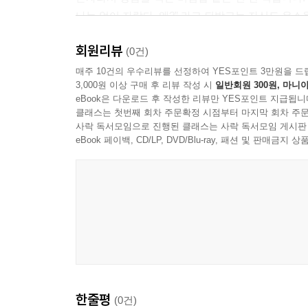
나는 없이 자랐다. 왜?” 라고 되받고는 자신도 우
회원리뷰
예화 3
(0건)
인천에서 대간첩작전 훈련을 참관한 다음 저녁 때 
매주 10건의 우수리뷰를 선정하여 YES포인트 3만원을 드
3,000원 이상 구매 후 리뷰 작성 시
일반회원 300원, 마니아
한데 박정희의 유일한 18번으로 알려진 [황성옛터
eBook은 다운로드 후 작성한 리뷰만 YES포인트 지급됩니
하시면 우리가 따라 부를 테니까 염려 마십시오!’ 
클래스는 첫번째 회차 주문확정 시점부터 마지막 회차 주문
알아?” 하더니 벌떡 일어나 고복수의 [짝사랑]을 
사락 독서모임으로 진행된 클래스는 사락 독서모임 게시판
익혀두고 있었던 것이다.
eBook 페이백, CD/LP, DVD/Blu-ray, 패션 및 판매금
한줄평
(0건)