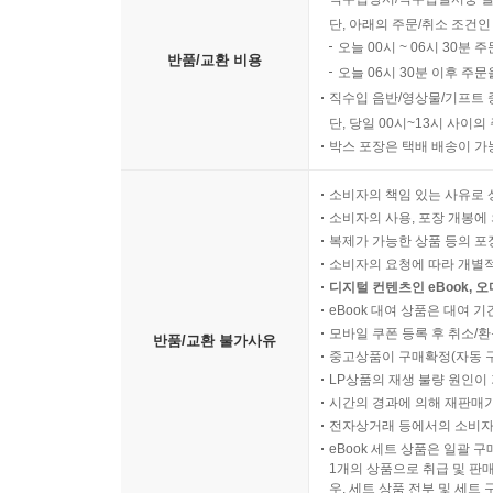
단, 아래의 주문/취소 조건인
오늘 00시 ~ 06시 30분 
반품/교환 비용
오늘 06시 30분 이후 주문
직수입 음반/영상물/기프트 
단, 당일 00시~13시 사이
박스 포장은 택배 배송이 가
소비자의 책임 있는 사유로 
소비자의 사용, 포장 개봉에 
복제가 가능한 상품 등의 포장을 
소비자의 요청에 따라 개별
디지털 컨텐츠인 eBook, 
eBook 대여 상품은 대여 기
모바일 쿠폰 등록 후 취소/환
반품/교환 불가사유
중고상품이 구매확정(자동 
LP상품의 재생 불량 원인이 기
시간의 경과에 의해 재판매가
전자상거래 등에서의 소비자
eBook 세트 상품은 일괄 
1개의 상품으로 취급 및 판매
우, 세트 상품 전부 및 세트