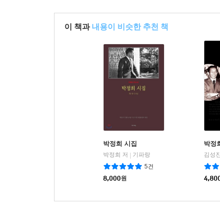
이 책과
내용이 비슷한 추천 책
박정희 시집
박정희
박정희 저
기파랑
김성진
|
5건
8,000
원
4,80