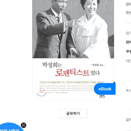
정
첫
정
판
쿠
Y
추
공유하기
결