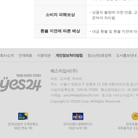
상품의 불량에 의한 반품, 교
소비자 피해보상
준하여 처리됨
환불 지연에 따른 배상
대금 환불 및 환불 지연에 
회사소개
인재채용
이용약관
개인정보처리방침
청소년보호정책
도서홍보안내
대표 : 김석환, 최세라
주소 : 서울시 영등포구 은행로 11, 5층~6층(여의도동,일신
사업자등록번호 : 229-81-37000 통신판매업신고 : 제 200
이메일 : yes24help@yes24.com 호스팅 서비스사업자 :
Copyright ⓒ YES24 Corp. All Rights Reserved.