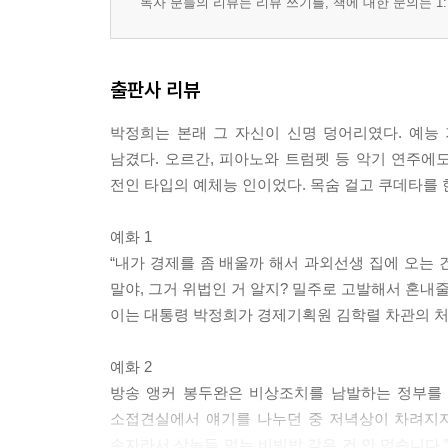
독자 분들의 리뷰는 리뷰 쓰기를, 책에 대한 문의는 1:
출판사 리뷰
박정희는 본래 그 자신이 신명 덩어리였다. 예능
남겼다. 오르간, 피아노와 트럼펫 등 악기 연주에도 
전인 타입의 예체능 인이었다. 목숨 걸고 쿠데타를 
예화 1
“내가 경제를 좀 배울까 해서 과외선생 집에 오는 
말야, 그거 위법인 거 알지? 밀주로 고발해서 혼내줄 
이는 대통령 박정희가 경제기획원 김학렬 차관의 처
예화 2
방송 앵커 봉두완은 비상조치를 남발하는 정부를 
소접견실에서 얘기를 나누던 중 저녁상이 차려지자
손자라서 상놈들 먹는 비빔밥 같은 건 안 먹습니다.