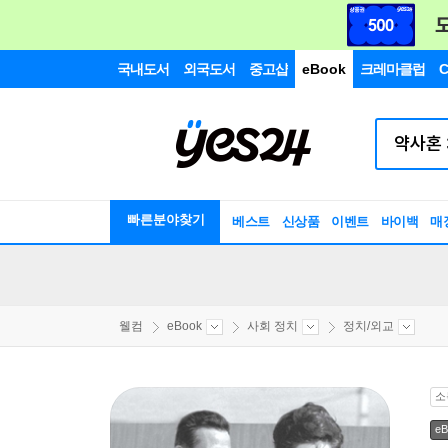
국내도서
외국도서
중고샵
eBook
크레마클럽
C
빠른분야찾기
베스트
신상품
이벤트
바이백
매
웰컴
eBook
사회 정치
정치/외교
소
eB