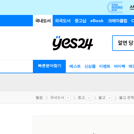
국내도서
외국도서
중고샵
eBook
크레마클럽
C
빠른분야찾기
베스트
신상품
이벤트
바이백
매
웰컴
국내도서
종교
불교
불교 문학