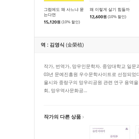
그럼에도 왜 사느냐 묻
왜 이렇게 살기 힘들까
는다면
12,600
원
(10% 할인)
15,120
원
(10% 할인)
역 :
김영식
(金榮植)
작가, 번역가, 망우인문학자. 중앙대학교 일문과
03년 문예진흥원 우수문학사이트로 선정되었다. 산
울시와 중랑구의 망우리공원 관련 연구 용역을
회, 망우역사문화공...
작가의 다른 상품