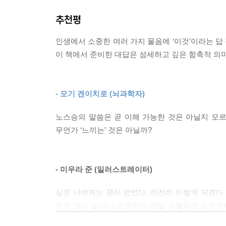
너는 ‘나’를 안 것이다.”
“그렇지 않아. 너는 알고 있다.”
_p.105~106
추천평
사람들의 고뇌에 깊이 다가가 생명에 용기를 불어넣
--- 본문 중에서
인생에서 소중한 여러 가지 물음에 ‘이것’이라는 답
본문에서 노스승은 소년을 ‘어린 벗’이라고 부른다.
이 책에서 준비한 대답은 섬세하고 깊은 함축적 의
현재의 저자, 소년은 과거의 저자이기도 하다. 소년
과거 자신이 가졌던 의문과 같은 것으로 고뇌하는 소
담겨 있다. 덕분에 소년은 오랫동안 헤매오고, 
- 모기 겐이치로 (뇌과학자)
상태라는 감각을 알기 어렵다. 지위나 행복 같은 
이해하기 힘든 것일지도 모른다. 하지만 ‘그렇게 믿어
노스승의 말씀은 곧 이해 가능한 것은 아닐지 모르겠
것이 아닐까? 이 책은 얇지만 마음에 새길만한 압축
무언가 ‘느끼는’ 것은 아닐까?
허무감과 피로를 느끼는 독자들, 자기 앞에 놓인
지혜를 얻고 싶다면, 결국 자신이 스스로 생각하고
하는 결말에 저자가 삶을 대하는 사랑과 자비를 느낄
- 미우라 준 (일러스트레이터)
실은 나에게는 꿈이 없었다. 여전히 이렇게 되겠다,
작은 것이 얼마나 소중한지 매일 강렬하게 느끼면서
찾기보다 죽지 않을 궁리를 해라.” 그렇다. 가장 좋