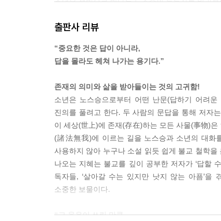
소년은 잿빛으로 빛나는 노스승의 눈동자를 바라보
“벗이여. ‘진짜’라고 이름 붙은 것은 결코 찾을 수 
출판사 리뷰
순간에 ‘거짓’이 되고 다시 불안이 찾아온다. 만약 
단 결정한 약속에 불과하다.”
“중요한 것은 답이 아니라,
노스승의 낮은 목소리는 조금 강해졌다.
_p.41
답을 몰라도 헤쳐 나가는 용기다.”
누구라도 옛날을 떠올릴 때 그렇게 되듯, 노스승은 
존재의 의미와 삶을 받아들이는 것의 고귀함!
“이해하려고 생각하는 것이 오만의 벌을 받게 되는 
소년은 노스승으로부터 어떤 난문(답하기 어려운 
“스승님은 지금이라도 신을 믿고 싶으신가요?”
진의를 풀려고 한다. 두 사람의 문답을 통해 저자는 
“그것은 꿈이고, 동경이다. 그러나 나는 계속 찾아야 
이 세상(世上)에 존재(存在)하는 모든 사물(事物)
“지금도요?”
(諸法無我)에 이르는 길을 노스승과 소년의 대화를
“그때부터 지금까지. 그리고 앞으로도.”
사용하지 않아 누구나 소설 읽듯 쉽게 불교 철학을 
두 사람은 잠시 말을 하지 않았다.
_p.70
나오는 지혜는 불교를 깊이 공부한 저자가 ‘답할 수
독자들, ‘살아갈 수는 있지만 낫지 않는 아픔’
“‘나’는 아니다. 마시는 자가 누구이건 그는 그릇이 아
소중한 보물이다.
내가 아니다.’ 도인은 그렇게 말했다.”
소년의 눈동자는 흐려졌다.
“그 웃음이 쓰린 만큼,
“스승님, 저는 그걸 모르겠습니다.”