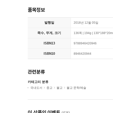
품목정보
발행일
2018년 12월 05일
쪽수, 무게, 크기
136쪽 | 194g | 130*188*20
ISBN13
9788946420946
ISBN10
8946420944
관련분류
카테고리 분류
국내도서
종교
불교
불교 문학/예술
이 상품의 이벤트
(4개)