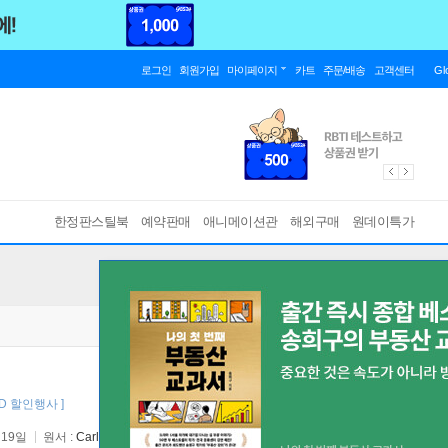
로그인
회원가입
마이페이지
카트
주문/배송
고객센터
Gl
한정판스틸북
예약판매
애니메이션관
해외구매
원데이특가
D 할인행사 ]
 19일
원서 :
Carlito's Way