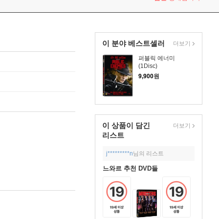
이 분야 베스트셀러
더보기
퍼블릭 에너미
(1Disc)
9,900
원
이 상품이 담긴
더보기
리스트
j*********n
님의 리스트
느와르 추천 DVD들