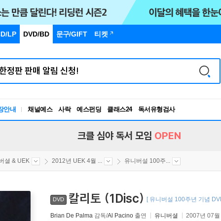
D/LP
DVD/BD
문구
/GIFT
티켓
장안내
채널예스
사락
예스펀딩
클래스24
독서유형검사
RBTI Lab
독서유형검사
크클 심야 독서 모임
OPEN
셜 & UEK
2012년 UEK 4월 ...
유니버설 100주...
칼리토 (1Disc)
[ 유니버설 100주년 기념 DV
DVD
Brian De Palma
감독/
Al Pacino
출연
유니버셜
2007년 07월