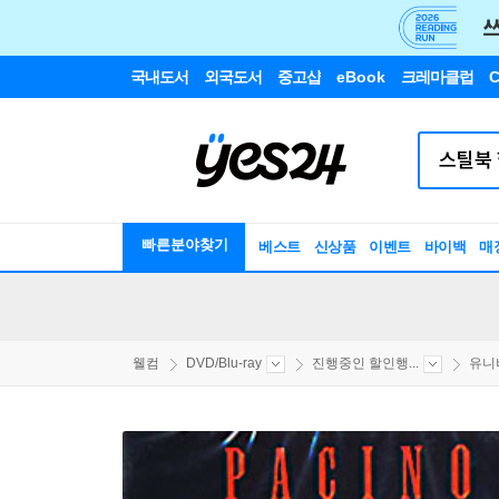
국내도서
외국도서
중고샵
eBook
크레마클럽
C
빠른분야찾기
베스트
신상품
이벤트
바이백
매
웰컴
DVD/Blu-ray
진행중인 할인행...
유니버