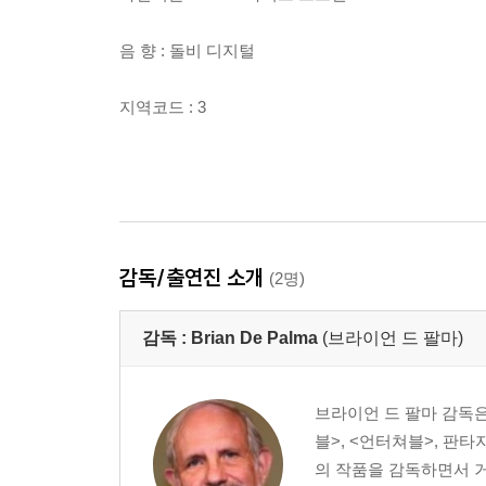
음 향 : 돌비 디지털
지역코드 : 3
감독/출연진 소개
(2명)
감독 :
Brian De Palma
(브라이언 드 팔마)
브라이언 드 팔마 감독은
블>, <언터쳐블>, 판타
의 작품을 감독하면서 