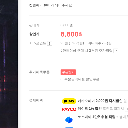
첫번째 리뷰어가 되어주세요.
판매가
8,800원
8,800
원
할인가
YES포인트
90원 (1% 적립) + 마니아추가적립
5만원이상 구매 시 2천원 추가적립
추가혜택쿠폰
쿠폰받기
주문금액대별 할인쿠폰
결제혜택
카카오페이
2,000원 즉시할인
일
페이코
1% 할인
포인트 결제시
토스페이
1만P 추첨 적립
+ 생애