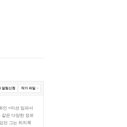
 알림신청
작가 파일
영화인 <미션 임파서
와 같은 다양한 장르
있던 그는 히치콕