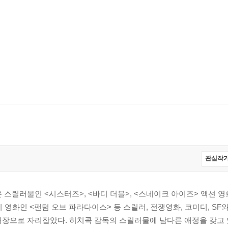
관심작가
 스릴러물인 <시스터즈>, <바디 더블>, <스네이크 아이즈> 액션 
지 영화인 <팬텀 오브 파라다이스> 등 스릴러, 전쟁영화, 코미디, SF
거장으로 자리잡았다. 히치콕 감독의 스릴러물에 남다른 애정을 갖고 