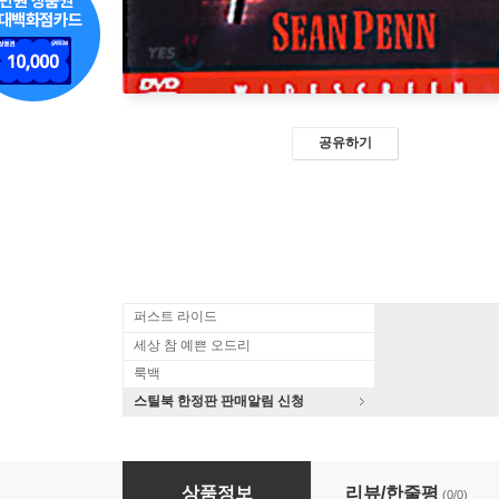
공유하기
퍼스트 라이드
세상 참 예쁜 오드리
룩백
스틸북 한정판 판매알림 신청
칼리토 (1Disc)
상품정보
리뷰/한줄평
(0/0)