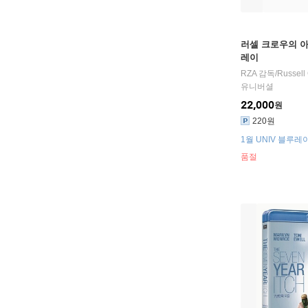
러셀 크로우의 아
레이
RZA
감독/
Russell
유니버셜
22,000
원
220원
1월 UNIV 블루
품절