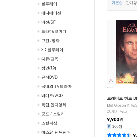
기본순
판매량
블루레이
애니메이션
액션/SF
드라마/코미디
고전 /명화
3D 블루레이
다큐/교육
성인(19)
뮤직DVD
국내외 TV드라마
비디오/VCD
브레이브 하트 DE 
독립,인디영화
Mel Gibson
감독/
20세기 폭스
공포 / 스릴러
9,900
원
스틸북샵
100원
예스24 단독판매
9