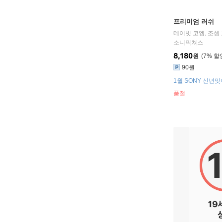
프리미엄 러쉬
데이빗 코엡
,
조셉
소니픽쳐스
8,180
원
7
%
90원
1월 SONY 신년맞
품절