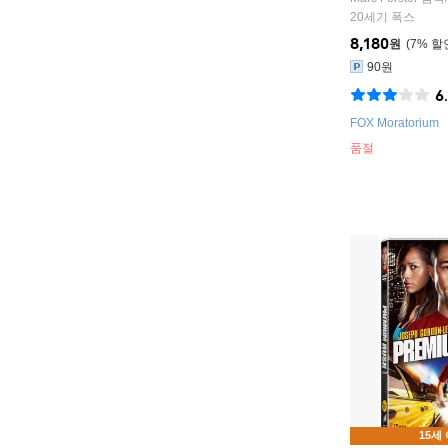
20세기 폭스
8,180
원
7
%
90원
6
FOX Moratorium
품절
15세