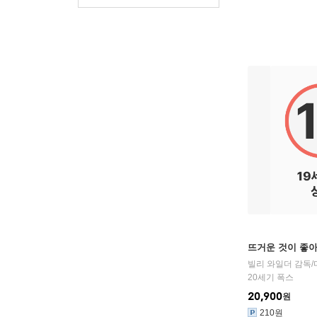
뜨거운 것이 좋아
빌리 와일더
감독/
20세기 폭스
20,900
원
210원