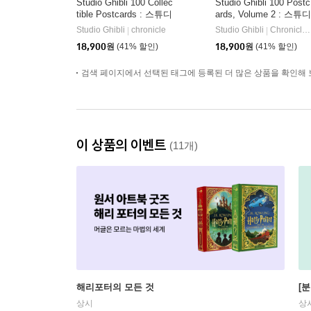
Studio Ghibli 100 Collec
Studio Ghibli 100 Postc
tible Postcards : 스튜디
ards, Volume 2 : 스튜디
오 지브리 엽서 100장
오 지브리 엽서 100장
Studio Ghibli
chronicle
Studio Ghibli
Chronicle Books
|
|
세트 (소장용 포스트 카
세트 2탄 (소장용 포스
18,900
원
(41% 할인)
18,900
원
(41% 할인)
드 박스 세트)
카드 박스 세트)
검색 페이지에서 선택된 태그에 등록된 더 많은 상품을 확인해 
이 상품의 이벤트
(11개)
해리포터의 모든 것
[
상시
상