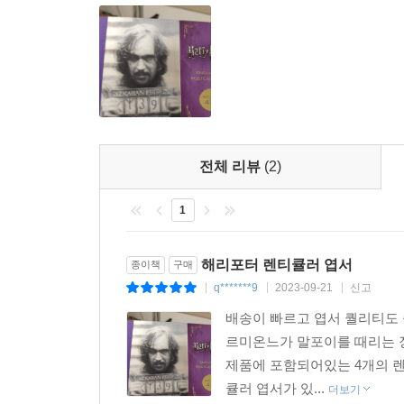
전체 리뷰
(2)
1
해리포터 렌티큘러 엽서
종이책
구매
q*******9
2023-09-21
신고
|
|
|
배송이 빠르고 엽서 퀄리티도 
르미온느가 말포이를 때리는 장
제품에 포함되어있는 4개의 
큘러 엽서가 있...
더보기