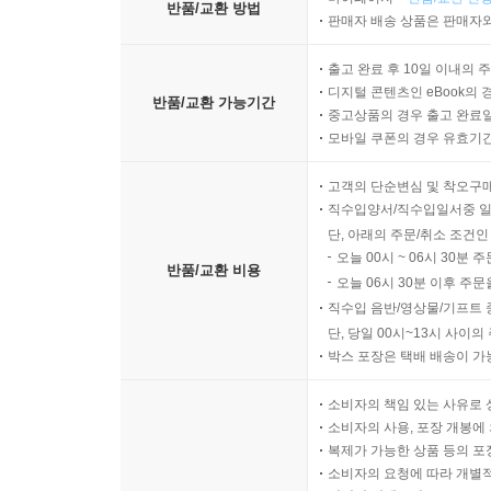
반품/교환 방법
판매자 배송 상품은 판매자와
출고 완료 후 10일 이내의 
디지털 콘텐츠인 eBook의 
반품/교환 가능기간
중고상품의 경우 출고 완료일
모바일 쿠폰의 경우 유효기간(
고객의 단순변심 및 착오구
직수입양서/직수입일서중 일
단, 아래의 주문/취소 조건인
오늘 00시 ~ 06시 30분 
반품/교환 비용
오늘 06시 30분 이후 주문
직수입 음반/영상물/기프트 
단, 당일 00시~13시 사이
박스 포장은 택배 배송이 가
소비자의 책임 있는 사유로 
소비자의 사용, 포장 개봉에 
복제가 가능한 상품 등의 포장을 
소비자의 요청에 따라 개별