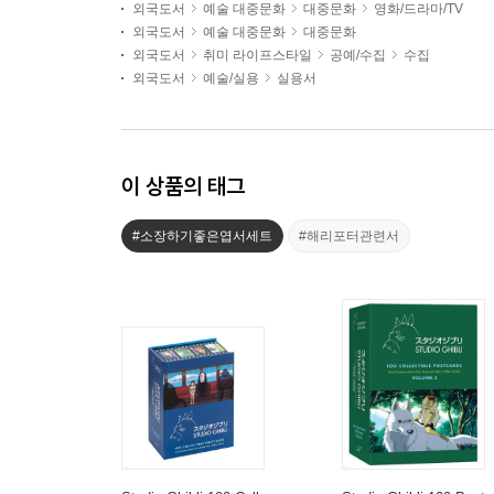
외국도서
예술 대중문화
대중문화
영화/드라마/TV
외국도서
예술 대중문화
대중문화
외국도서
취미 라이프스타일
공예/수집
수집
외국도서
예술/실용
실용서
이 상품의 태그
#소장하기좋은엽서세트
#해리포터관련서