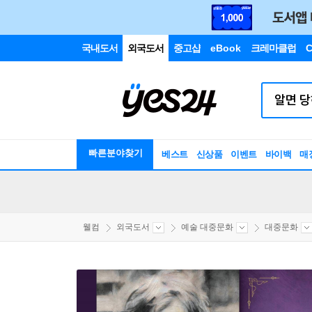
국내도서
외국도서
중고샵
eBook
크레마클럽
C
빠른분야찾기
베스트
신상품
이벤트
바이백
매
웰컴
외국도서
예술 대중문화
대중문화