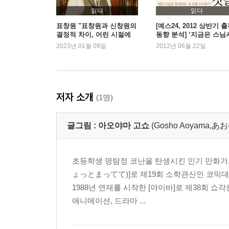
읽다
읽다
표창원 "표창원과 신창원의
[예스24, 2012 상반기 
결정적 차이, 어린 시절에
동향 분석] ‘지금은 스님
있었죠"
대’ 100위내 스님 저서가
2023년 01월 09일
2012년 06월 22일
권, 왜 인기일까?
저자 소개
(1명)
글그림 :
아오야마 고쇼
(Gosho Aoyama
초등학생 명탐정 코난을 탄생시킨 인기 만화가.
ょっとまってて)]로 제19회 소학관신인 코믹
1988년 연재를 시작한 [야이바]로 제38회 
애니메이션, 드라마 ...