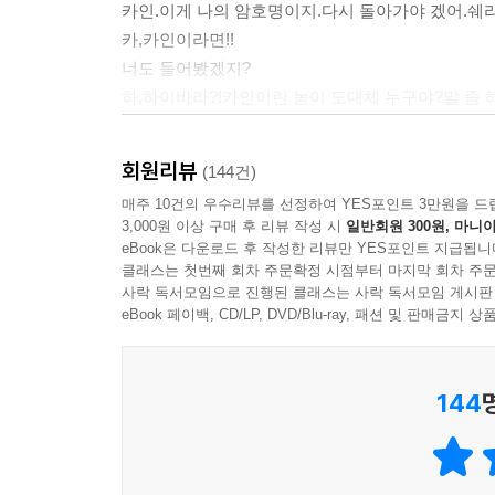
카인.이게 나의 암호명이지.다시 돌아가야 겠어.쉐리....
카,카인이라면!!
너도 들어봤겠지?
하,하이바라?!카인이란 놈이 도대체 누구야?말 좀 해
카,카인은...네가 먹은 약(갑자기 이름이....)을 
그래,쉐리.너도 분명히 그 약을 먹은거지?네가 만들
회원리뷰
(144건)
어차피 네가 완성시켰을테지?
매주 10건의 우수리뷰를 선정하여 YES포인트 3만원을 드
당연하지.이미..그 해독제도 완성이 되어있어.아니,
3,000원 이상 구매 후 리뷰 작성 시
일반회원 300원, 마니아
꼬마에게두 말야....이름이...신이치랬나?우리 두
eBook은 다운로드 후 작성한 리뷰만 YES포인트 지급됩니
말도 안돼!!난 다시 돌아가지 않아!!
클래스는 첫번째 회차 주문확정 시점부터 마지막 회차 주문
사락 독서모임으로 진행된 클래스는 사락 독서모임 게시판
그래?(이상한 웃음을 짓는다.)
eBook 페이백, CD/LP, DVD/Blu-ray, 패션 및 판매금
서,설마,란한테 또 무슨짓을 한건!!
아~~아~~.아니야.그건 아니라구.우리가 똑같은 방법
...........
144
그런데,무슨일이지?저 애는 데려가도..난 어쩔거야
--- p.92-101