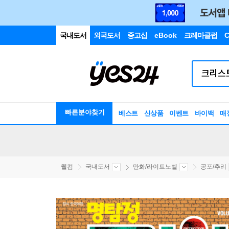
국내도서
외국도서
중고샵
eBook
크레마클럽
C
빠른분야찾기
베스트
신상품
이벤트
바이백
매
웰컴
국내도서
만화/라이트노벨
공포/추리