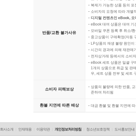
복제가 가능한 상품 등의 포장을 
소비자의 요청에 따라 개별
디지털 컨텐츠인 eBook, 
eBook 대여 상품은 대여 기
모바일 쿠폰 등록 후 취소/환
반품/교환 불가사유
중고상품이 구매확정(자동 
LP상품의 재생 불량 원인이 기
시간의 경과에 의해 재판매가
전자상거래 등에서의 소비자
eBook 세트 상품은 일괄 
1개의 상품으로 취급 및 판매
우, 세트 상품 전부 및 세트
상품의 불량에 의한 반품, 교
소비자 피해보상
준하여 처리됨
환불 지연에 따른 배상
대금 환불 및 환불 지연에 
회사소개
인재채용
이용약관
개인정보처리방침
청소년보호정책
도서홍보안내