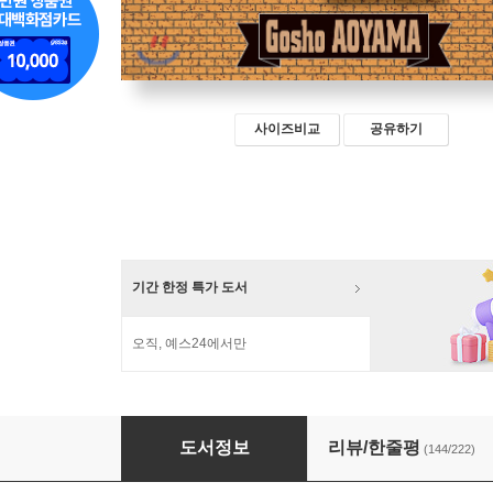
사이즈비교
공유하기
기간 한정 특가 도서
오직, 예스24에서만
명탐정 코난 1
도서정보
리뷰/한줄평
(144/222)