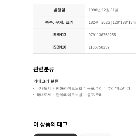
발행일
1996년 12월 31일
쪽수, 무게, 크기
182쪽 | 202g | 128*188*13
ISBN13
9791136758255
ISBN10
1136758259
관련분류
카테고리 분류
국내도서
만화/라이트노벨
공포/추리
추리/미스터리
국내도서
만화/라이트노벨
공포/추리
이 상품의 태그