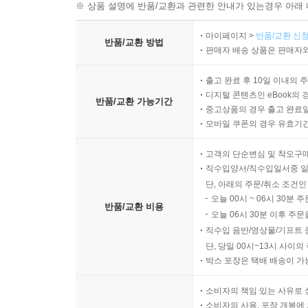
※ 상품 설명에 반품/교환과 관련한 안내가 있는경우 아래 
마이페이지 >
반품/교환 신청
반품/교환 방법
판매자 배송 상품은 판매자와
출고 완료 후 10일 이내의 
디지털 콘텐츠인 eBook의 
반품/교환 가능기간
중고상품의 경우 출고 완료일
모바일 쿠폰의 경우 유효기간(
고객의 단순변심 및 착오구
직수입양서/직수입일서중 일
단, 아래의 주문/취소 조건인
오늘 00시 ~ 06시 30분 
반품/교환 비용
오늘 06시 30분 이후 주문
직수입 음반/영상물/기프트 
단, 당일 00시~13시 사이
박스 포장은 택배 배송이 가
소비자의 책임 있는 사유로 
소비자의 사용, 포장 개봉에 