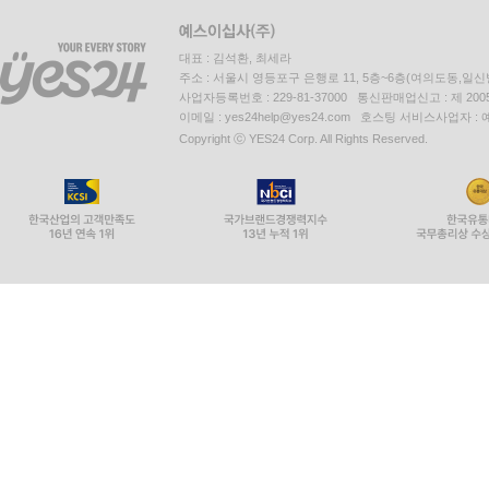
대표 : 김석환, 최세라
주소 : 서울시 영등포구 은행로 11, 5층~6층(여의도동,일신
사업자등록번호 : 229-81-37000 통신판매업신고 : 제 200
이메일 : yes24help@yes24.com 호스팅 서비스사업자 :
Copyright ⓒ YES24 Corp. All Rights Reserved.