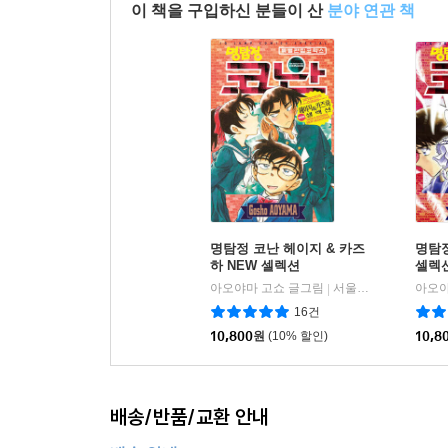
이 책을 구입하신 분들이 산
분야 연관 책
명탐정 코난 헤이지 & 카즈
명탐
하 NEW 셀렉션
셀렉
아오야마 고쇼 글그림
서울미디어코믹스(서울문화사)
|
16건
10,800
원
(10% 할인)
10,8
배송/반품/교환 안내