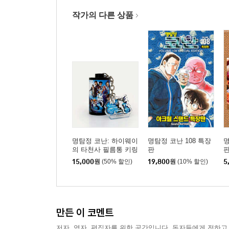
작가의 다른 상품
명탐정 코난: 하이웨이
명탐정 코난 108 특장
명
의 타천사 필름통 키링
판
15,000
원
(50% 할인)
19,800
원
(10% 할인)
5
만든 이 코멘트
저자, 역자, 편집자를 위한 공간입니다. 독자들에게 전하고