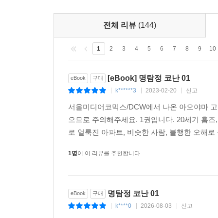
전체 리뷰
(144)
1
2
3
4
5
6
7
8
9
10
[eBook] 명탐정 코난 01
eBook
구매
k******3
2023-02-20
신고
|
|
|
서울미디어코믹스/DCW에서 나온 아오야마 고쇼 
으므로 주의해주세요. 1권입니다. 20세기 홈즈,
로 얼룩진 아파트, 비슷한 사람, 불행한 오해로
1명
이 이 리뷰를 추천합니다.
명탐정 코난 01
eBook
구매
k****0
2026-08-03
신고
|
|
|