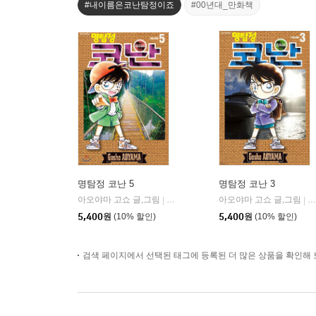
#내이름은코난탐정이죠
#00년대_만화책
명탐정 코난 5
명탐정 코난 3
아오야마 고쇼 글,그림
서울미디어코믹스(서울문화사)
아오야마 고쇼 글,그림
서
|
|
5,400
원
(10% 할인)
5,400
원
(10% 할인)
검색 페이지에서 선택된 태그에 등록된 더 많은 상품을 확인해 