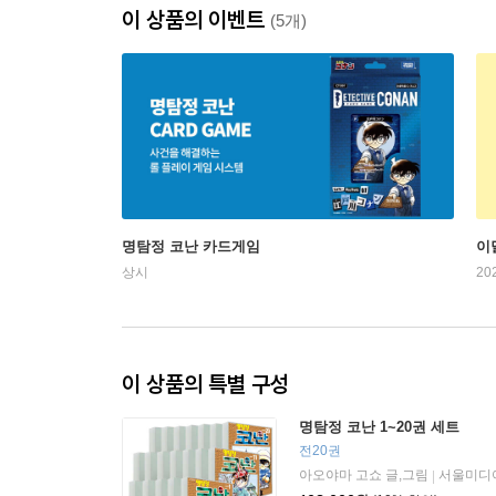
이 상품의 이벤트
(5개)
명탐정 코난 카드게임
이
상시
20
이 상품의 특별 구성
명탐정 코난 1~20권 세트
전20권
아오야마 고쇼 글,그림
서울미디어
|