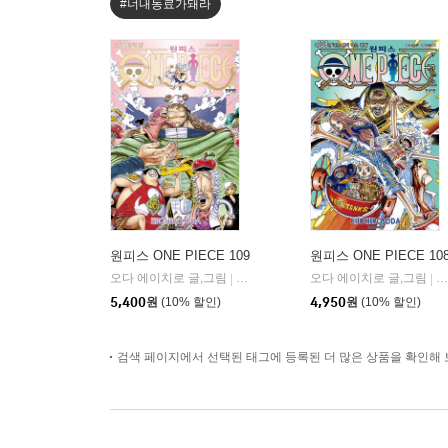
#너내동료가돼라
원피스 ONE PIECE 109
원피스 ONE PIECE 10
오다 에이치로 글,그림
대원
오다 에이치로 글,그림
대
|
|
5,400
원
(10% 할인)
4,950
원
(10% 할인)
검색 페이지에서 선택된 태그에 등록된 더 많은 상품을 확인해 