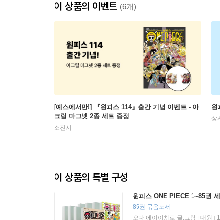
이 상품의 이벤트
(6개)
[예스에서만!] 『원피스 114』출간 기념 이벤트 - 아
원피
크릴 마그넷 2종 세트 증정
상
소진시
이 상품의 특별 구성
원피스 ONE PIECE 1~85권 
85권 묶음도서
오다 에이이치로 글,그림
대원
|
|