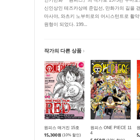
신인상인 테즈카상에 준입선, 만화가의 길을 
마사야, 와츠키 노부히로의 어시스턴트로 활약했
원형이 되었다. 199...
작가의 다른 상품
원피스 매거진 15호
원피스 ONE PIECE 11
원
4
15,300
원
(10% 할인)
5