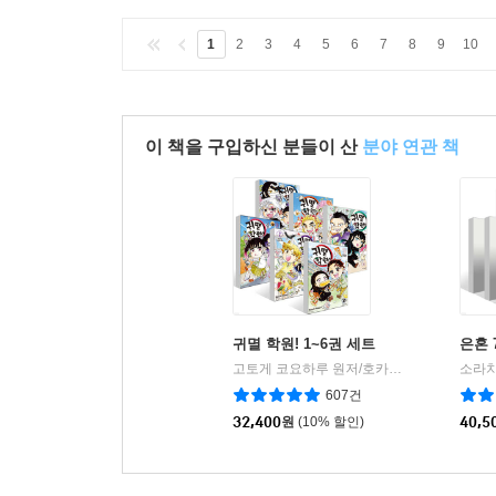
1
2
3
4
5
6
7
8
9
10
이 책을 구입하신 분들이 산
분야 연관 책
귀멸 학원! 1~6권 세트
은혼 
고토게 코요하루 원저/호카미 나츠키 글그림
소라치
|
607건
32,400
원
(10% 할인)
40,5