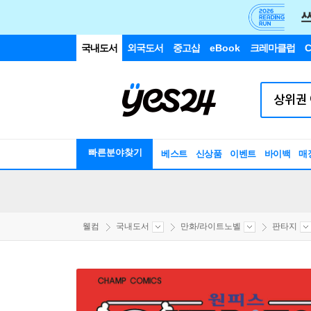
국내도서
외국도서
중고샵
eBook
크레마클럽
C
빠른분야찾기
베스트
신상품
이벤트
바이백
매
웰컴
국내도서
만화/라이트노벨
판타지