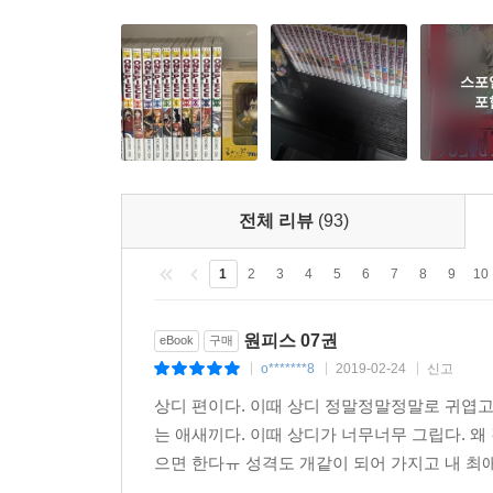
스포
포
전체 리뷰
(93)
1
2
3
4
5
6
7
8
9
10
원피스 07권
eBook
구매
o*******8
2019-02-24
신고
|
|
|
상디 편이다. 이때 상디 정말정말정말로 귀엽고
는 애새끼다. 이때 상디가 너무너무 그립다. 왜 
으면 한다ㅠ 성격도 개같이 되어 가지고 내 최애는