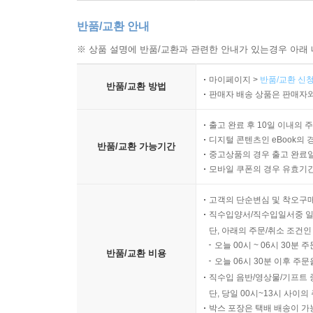
반품/교환 안내
※ 상품 설명에 반품/교환과 관련한 안내가 있는경우 아래 
마이페이지 >
반품/교환 신청
반품/교환 방법
판매자 배송 상품은 판매자와
출고 완료 후 10일 이내의 
디지털 콘텐츠인 eBook의 
반품/교환 가능기간
중고상품의 경우 출고 완료일
모바일 쿠폰의 경우 유효기간(
고객의 단순변심 및 착오구
직수입양서/직수입일서중 일
단, 아래의 주문/취소 조건인
오늘 00시 ~ 06시 30분 
반품/교환 비용
오늘 06시 30분 이후 주문
직수입 음반/영상물/기프트 
단, 당일 00시~13시 사이
박스 포장은 택배 배송이 가