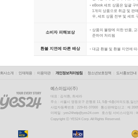
eBook 세트 상품은 일괄 
1개의 상품으로 취급 및 판매
우, 세트 상품 전부 및 세트
상품의 불량에 의한 반품, 교
소비자 피해보상
준하여 처리됨
환불 지연에 따른 배상
대금 환불 및 환불 지연에 
회사소개
인재채용
이용약관
개인정보처리방침
청소년보호정책
도서홍보안내
대표 : 김석환, 최세라
주소 : 서울시 영등포구 은행로 11, 5층~6층(여의도동,일신
사업자등록번호 : 229-81-37000 통신판매업신고 : 제 200
이메일 : yes24help@yes24.com 호스팅 서비스사업자 :
Copyright ⓒ YES24 Corp. All Rights Reserved.