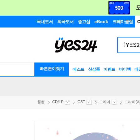
국내도서
외국도서
중고샵
eBook
크레마클럽
C
빠른분야찾기
베스트
신상품
이벤트
바이백
매
웰컴
CD/LP
OST
드라마
드라마(라