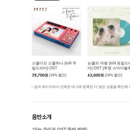
스물다섯 스물하나 (tvN 주
눈물의 여왕 (tvN 토일드
말드라마) OST
마) OST [투명 스카이블
컬러 LP]
29,700
원
(19% 할인)
62,000
원
(19% 할인)
검색 페이지에서 선택된 태그에 등록된 더 많은 상품을 확인해 
음반소개
'아는 와이프 OST'음반 발매!