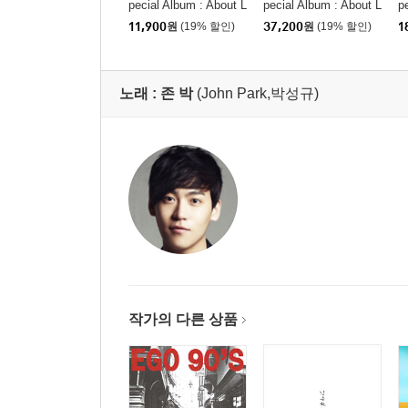
pecial Album : About L
pecial Album : About L
p
ove [FaNCy Ver.]
ove [2종 SET]
o
11,900
원
(19% 할인)
37,200
원
(19% 할인)
1
노래 :
존 박
(John Park,박성규)
작가의 다른 상품