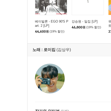
베이빌론 - EGO 90'S P
강승원 - 일집 [LP]
유
art. 2 [LP]
토
46,800
원
(19% 할인)
44,600
원
(19% 할인)
2
노래 :
로이킴
(김상우)