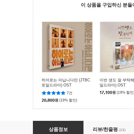
이 상품을 구입하신 분
히어로는 아닙니다만 (JTBC
이번 생도 잘 부탁해 
토일드라마) OST
일드라마) OST
17,100
원
(19% 할인
7건
20,800
원
(19% 할인)
아는 와이프 (tvN 수목드라마) OST
상품정보
리뷰/한줄평
(1/1)