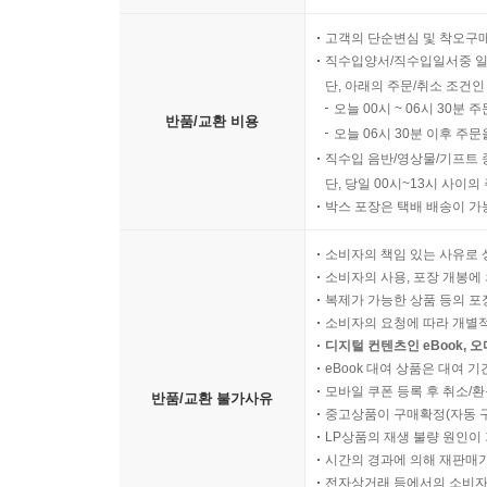
고객의 단순변심 및 착오구
직수입양서/직수입일서중 일
단, 아래의 주문/취소 조건인
오늘 00시 ~ 06시 30분 
반품/교환 비용
오늘 06시 30분 이후 주문
직수입 음반/영상물/기프트 
단, 당일 00시~13시 사이
박스 포장은 택배 배송이 가
소비자의 책임 있는 사유로 
소비자의 사용, 포장 개봉에 
복제가 가능한 상품 등의 포장을 
소비자의 요청에 따라 개별
디지털 컨텐츠인 eBook, 
eBook 대여 상품은 대여 기
모바일 쿠폰 등록 후 취소/환
반품/교환 불가사유
중고상품이 구매확정(자동 
LP상품의 재생 불량 원인이 기
시간의 경과에 의해 재판매가
전자상거래 등에서의 소비자