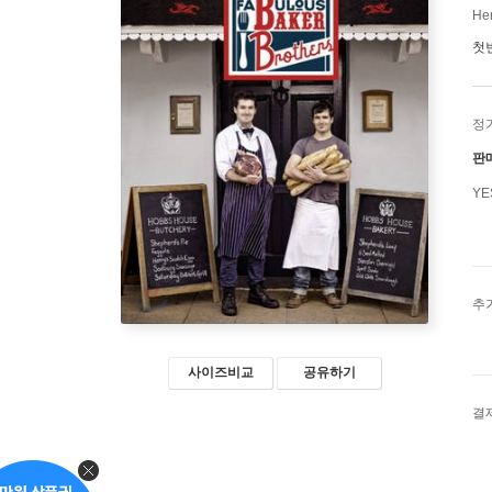
Her
첫
정
판
Y
추
사이즈비교
공유하기
결