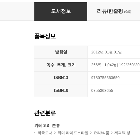
The Fabulous Baker Brothers
도서정보
리뷰/한줄평
(0/0)
품목정보
발행일
2012년 01월 01일
쪽수, 무게, 크기
256쪽 | 1,042g | 192*250*
ISBN13
9780755363650
ISBN10
0755363655
관련분류
카테고리 분류
외국도서
취미 라이프스타일
요리/식품
제과/제빵