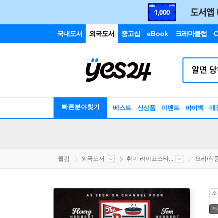
국내도서
외국도서
중고샵
eBook
크레마클럽
C
빠른분야찾기
베스트
신상품
이벤트
바이백
매
웰컴
외국도서
취미 라이프스타...
요리/식
소
직