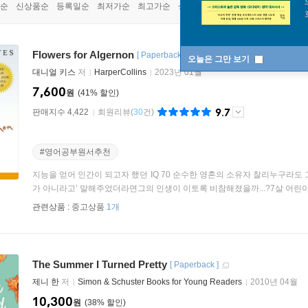
순
신상품순
등록일순
최저가순
최고가순
상품명순
Flowers for Algernon
[
Paperback
International Edition
]
오늘은 그만 보기
대니얼 키스
저
HarperCollins
2023년 01월
7,600
원
41
%
9.7
판매지수 4,422
회원리뷰
(
30
건)
#영어공부원서추천
지능을 얻어 인간이 되고자 했던 IQ 70 순수한 영혼의 소유자 찰리누구라도
가 아니라고’ 말해주었더라면그의 인생이 이토록 비참해졌을까...?7살 어린아이
관련상품 :
중고상품
1개
The Summer I Turned Pretty
[
Paperback
]
제니 한
저
Simon & Schuster Books for Young Readers
2010년 04월
10,300
원
38
%