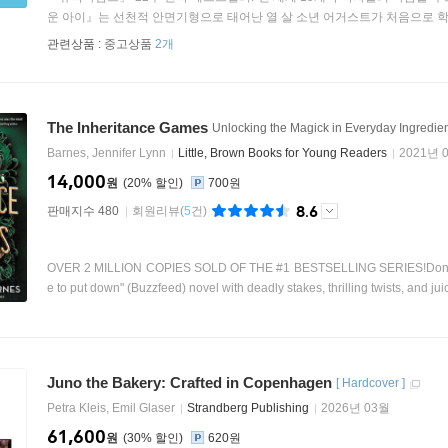
운 아이』는 선천적 안면기형으로 태어난 열 살 소년 어거스트가 처음으로 학교
관련상품 :
중고상품
2개
The Inheritance Games
Unlocking the Magick in Everyday Ingredie
Barnes, Jennifer Lynn
Little, Brown Books for Young Readers
2021년 
14,000
원
20
%
700원
8.6
판매지수 480
회원리뷰
(
5
건)
OVER 2 MILLION COPIES SOLD OF THE #1 BESTSELLING SERIES!Don't mis
e to put down" (Buzzfeed) novel with deadly stakes, thrilling twists, and ju
Juno the Bakery: Crafted in Copenhagen
[
Hardcover
]
Petra Kleis, Emil Glaser
Strandberg Publishing
2026년 03월
61,600
원
30
%
620원