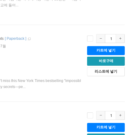
에 들어...
nts
[
Paperback
]
07월
카트에 넣기
바로구매
리스트에 넣기
s this New York Times bestselling "impossibl
icy secrets―pe...
카트에 넣기