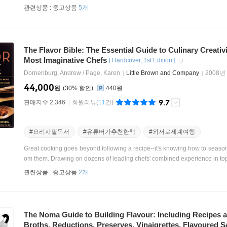
관련상품 :
중고상품
5개
The Flavor Bible: The Essential Guide to Culinary Creati
Most Imaginative Chefs
[
Hardcover
1st Edition
]
Dornenburg, Andrew / Page, Karen
Little Brown and Company
2008년
44,000
원
30
%
440원
9.7
판매지수 2,346
회원리뷰
(
11
건)
#요리사필독서
#유튜버가추천한책
#외서로세계여행
Great cooking goes beyond following a recipe--it's knowing how to season i
om them. Drawing on dozens of leading chefs' combined experience in top 
관련상품 :
중고상품
2개
The Noma Guide to Building Flavour: Including Recipes a
Broths, Reductions, Preserves, Vinaigrettes, Flavoured S