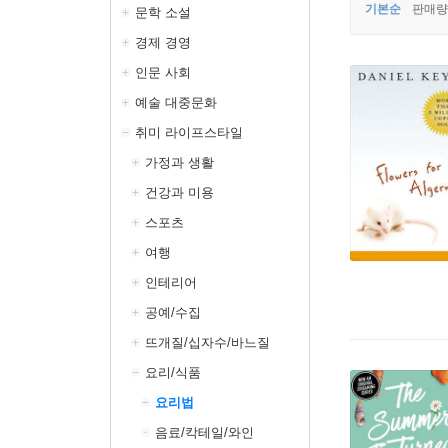
기본순
판매량
문학 소설
경제 경영
인문 사회
예술 대중문화
취미 라이프스타일
가정과 생활
건강과 미용
스포츠
여행
인테리어
공예/수집
뜨개질/십자수/바느질
요리/식품
요리법
음료/칵테일/와인