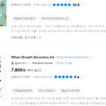
10.0
판매지수 3,816
회원리뷰
(
4
건)
#영화드라마원작
#아마존프라임비디오
뉴욕 타임스 베스트 셀러 『내가 사랑했던 모든 남자들에게』 제니 한 작가 소
작 소설 2022년 여름, 아마존 프라임 비디오 방영 이후 하이틴 로맨스의 정점이
관련상품 :
중고상품
1개
When Breath Becomes Air
[
Mass Market Paperback
]
폴 칼라니티
저
Random House
2019년 01월
7,800
원
40
%
9.6
판매지수 3,507
회원리뷰
(
21
건)
#죽음에관하여
#의사에세이
#빌게이츠추천
[뉴욕타임스] 12주 연속 1위, 아마존 종합 1위전 세계 38개국 판권 수출,
인 뇌 손상 환자들을 치료하며 죽음과 싸우다가 자신도 폐암 말기 판정을 받고 