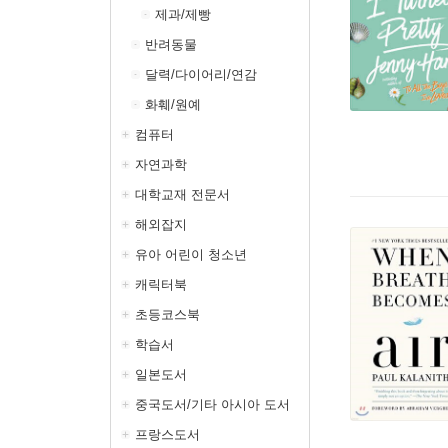
제과/제빵
반려동물
달력/다이어리/연감
화훼/원예
컴퓨터
자연과학
대학교재 전문서
해외잡지
유아 어린이 청소년
캐릭터북
초등코스북
학습서
일본도서
중국도서/기타 아시아 도서
프랑스도서