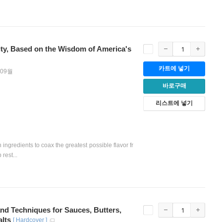
vity, Based on the Wisdom of America's
카트에 넣기
 09월
바로구매
리스트에 넣기
ngredients to coax the greatest possible flavor fr
rest...
nd Techniques for Sauces, Butters,
alts
[
Hardcover
]