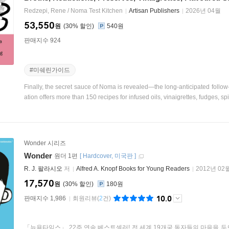
Redzepi, Rene / Noma Test Kitchen
Artisan Publishers
2026년 04월
53,550
원
30
%
540원
판매지수 924
#미쉐린가이드
Finally, the secret sauce of Noma is revealed—the long-anticipated follo
ation offers more than 150 recipes for infused oils, vinaigrettes, fudges, spi.
Wonder 시리즈
Wonder
원더 1편
[
Hardcover
미국판
]
R. J. 팔라시오
저
Alfred A. Knopf Books for Young Readers
2012년 02
17,570
원
30
%
180원
10.0
판매지수 1,986
회원리뷰
(
2
건)
「뉴욕타임스」 22주 연속 베스트셀러! 전 세계 19개국 독자들의 마음을 