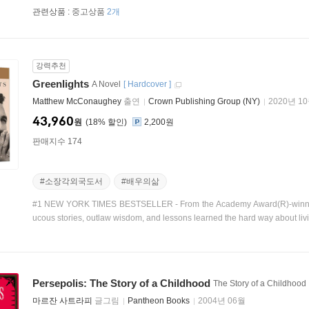
관련상품 :
중고상품
2개
강력추천
Greenlights
A Novel
[
Hardcover
]
Matthew McConaughey
출연
Crown Publishing Group (NY)
2020년 1
43,960
원
18
%
2,200원
판매지수 174
#소장각외국도서
#배우의삶
#1 NEW YORK TIMES BESTSELLER - From the Academy Award(R)-winning a
ucous stories, outlaw wisdom, and lessons learned the hard way about livin
Persepolis: The Story of a Childhood
The Story of a Childhood
마르잔 사트라피
글그림
Pantheon Books
2004년 06월