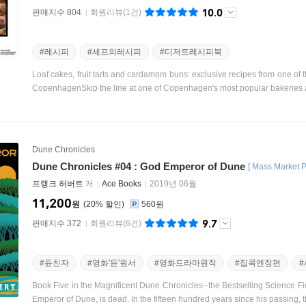
10.0
판매지수 804
회원리뷰
(
1
건)
#레시피
#셰프의레시피
#디저트레시피북
Loaf cakes, fruit tarts and cardamom buns: exclusive recipes from one o
CopenhagenSkip the line at one of Copenhagen's most popular bakeries a
Dune Chronicles
Dune Chronicles #04 : God Emperor of Dune
[
Mass Market 
프랭크 허버트
저
Ace Books
2019년 06월
11,200
원
20
%
560원
9.7
판매지수 372
회원리뷰
(
6
건)
#듄친자
#영화'듄'원서
#영화드라마원작
#집콕엔장편
Book Five in the Magnificent Dune Chronicles--the Bestselling Science Fic
Emperor of Dune, is dead. In the fifteen hundred years since his passing, th