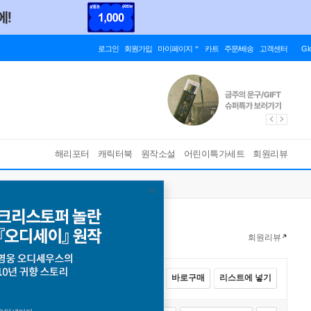
로그인
회원가입
마이페이지
카트
주문/배송
고객센터
Gl
해리포터
캐릭터북
원작소설
어린이특가세트
회원리뷰
회원리뷰
전체선택
카트에 넣기
바로구매
리스트에 넣기