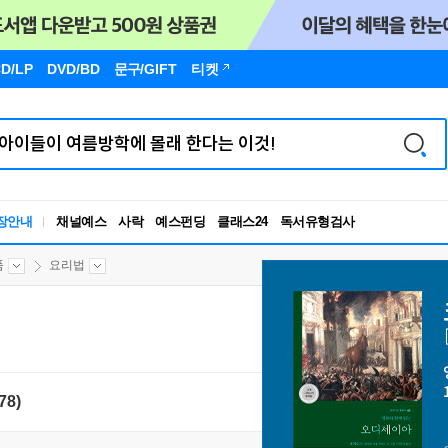
D/LP
DVD/BD
문구
/GIFT
티켓
독서유형검사
장안내
채널예스
사락
예스펀딩
클래스24
RBTI Lab
독서유형검사
품
요리법
78)