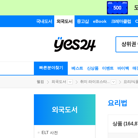
국내도서
외국도서
중고샵
eBook
크레마클럽
C
빠른분야찾기
베스트
신상품
이벤트
바이백
매
웰컴
외국도서
취미 라이프스타...
요리/식
요리법
외국도서
상품 (164,8
ELT 사전