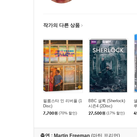
작가의 다른 상품
필름스타 인 리버풀 (1
BBC 셜록 (Sherlock)
셜
Disc)
시즌4 (2Disc)
7,700
원
(70% 할인)
27,500
원
(17% 할인)
4
출연 :
Martin Freeman
(마틴 프리먼)