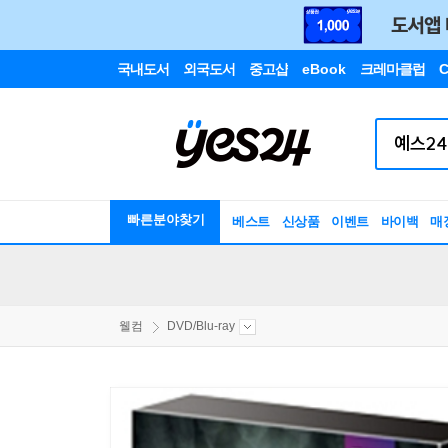
국내도서
외국도서
중고샵
eBook
크레마클럽
C
빠른분야찾기
베스트
신상품
이벤트
바이백
매
웰컴
DVD/Blu-ray