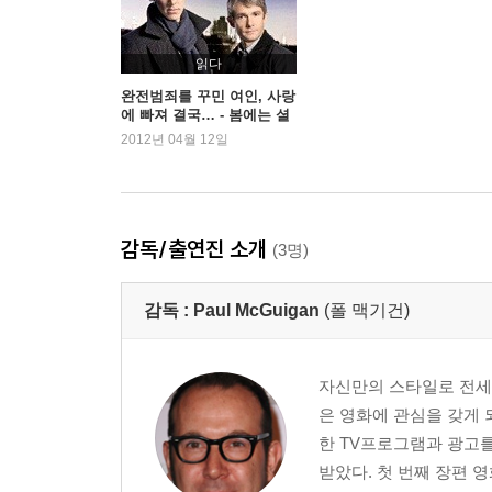
읽다
완전범죄를 꾸민 여인, 사랑
에 빠져 결국… - 봄에는 셜
록을!
2012년 04월 12일
감독/출연진 소개
(3명)
감독 :
Paul McGuigan
(폴 맥기건)
자신만의 스타일로 전세
은 영화에 관심을 갖게 
한 TV프로그램과 광고
받았다. 첫 번째 장편 영화인