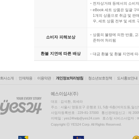
전자상거래 등에서의 소비자
eBook 세트 상품은 일괄 
1개의 상품으로 취급 및 판매
우, 세트 상품 전부 및 세트
상품의 불량에 의한 반품, 교
소비자 피해보상
준하여 처리됨
환불 지연에 따른 배상
대금 환불 및 환불 지연에 
회사소개
인재채용
이용약관
개인정보처리방침
청소년보호정책
도서홍보안내
대표 : 김석환, 최세라
주소 : 서울시 영등포구 은행로 11, 5층~6층(여의도동,일신
사업자등록번호 : 229-81-37000 통신판매업신고 : 제 200
이메일 : yes24help@yes24.com 호스팅 서비스사업자 :
Copyright ⓒ YES24 Corp. All Rights Reserved.