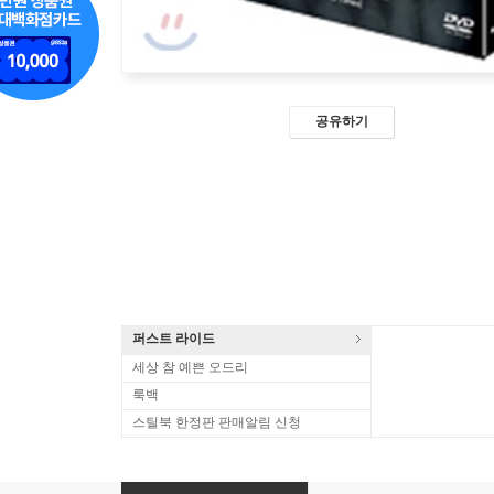
공유하기
퍼스트 라이드
세상 참 예쁜 오드리
룩백
스틸북 한정판 판매알림 신청