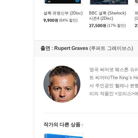
셜록:유령신부 (2Disc)
BBC 셜록 (Sherlock)
시즌4 (2Disc)
(
9,900
원
(64% 할인)
27,500
원
(17% 할인)
2
출연 :
Rupert Graves
(루퍼트 그레이브스)
영국 써머셋 웨스톤 슈러
트 씨어터/The King`
서 주인공인 헬레나 본햄
리의 작품인 <모리스>에
작가의 다른 상품