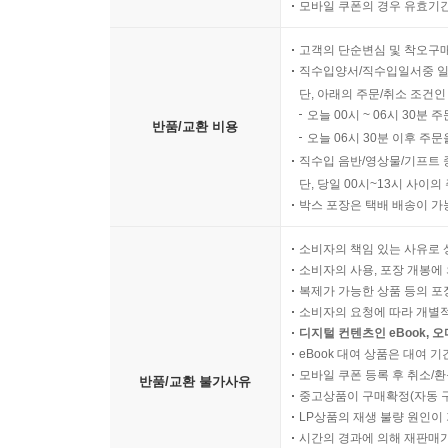
모바일 쿠폰의 경우 유효기간(
고객의 단순변심 및 착오구
직수입양서/직수입일서중 일
단, 아래의 주문/취소 조건인
오늘 00시 ~ 06시 30분 
반품/교환 비용
오늘 06시 30분 이후 주문
직수입 음반/영상물/기프트 
단, 당일 00시~13시 사이
박스 포장은 택배 배송이 가
소비자의 책임 있는 사유로 
소비자의 사용, 포장 개봉에 
복제가 가능한 상품 등의 포장을 
소비자의 요청에 따라 개별
디지털 컨텐츠인 eBook, 
eBook 대여 상품은 대여 기
모바일 쿠폰 등록 후 취소/환
반품/교환 불가사유
중고상품이 구매확정(자동 
LP상품의 재생 불량 원인이 기
시간의 경과에 의해 재판매가