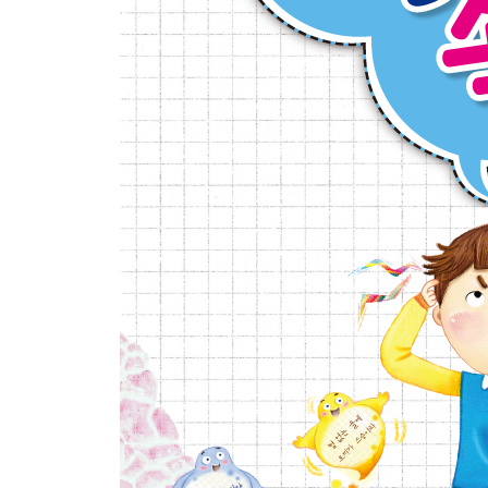
23 아닌 밤중에 홍두깨
24 첫술에 배부르랴
25 작은 고추가 더 맵다
26 낫 놓고 기역 자도 모른다
27 가랑비에 옷 젖는 줄 모른다
28 굼벵이도 구르는 재주가 있다
29 고생 끝에 낙이 온다
30 서당 개 삼 년이면 풍월을 읊는다
31 등잔 밑이 어둡다