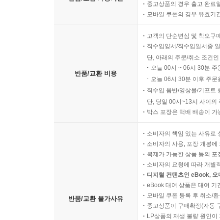
중고상품의 경우 출고 완료일
모바일 쿠폰의 경우 유효기간(
고객의 단순변심 및 착오구
직수입양서/직수입일서중 일
단, 아래의 주문/취소 조건인
오늘 00시 ~ 06시 30분 
반품/교환 비용
오늘 06시 30분 이후 주문
직수입 음반/영상물/기프트 
단, 당일 00시~13시 사이
박스 포장은 택배 배송이 가
소비자의 책임 있는 사유로 
소비자의 사용, 포장 개봉에 
복제가 가능한 상품 등의 포장을 
소비자의 요청에 따라 개별
디지털 컨텐츠인 eBook, 
eBook 대여 상품은 대여 기
모바일 쿠폰 등록 후 취소/환
반품/교환 불가사유
중고상품이 구매확정(자동 
LP상품의 재생 불량 원인이 기