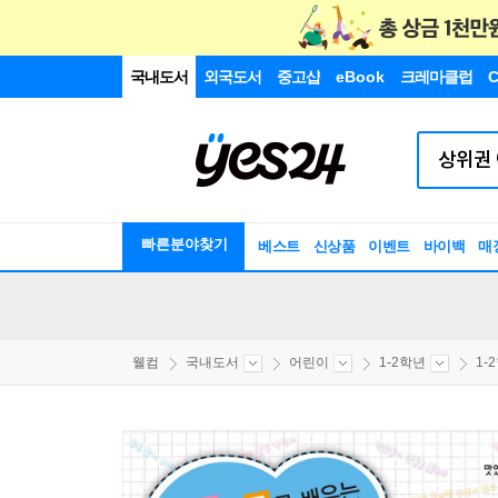
국내도서
외국도서
중고샵
eBook
크레마클럽
C
빠른분야찾기
베스트
신상품
이벤트
바이백
매
웰컴
국내도서
어린이
1-2학년
1-