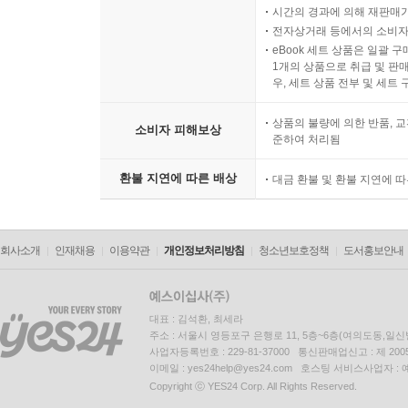
시간의 경과에 의해 재판매가
전자상거래 등에서의 소비자
eBook 세트 상품은 일괄 
1개의 상품으로 취급 및 판매
우, 세트 상품 전부 및 세트
상품의 불량에 의한 반품, 교
소비자 피해보상
준하여 처리됨
환불 지연에 따른 배상
대금 환불 및 환불 지연에 
회사소개
인재채용
이용약관
개인정보처리방침
청소년보호정책
도서홍보안내
대표 : 김석환, 최세라
주소 : 서울시 영등포구 은행로 11, 5층~6층(여의도동,일신
사업자등록번호 : 229-81-37000 통신판매업신고 : 제 200
이메일 : yes24help@yes24.com 호스팅 서비스사업자 :
Copyright ⓒ YES24 Corp. All Rights Reserved.