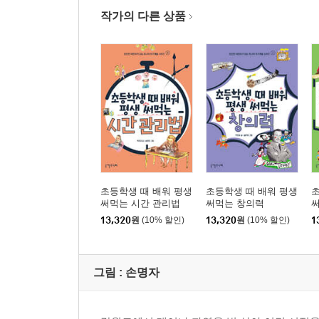
작가의 다른 상품
초등학생 때 배워 평생
초등학생 때 배워 평생
초
써먹는 시간 관리법
써먹는 창의력
13,320
원
(10% 할인)
13,320
원
(10% 할인)
1
그림 :
손명자