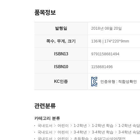
품목정보
발행일
2018년 08월 20일
쪽수, 무게, 크기
136쪽 | 174*220*9mm
ISBN13
9791158681494
ISBN10
1158681496
KC인증
인증유형 : 적합성확인
관련분류
카테고리 분류
국내도서
어린이
1-2학년
1-2학년 학습
1-2학년 속
국내도서
어린이
3-4학년
3-4학년 학습
3-4학년 속
국내도서
어린이
초등학습
속담/고사성어/명언