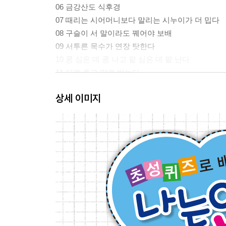
06 금강산도 식후경
07 때리는 시어머니보다 말리는 시누이가 더 밉다
08 구슬이 서 말이라도 꿰어야 보배
09 서투른 목수가 연장 탓한다
10 콩 심은 데 콩 나고 팥 심은 데 팥 난다
11 되로 주고 말로 받는다
12 입에 쓴 약이 병에는 좋다
상세 이미지
13 하늘이 무너져도 솟아날 구멍이 있다
14 빈 수레가 요란하다
15 아니 땐 굴뚝에 연기 날까
16 가지 많은 나무에 바람 잘 날 없다
17 엎친 데 덮친 격이다
18 가는 말이 고와야 오는 말이 곱다
19 낙숫물이 댓돌을 뚫는다
20 공든 탑이 무너지랴
21 소 잃고 외양간 고친다
22 쥐구멍에도 볕 들 날 있다