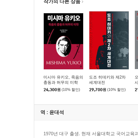
작가의 다른 상품
제4장 아시아주의 외교론의 딜레마 926
제5장 열린 지역주의로 950
종 장 공간 아시아의 존재이유를 둘러싸고 956
제1절 ‘지리상의 명의’, 그리고 거울로서의 아시아 9
제2절 국가원리를 둘러싼 갈등과 아시아 사회 963
제3절 사상·문화를 낳는 공간 974
후기 988
옮긴이 후기 994
미시마 유키오, 죽음의
도조 히데키와 제2차
충동과 허무의 미학
세계대전
인명 찾아보기 999
24,300
원
(10% 할인)
29,700
원
(10% 할인)
2
역 :
윤대석
1970년 대구 출생. 현재 서울대학교 국어교