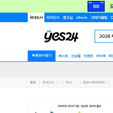
국내도서
외국도서
중고샵
eBook
크레마클럽
C
빠른분야찾기
베스트
신상품
이벤트
바이백
매
웰컴
국내도서
역사
동양사/동양문화