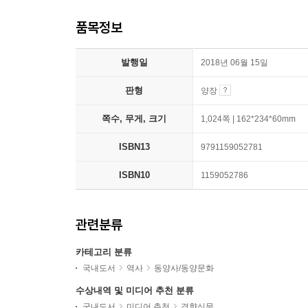
품목정보
발행일
2018년 06월 15일
판형
양장
쪽수, 무게, 크기
1,024쪽 | 162*234*60mm
ISBN13
9791159052781
ISBN10
1159052786
관련분류
카테고리 분류
국내도서
역사
동양사/동양문화
수상내역 및 미디어 추천 분류
국내도서
미디어 추천
경향신문