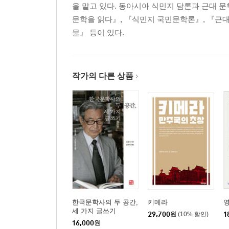
을 맡고 있다. 동아시아 식민지 담론과 근대 
문학을 읽다』, 『식민지 국민문학론』, 『근대
물』 등이 있다.
작가의 다른 상품
한국문학사의 두 공간,
키메라
영
세 가지 글쓰기
29,700
원
(10% 할인)
1
16,000
원