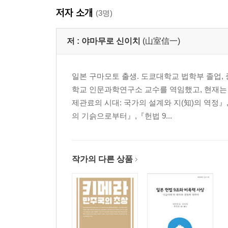
저자 소개
제6장 자기확장으로서의 아시아 217
(3명)
제2부_ 아시아에서의 사상연쇄 227
저 :
야마무로 신이치
(山室信一)
제1장 국민국가 형성과 사상연쇄 229
제2장 서학과 동아시아 세계 243
일본 구마모토 출생. 도쿄대학교 법학부 졸업,
제1절 일본의 서학과 양학 244
학교 인문과학연구소 교수를 역임했고, 현재는
제2절 중국의 서학 271
제관료의 시대: 국가의 설계와 지(知)의 역정
제3절 조선의 서학 293
의 기슭으로부터』,『헌법 9...
제3장 서학에 의한 사상연쇄 305
제1절 만국도와 사상연쇄 308
제2절 만국사와 사상연쇄 325
제3절 만국법과 사상연쇄 342
작가의 다른 상품
제4장 청말 중국의 서학·중학·동학 358
제1절 서학 수용의 논리 구성과 중학의 위상 360
제2절 중학의 혁신과 서학의 도입 369
제3절 변법유신운동과 동학 383
제5장 국민국가 형성과 모범국의 변천 401