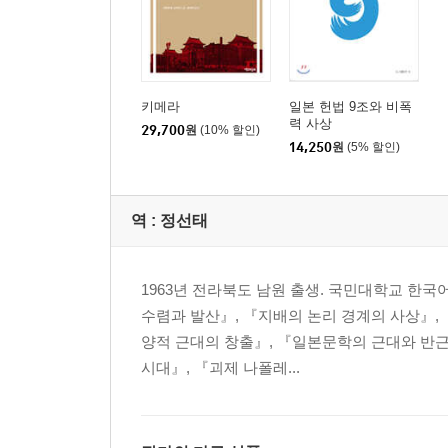
제1절 국민국가 일본의 위상:반모범에서 모범으로 4
제2절 모범국의 야누스:문명국과 강국 429
제3절 입헌제를 둘러싼 재전환 459
제6장 지의 회랑 479
키메라
일본 헌법 9조와 비폭
제1절 사상연쇄의 회로로서의 유학 480
력 사상
29,700
원
(10% 할인)
14,250
원
(5% 할인)
제2절 사상연쇄의 회로로서의 결사와 번역 528
제3절 사상연쇄의 회로로서의 교습 553
제7장 국민국가 형성과 사상연쇄의 행방 588
역 :
정선태
제1절 국민국가 형성에서 평준화·유동화·고유화 58
제2절 구수歐粹·아수亞粹·국수國粹:아시아를 둘러싼 
제3절 일본 한어의 유포와 정치문화의 변용 705
1963년 전라북도 남원 출생. 국민대학교 한
제8장 사상연쇄와 국제정치의 충격 772
수렴과 발산』, 『지배의 논리 경계의 사상』, 
양적 근대의 창출』, 『일본문학의 근대와 반근
제3부_ 투기投企로서의 아시아주의 863
시대』, 『괴제 나폴레...
제1장 숨겨진 정책원리 865
제2장 외교논책으로서의 아시아주의 언설 875
제3장 두 가지 국가체계와 아시아 간 외교 897