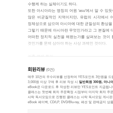
수행케 하는 실체이기도 하다.
또한 아시아라는 명칭의 어원 ‘asu’에서 알 수 
않은 비균질적인 지역이지만, 유럽의 시각에서 
정체성으로 삼으며 아시아에 대한 균질성의 환상을 
그렇기 때문에 아시아란 무엇인가라고 그 본질에 
어떠한 정치적 실천을 해왔는가를 살펴보는 것이 
것인가를 문제 삼아야 하는 사상 과제인 것이다.
기축·연쇄·투기
『사상 과제로서의 아시아』는 일본에게 아시아란
회원리뷰
일본은 어떠한 정치적 실천을 해왔던가를 역사적
(0건)
살펴보고 있다. 이에 관해서는 서장에서 충분히 설명
매주 10건의 우수리뷰를 선정하여 YES포인트 3만원을 드
3,000원 이상 구매 후 리뷰 작성 시
일반회원 300원, 마니아
‘아시아’란 유럽에서 자기동일성을 비추는 타자성
eBook은 다운로드 후 작성한 리뷰만 YES포인트 지급됩니
표상하는 용어로 전유하여 왔다. 이 가운데 “
클래스는 첫번째 회차 주문확정 시점부터 마지막 회차 주문
‘기축’으로서 제1부가 다루는 내용이다. 어디까지
사락 독서모임으로 진행된 클래스는 사락 독서모임 게시판
개별적인 차이에도 불구하고 사회적인 집합 인식, 
eBook 페이백, CD/LP, DVD/Blu-ray, 패션 및 판매금
두 번째 축은 ‘연쇄’인데, 이는 2부에서 설명되