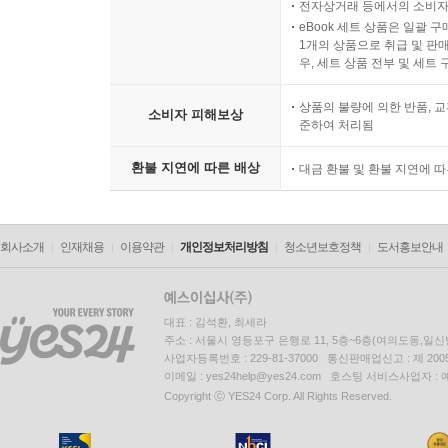
전자상거래 등에서의 소비자
eBook 세트 상품은 일괄 
1개의 상품으로 취급 및 판매
우, 세트 상품 전부 및 세트
상품의 불량에 의한 반품, 교
소비자 피해보상
준하여 처리됨
환불 지연에 따른 배상
대금 환불 및 환불 지연에 
회사소개
인재채용
이용약관
개인정보처리방침
청소년보호정책
도서홍보안내
대표 : 김석환, 최세라
주소 : 서울시 영등포구 은행로 11, 5층~6층(여의도동,일신
사업자등록번호 : 229-81-37000 통신판매업신고 : 제 200
이메일 : yes24help@yes24.com 호스팅 서비스사업자 :
Copyright ⓒ YES24 Corp. All Rights Reserved.