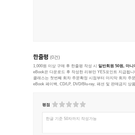
수용되고 거절되고 변용되는가를 살피는 것이 연
서학의 연쇄를 분석하였고, 사회사적으로는 제도와 
것도 일부 포함되지만 대체로 일본을 경유한 서학
받기도 한다. 그러나 저자는 동시에 그 전달, 수용
일본 중심주의를 벗어나고자 하는데, 평준화란 세
도달하려는 것이고, 고유화는 개별 국민국가의 문
있고, 변용이 있으며, 때로는 사상을 초래한 측을 
한줄평
(0건)
마지막 축은 ‘투기’인데, 이는 “아시아를 어떻게 
연계되고 또 어떻게 개편해 가는가라는, 정치적
1,000원 이상 구매 후 한줄평 작성 시
일반회원 50원, 마니
eBook은 다운로드 후 작성한 리뷰만 YES포인트 지급됩니
현존재로서의 제약을 근거로 하여, 현상을 미래에
클래스는 첫번째 회차 주문확정 시점부터 마지막 회차 주문
아시아가 그것이다. 아시아란 어떠한가가 기축이라
eBook 페이백, CD/LP, DVD/Blu-ray, 패션 및 판매금
빗겨가기 위해 이 책은 현실과의 관계, 즉 외교
자립과 여러 민족의 해방에 대하여 특별한 책임을
않았”다. 그러나 그것은 국제 정치 질서의 조건에 
평점
했다.
한글 기준 50자까지 작성가능