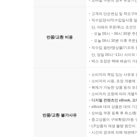
모바일 쿠폰의 경우 유효기간(
고객의 단순변심 및 착오구
직수입양서/직수입일서중 일
단, 아래의 주문/취소 조건인
오늘 00시 ~ 06시 30분 
반품/교환 비용
오늘 06시 30분 이후 주문
직수입 음반/영상물/기프트 
단, 당일 00시~13시 사이
박스 포장은 택배 배송이 가
소비자의 책임 있는 사유로 
소비자의 사용, 포장 개봉에 
복제가 가능한 상품 등의 포장을 
소비자의 요청에 따라 개별
디지털 컨텐츠인 eBook, 
eBook 대여 상품은 대여 기
모바일 쿠폰 등록 후 취소/환
반품/교환 불가사유
중고상품이 구매확정(자동 
LP상품의 재생 불량 원인이 기
시간의 경과에 의해 재판매가