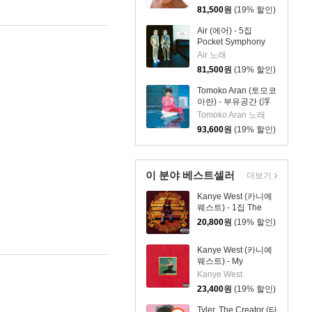
81,500
원
(19% 할인)
Air (에어) - 5집
Pocket Symphony
[클리어 컬러 2LP]
Air 노래
81,500
원
(19% 할인)
Tomoko Aran (토모코
아란) - 부유공간 (浮
遊空間) (+1) [2LP]
Tomoko Aran 노래
93,600
원
(19% 할인)
이 분야 베스트셀러
더보기
Kanye West (카니예
웨스트) - 1집 The
College Dropout
20,800
원
(19% 할인)
Kanye West (카니예
웨스트) - My
Beautiful Dark
Kanye West
Twisted Fantasy
23,400
원
(19% 할인)
Tyler, The Creator (타