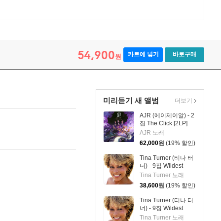
54,900
카트에 넣기
바로구매
원
미리듣기 새 앨범
더보기
AJR (에이제이알) - 2
집 The Click [2LP]
AJR 노래
62,000
원
(19% 할인)
Tina Turner (티나 터
너) - 9집 Wildest
Dreams 2026
Tina Turner 노래
38,600
원
(19% 할인)
Tina Turner (티나 터
너) - 9집 Wildest
Dreams 2026 [2LP]
Tina Turner 노래