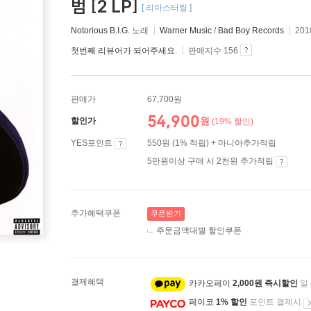
범 [2 LP]
[ 리마스터링 ]
Notorious B.I.G.
노래
Warner Music
/
Bad Boy Records
201
첫번째 리뷰어가 되어주세요.
판매지수 156
판매가
67,700원
54,900
원
할인가
(19% 할인)
YES포인트
550원 (1% 적립) + 마니아추가적립
5만원이상 구매 시 2천원 추가적립
추가혜택쿠폰
쿠폰받기
주문금액대별 할인쿠폰
결제혜택
카카오페이
2,000원 즉시할인
일
페이코
1% 할인
포인트 결제시