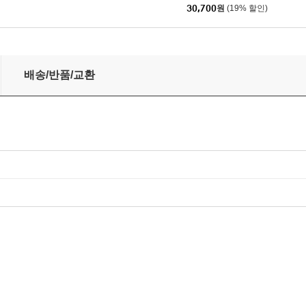
30,700
원
(19% 할인)
노토리어스 비아이지 베스트 앨범 [2 LP]
배송/반품/교환