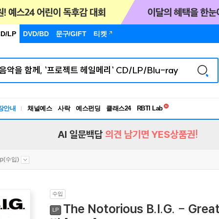
D/LP
DVD/BD
문구
/GIFT
티켓
독서유형검사
RBTI Lab
장안내
채널예스
사락
예스펀딩
클래스24
독서유형검사
AI 일문백답
의견 남기면 YES상품권!
op(수입)
수입
The Notorious B.I.G. - 
LP