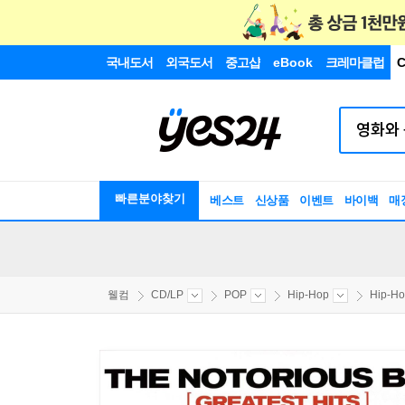
국내도서
외국도서
중고샵
eBook
크레마클럽
C
빠른분야찾기
베스트
신상품
이벤트
바이백
매
웰컴
CD/LP
POP
Hip-Hop
Hip-H