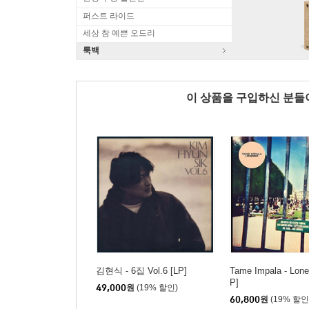
퍼스트 라이드
세상 참 예쁜 오드리
룩백
이 상품을 구입하신 분
김현식 - 6집 Vol.6 [LP]
Tame Impala - Lone
P]
49,000
원
(19% 할인)
60,800
원
(19% 할인