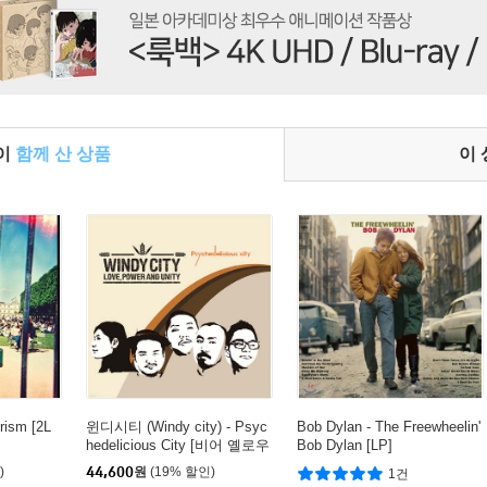
들이
함께 산 상품
이
rism [2L
윈디시티 (Windy city) - Psyc
Bob Dylan - The Freewheelin'
hedelicious City [비어 옐로우
Bob Dylan [LP]
컬러 LP]
)
44,600
원
(19% 할인)
1건