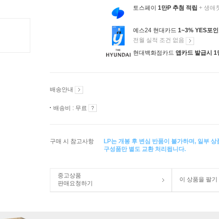
토스페이
1만P 추첨 적립
+ 생애
예스24 현대카드
1~3% YES포
전월 실적 조건 없음
현대백화점카드
앱카드 발급시 1
배송안내
배송비 : 무료
구매 시 참고사항
LP는 개봉 후 변심 반품이 불가하며, 일부 
구성품만 별도 교환 처리됩니다.
중고상품
이 상품을 팔기
판매요청하기