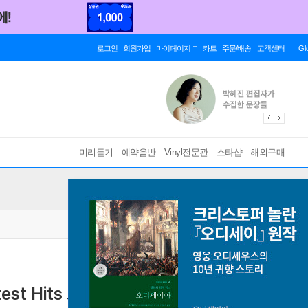
로그인
회원가입
마이페이지
카트
주문/배송
고객센터
Gl
미리듣기
예약음반
Vinyl전문관
스타샵
해외구매
Greatest Hits 노토리어스 비아이지 베스트 앨