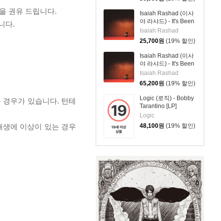
을 권유 드립니다.
Isaiah Rashad (이사
야 라샤드) - It's Been
니다.
Awful
Isaiah Rashad
25,700
원
(19% 할인)
Isaiah Rashad (이사
야 라샤드) - It's Been
Awful [2LP]
Isaiah Rashad
65,200
원
(19% 할인)
Logic (로직) - Bobby
 경우가 있습니다. 턴테
Tarantino [LP]
Logic
 재생에 이상이 있는 경우
48,100
원
(19% 할인)