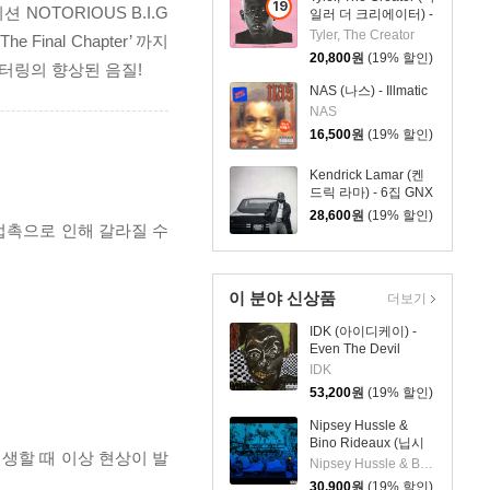
19
OTORIOUS B.I.G
일러 더 크리에이터) -
세
5집 Igor
Tyler, The Creator
 Final Chapter’ 까지
이
20,800
원
(19% 할인)
운 리마스터링의 향상된 음질!
상
NAS (나스) - Illmatic
상
NAS
품
16,500
원
(19% 할인)
Kendrick Lamar (켄
드릭 라마) - 6집 GNX
28,600
원
(19% 할인)
 접촉으로 인해 갈라질 수
이 분야 신상품
더보기
IDK (아이디케이) -
Even The Devil
Smiles [LP]
IDK
53,200
원
(19% 할인)
Nipsey Hussle &
Bino Rideaux (닙시
재생할 때 이상 현상이 발
허슬 & 비노 리도) -
Nipsey Hussle & Bino Rideaux
Prolific
30,900
원
(19% 할인)