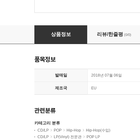
The Notorious B.I.G. - Greatest Hits 
상품정보
리뷰/한줄평
(0/0)
품목정보
발매일
2018년 07월 06일
제조국
EU
관련분류
카테고리 분류
CD/LP
POP
Hip-Hop
Hip-Hop(수입)
CD/LP
LP(Vinyl) 전문관
POP LP