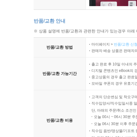
반품/교환 안내
※ 상품 설명에 반품/교환과 관련한 안내가 있는경우 아래 
마이페이지 >
반품/교환 신청
반품/교환 방법
판매자 배송 상품은 판매자와
출고 완료 후 10일 이내의 
디지털 콘텐츠인 eBook의 
반품/교환 가능기간
중고상품의 경우 출고 완료일
모바일 쿠폰의 경우 유효기간(
고객의 단순변심 및 착오구
직수입양서/직수입일서중 일
단, 아래의 주문/취소 조건인
오늘 00시 ~ 06시 30분 
반품/교환 비용
오늘 06시 30분 이후 주문
직수입 음반/영상물/기프트 