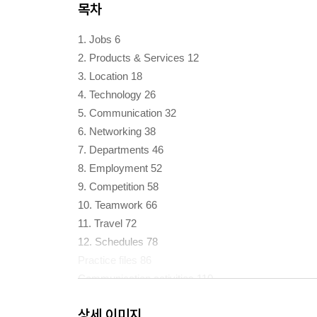
목차
1. Jobs 6
2. Products & Services 12
3. Location 18
4. Technology 26
5. Communication 32
6. Networking 38
7. Departments 46
8. Employment 52
9. Competition 58
10. Teamwork 66
11. Travel 72
12. Schedules 78
Practice files 86
Communication activities 110
Audio scripts 120
상세 이미지
Irregular verb list 127