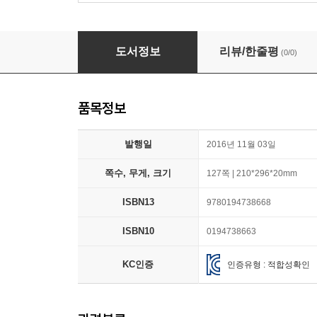
Business Result Elementary Students Book a
도서정보
리뷰/한줄평
(0/0)
품목정보
발행일
2016년 11월 03일
쪽수, 무게, 크기
127쪽 | 210*296*20mm
ISBN13
9780194738668
ISBN10
0194738663
KC인증
인증유형 : 적합성확인