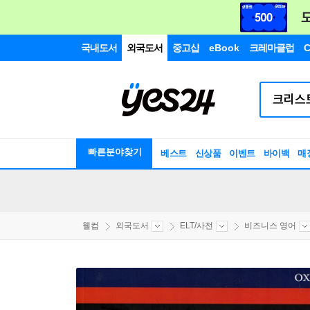
국내도서
외국도서
중고샵
eBook
크레마클럽
C
빠른분야찾기
베스트
신상품
이벤트
바이백
매
웰컴
외국도서
ELT/사전
비즈니스 영어