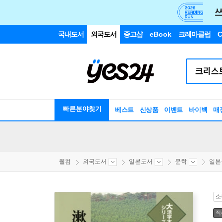
국내도서
외국도서
중고샵
eBook
크레마클럽
C
빠른분야찾기
베스트
신상품
이벤트
바이백
매
웰컴
외국도서
일본도서
문학
일본
소
직