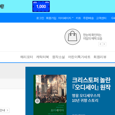
로그인
회원가입
마이페이지
카트
주문/배송
고객센터
Gl
해리포터
캐릭터북
원작소설
어린이특가세트
회원리뷰
 안내