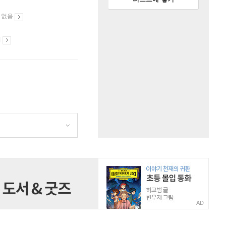
 없음
시
AD