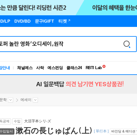
D/LP
DVD/BD
문구
/GIFT
티켓
독서유형검사
RBTI Lab
장안내
채널예스
사락
예스펀딩
클래스24
독서유형검사
AI 일문백답
의견 남기면 YES상품권!
문학
에세이
大活字本シリ-ズ
득공제
수입
漱石の長じゅばん(上)
[ 單行本 ]
수입일서
바인딩 & 에디션