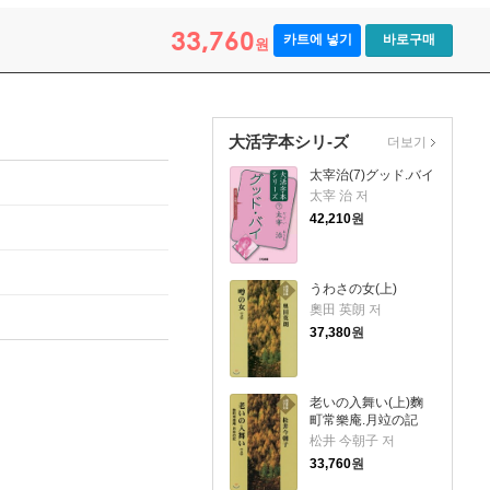
33,760
카트에 넣기
바로구매
원
大活字本シリ-ズ
더보기
太宰治(7)グッド.バイ
太宰 治 저
42,210
원
うわさの女(上)
奧田 英朗 저
37,380
원
老いの入舞い(上)麴
町常樂庵.月竝の記
松井 今朝子 저
33,760
원