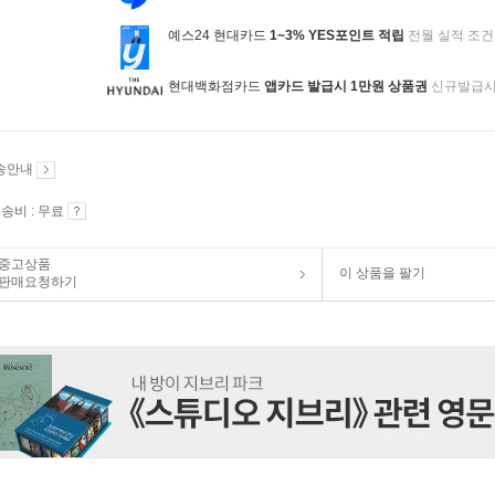
예스24 현대카드
1~3% YES포인트 적립
전월 실적 조건
현대백화점카드
앱카드 발급시 1만원 상품권
신규발급
송안내
송비 : 무료
중고상품
이 상품을 팔기
판매요청하기