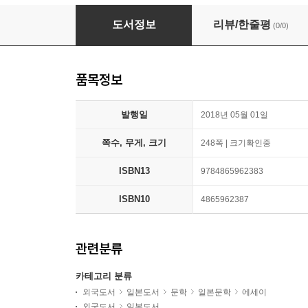
漱石の長じゅばん(上)
도서정보
리뷰/한줄평
(0/0)
품목정보
발행일
2018년 05월 01일
쪽수, 무게, 크기
248쪽 | 크기확인중
ISBN13
9784865962383
ISBN10
4865962387
관련분류
카테고리 분류
외국도서
일본도서
문학
일본문학
에세이
외국도서
일본도서