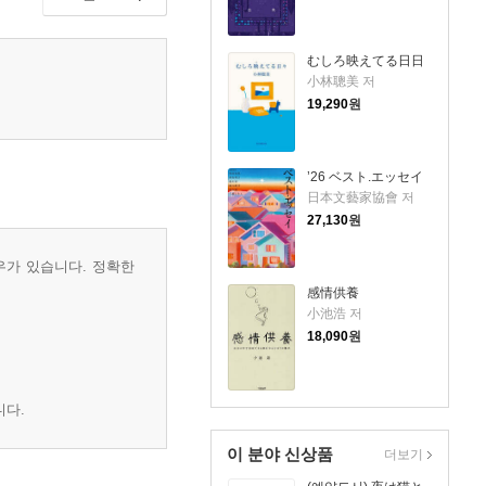
むしろ映えてる日日
小林聰美 저
19,290
원
’26 ベスト.エッセイ
日本文藝家協會 저
27,130
원
우가 있습니다. 정확한
感情供養
小池浩 저
18,090
원
니다.
이 분야 신상품
더보기