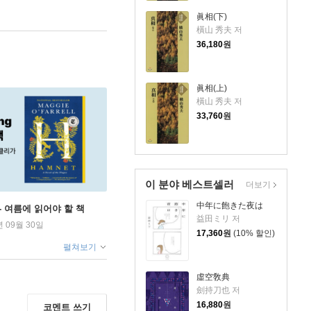
眞相(下)
橫山 秀夫 저
36,180
원
眞相(上)
橫山 秀夫 저
33,760
원
이 분야 베스트셀러
더보기
中年に飽きた夜は
ng - 여름에 읽어야 할 책
益田ミリ 저
년 09월 30일
17,360
원
(10% 할인)
펼쳐보기
虛空敎典
劍持刀也 저
16,880
원
코멘트 쓰기