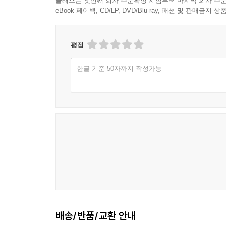
클래스는 첫번째 회차 주문확정 시점부터 마지막 회차 주문
eBook 페이백, CD/LP, DVD/Blu-ray, 패션 및 판매금
평점
한글 기준 50자까지 작성가능
배송/반품/교환 안내