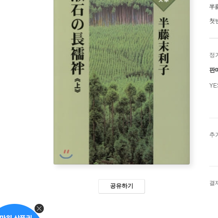
半
첫
정
판
Y
추
결
공유하기