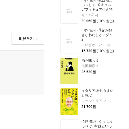
(예약도서) 夜は猫と
いっしょ 10 キュル
ガフィギュア付き特
裝版
キュルZ 저
39,060
원
(10% 할인)
(예약도서) 季節が好
きなわたしとマダム
리뷰쓰기
2
にいざかにいこ 저
15,730
원
(10% 할인)
酒を味わう
太田和彦 저
26,530
원
イタリア紳士,うまい
と叫ぶ
マッシミリア-ノ.ス 저
21,700
원
(예약도서) うちはお
っぺけ 3姉妹といっ