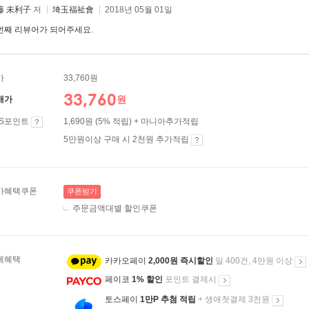
藤 未利子
저
埼玉福祉會
2018년 05월 01일
번째 리뷰어가 되어주세요.
가
33,760원
33,760
원
매가
ES포인트
1,690원 (5% 적립) + 마니아추가적립
5만원이상 구매 시 2천원 추가적립
가혜택쿠폰
쿠폰받기
주문금액대별 할인쿠폰
제혜택
카카오페이
2,000원 즉시할인
일 400건, 4만원 이상
페이코
1% 할인
포인트 결제시
토스페이
1만P 추첨 적립
+ 생애첫결제 3천원