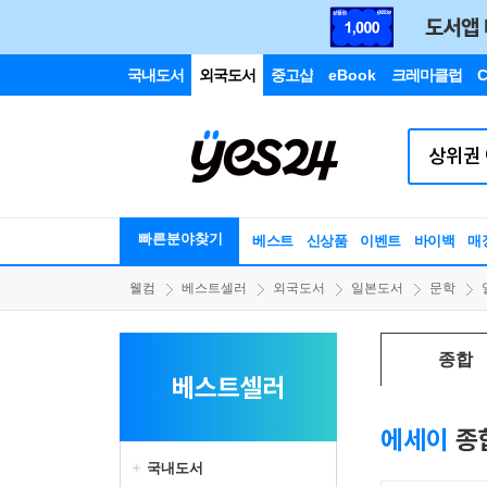
국내도서
외국도서
중고샵
eBook
크레마클럽
C
빠른분야찾기
베스트
신상품
이벤트
바이백
매
웰컴
베스트셀러
외국도서
일본도서
문학
종합
베스트셀러
에세이
종
국내도서