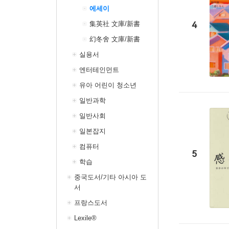
에세이
4
集英社 文庫/新書
幻冬舍 文庫/新書
실용서
엔터테인먼트
유아 어린이 청소년
일반과학
일반사회
일본잡지
컴퓨터
5
학습
중국도서/기타 아시아 도
서
프랑스도서
Lexile®