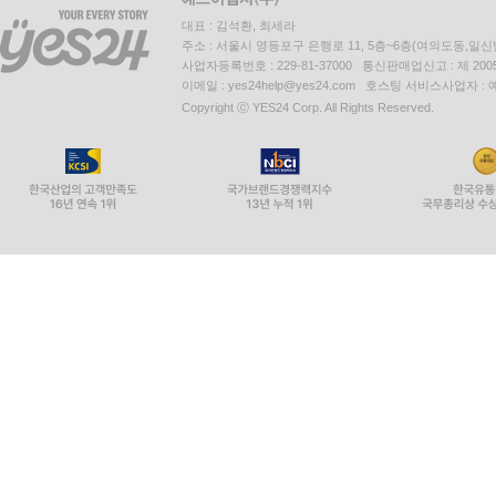
대표 : 김석환, 최세라
주소 : 서울시 영등포구 은행로 11, 5층~6층(여의도동,일신
사업자등록번호 : 229-81-37000 통신판매업신고 : 제 200
이메일 : yes24help@yes24.com 호스팅 서비스사업자 :
Copyright ⓒ YES24 Corp. All Rights Reserved.