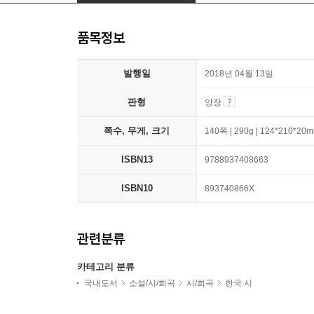
품목정보
발행일
2018년 04월 13일
판형
양장
쪽수, 무게, 크기
140쪽 | 290g | 124*210*20
ISBN13
9788937408663
ISBN10
893740866X
관련분류
카테고리 분류
국내도서
소설/시/희곡
시/희곡
한국 시