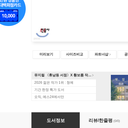
미리보기
사이즈비교
파트너샵
공
뮤지컬 〈휴남동 서점〉X 황보름 작가 북토크
2026 젊은 작가 1위 : 청예
기간 한정 특가 도서
오직, 예스24에서만
정원사를 바로 아세요
도서정보
리뷰/한줄평
(0/0)