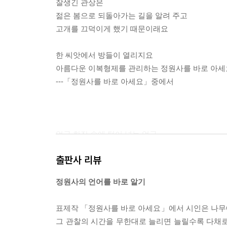
잘생긴 관상은
새의 겨울 86
젊은 봄으로 되돌아가는 길을 알려 주고
찢어진 책 88
고개를 끄덕이게 했기 때문이래요
평발의 안부 90
손금의 판화 92
한 씨앗에서 방들이 열리지요
영역을 밟았기 때문이다 94
아름다운 이복형제를 관리하는 정원사를 바로 아세
물방울의 회화 96
---「정원사를 바로 아세요」중에서
내일의 반경 98
의심 다섯 마리와 증거 한 마리 100
상냥한 답가 102
발소리를 포장하는 법 104
얼굴 한잔 속에 털어 넣는 얼굴
외운 가사 중얼거리듯 106
절망은 분노는 순간을 잊은 얼굴
등 뒤에서 108
출판사 리뷰
북회귀선 110
끝이 없는 계단과 모서리가 있는 시간
휘어진 음계 112
정원사의 언어를 바로 알기
공중극 114
술잔에 찍힌 입술이 눈물을 흘린다
사랑스러운 피오르드 116
표제작 「정원사를 바로 아세요」에서 시인은 나무
일곱 겹 입술의 말에는 눈물이 있다
무거운 비 118
그 관찰의 시간을 무한대로 늘리면 늘릴수록 다채로