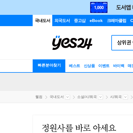
국내도서
외국도서
중고샵
eBook
크레마클럽
C
빠른분야찾기
베스트
신상품
이벤트
바이백
매
웰컴
국내도서
소설/시/희곡
시/희곡