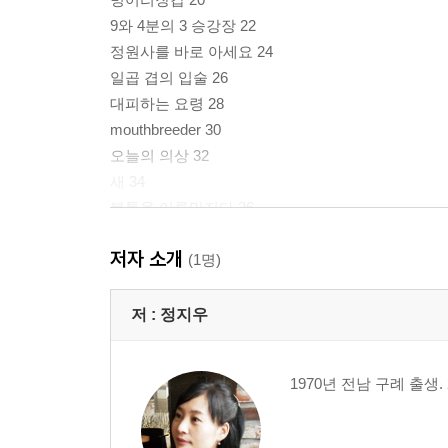
9와 4분의 3 승강장 22
정원사를 바로 아세요 24
일곱 겹의 입술 26
대피하는 요령 28
mouthbreeder 30
오늘의 의상 32
새 34
불통을 어루만지다 36
스테인드글라스 38
저자 소개
날뛰는 면 40
(1명)
2부
저 :
정지우
나를 밟아라 43
월식 45
1970년 전남 구례 출생
걱정인형 46
캐치볼 구어체 48
청어의 눈으로 싸리나무 꽃피고 50