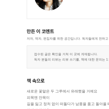
회문 52
등고선의 편견 54
너는 없니? 56
초콜릿 계급 58
단초 60
만든 이 코멘트
우스꽝스러운 빨강 62
저자, 역자, 편집자를 위한 공간입니다. 독자들에게 전하고
무릎의 지평선 64
하울링 66
접수된 글은 확인을 거쳐 이 곳에 게재됩니다.
도도새 퇴화설 68
독자 분들의 리뷰는 리뷰 쓰기를, 책에 대한 문의는 1:
앞사람은 비키지 않는다 70
꽃들의 시차 72
지평선 꼬리 74
책 속으로
3부
새로운 꽃말은 두 그루에서 유래했을 거예요
납작한 모자 79
피목엔 안목이
0을 굴리면 81
길을 잃고 정처 없이 떠돌다가 남풍을 품고 돌아올 
마의 구간 84