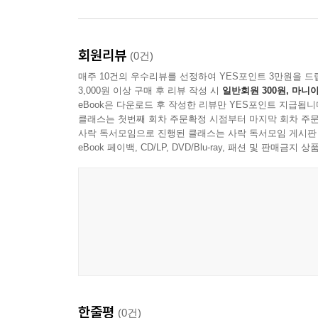
흐린 눈동자 속에서 되돌아오는 자정의 뼈에서
참았다 뱉어 내는 호흡처럼 별이 지나는
가슴을 올려다본다.
회원리뷰
(0건)
매주 10건의 우수리뷰를 선정하여 YES포인트 3만원을 드
그리움을 매단 한 그루 나무가 층층마다
3,000원 이상 구매 후 리뷰 작성 시
일반회원 300원, 마니아
손가락을 펴자 쪼개진 얼굴이
eBook은 다운로드 후 작성한 리뷰만 YES포인트 지급됩니
클래스는 첫번째 회차 주문확정 시점부터 마지막 회차 주문
또르르 굴러가면서 벌어진 틈을
사락 독서모임으로 진행된 클래스는 사락 독서모임 게시판
메우기 시작했다
eBook 페이백, CD/LP, DVD/Blu-ray, 패션 및 판매금
---「손금의 판화」중에서
한줄평
(0건)