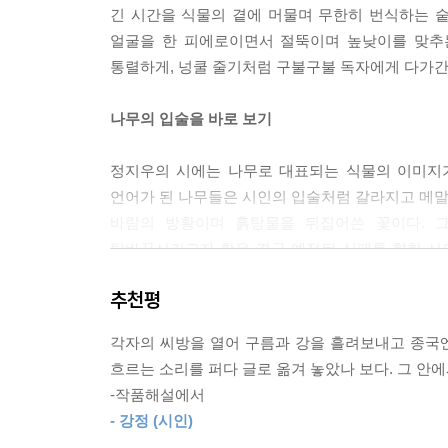
펭귄의 기후 119
긴 시간을 식물의 곁에 머물며 무한히 번식하는 
눈이 매운 건 좌석 배치도 때문일까 양파가 주재료
작품 해설-강정
얼굴을 한 피에로이면서 절뚝이며 높낮이를 맞추는
나무의 잔기침, 혹은 손금 흐르는 소리 121
통렬하게, 넝쿨 줄기처럼 구불구불 독자에게 다가간
둥근 접시에 비친 요일엔 빨간 망에 든 양파가 배달
흰 거품의 당신을 흔들면
나무의 입술을 바로 보기
술과 양파를 곁들인 오늘이 접시 위에서 붉다
---「일곱 겹의 입술」중에서
정지우의 시에는 나무로 대표되는 식물의 이미지
언어가 된 나무들은 시인의 입술처럼 갈라지고 메말랐
바람의 방황이며 흙탕물을 뒤집어쓴 꽃이다. 
탈바꿈시키고자 함은 결국 예정된 실패를 향한 시
예전엔 새의 부리가 박아 놓은
수액을 말이 나오는 입술을 향해 모으는 정원사가 
자리마다 꽃이 기린의 목처럼 사랑스러웠다.
추천평
필연적 진동이라고 한다면, 이 시집은 진동의 진원이
너무 환해서 볼 수 없는
한번 내부로 들어온 바깥은
각자의 씨방을 열어 구름과 강을 흘려보내고 종국엔
안에서 밖을 잃어 기억에 갇힌다.
흐르는 소리를 퍼다 글로 옮겨 놓았나 보다. 그 안에
-작품해설에서
언 창에 금이 번지듯
- 강정 (시인)
수백 번 접은 채로 돌아선