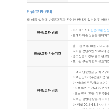
반품/교환 안내
※ 상품 설명에 반품/교환과 관련한 안내가 있는경우 아래 
마이페이지 >
반품/교환 신청
반품/교환 방법
판매자 배송 상품은 판매자와
출고 완료 후 10일 이내의 
디지털 콘텐츠인 eBook의 
반품/교환 가능기간
중고상품의 경우 출고 완료일
모바일 쿠폰의 경우 유효기간(
고객의 단순변심 및 착오구
직수입양서/직수입일서중 일
단, 아래의 주문/취소 조건인
오늘 00시 ~ 06시 30분 
반품/교환 비용
오늘 06시 30분 이후 주문
직수입 음반/영상물/기프트 
단, 당일 00시~13시 사이