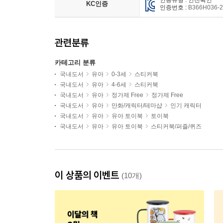
인증유형 : 안전확인
KC인증
인증번호 :
B366H036-
관련분류
카테고리 분류
국내도서
유아
0-3세
스티커북
국내도서
유아
4-6세
스티커북
국내도서
유아
정가제 Free
정가제 Free
국내도서
유아
만화/캐릭터/테마샵
인기 캐릭터
국내도서
유아
유아 토이북
토이북
국내도서
유아
유아 토이북
스티커북/퍼즐/퀴즈
이 상품의 이벤트
(10개)