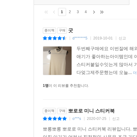
1
2
3
4
굿
종이책
구매
d*******5
2019-10-01
신고
|
|
|
두번째구매에요 이번잘에 해
애기가 좋아하는아이템인데 이
스티커붙일수잇는게 많아서 
다엊그제주문했는데 오늘...
더
1명
이 이 리뷰를 추천합니다.
뽀로로 미니 스티커북
종이책
구매
o***s
2020-07-25
신고
|
|
|
뽀롱뽀롱 뽀로로 미니 스티커북 리뷰입니다. 
아직 아기가 어려서 직접적인 사용은 조금 기