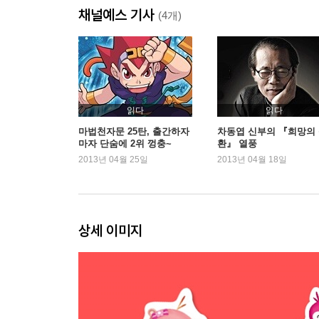
채널예스 기사
(4개)
읽다
읽다
마법천자문 25탄, 출간하자
차동엽 신부의 『희망의
마자 단숨에 2위 껑충~
환』 열풍
2013년 04월 25일
2013년 04월 18일
상세 이미지