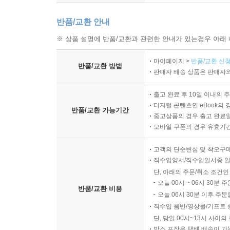
반품/교환 안내
※ 상품 설명에 반품/교환과 관련한 안내가 있는경우 아래 
마이페이지 >
반품/교환 신청
반품/교환 방법
판매자 배송 상품은 판매자와
출고 완료 후 10일 이내의 
디지털 콘텐츠인 eBook의 
반품/교환 가능기간
중고상품의 경우 출고 완료일
모바일 쿠폰의 경우 유효기간(
고객의 단순변심 및 착오구
직수입양서/직수입일서중 일
단, 아래의 주문/취소 조건인
오늘 00시 ~ 06시 30분 
반품/교환 비용
오늘 06시 30분 이후 주문
직수입 음반/영상물/기프트 
단, 당일 00시~13시 사이
박스 포장은 택배 배송이 가