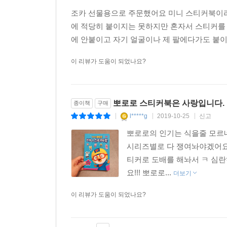
조카 선물용으로 주문했어요 미니 스티커북이라
에 적당히 붙이지는 못하지만 혼자서 스티커를
에 안붙이고 자기 얼굴이나 제 팔에다가도 붙이
이 리뷰가 도움이 되었나요?
뽀로로 스티커북은 사랑입니다.
종이책
구매
l*****g
2019-10-25
신고
|
|
|
뽀로로의 인기는 식을줄 모르네
시리즈별로 다 쟁여놔야겠어요.
티커로 도배를 해놔서 ㅋ 심
요!!! 뽀로로...
더보기
이 리뷰가 도움이 되었나요?