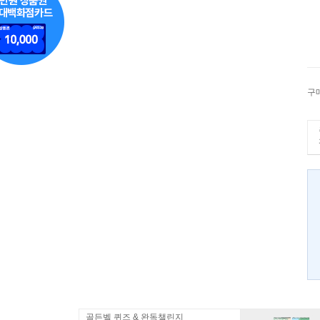
구
골든벨 퀴즈 & 완독챌린지