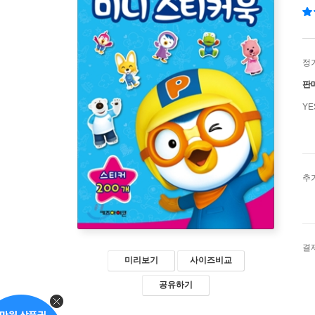
정
판
Y
추
결
미리보기
사이즈비교
공유하기