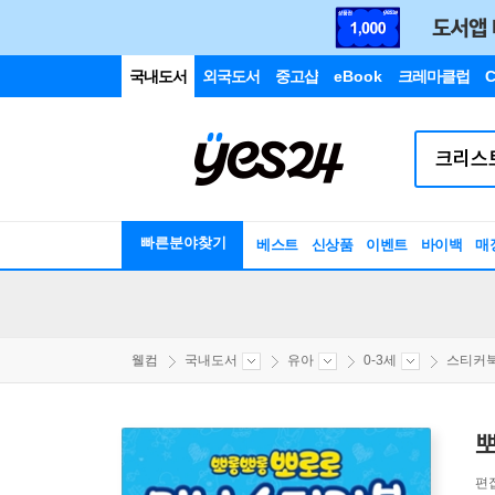
국내도서
외국도서
중고샵
eBook
크레마클럽
C
빠른분야찾기
베스트
신상품
이벤트
바이백
매
웰컴
국내도서
유아
0-3세
스티커
편