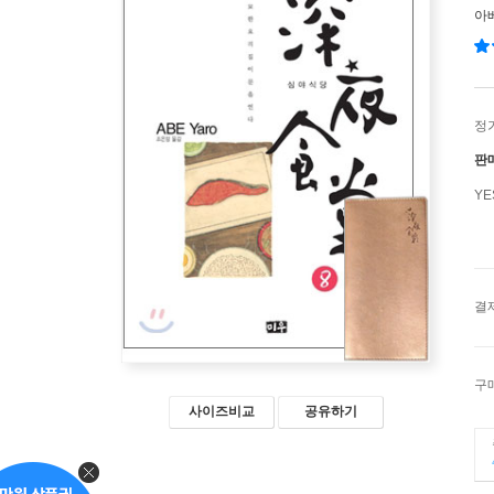
아
정
판
Y
결
구
사이즈비교
공유하기