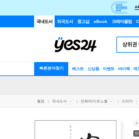
국내도서
외국도서
중고샵
eBook
크레마클럽
C
빠른분야찾기
베스트
신상품
이벤트
바이백
매
웰컴
국내도서
만화/라이트노벨
드라마
소
만