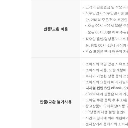
고객의 단순변심 및 착오구
직수입양서/직수입일서중 일
단, 아래의 주문/취소 조건인
오늘 00시 ~ 06시 30분 
반품/교환 비용
오늘 06시 30분 이후 주문
직수입 음반/영상물/기프트 
단, 당일 00시~13시 사이
박스 포장은 택배 배송이 가
소비자의 책임 있는 사유로 
소비자의 사용, 포장 개봉에 
복제가 가능한 상품 등의 포장을 
소비자의 요청에 따라 개별
디지털 컨텐츠인 eBook, 
eBook 대여 상품은 대여 기
모바일 쿠폰 등록 후 취소/환
반품/교환 불가사유
중고상품이 구매확정(자동 
LP상품의 재생 불량 원인이 기
시간의 경과에 의해 재판매가
전자상거래 등에서의 소비자