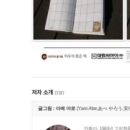
저자 소개
(1명)
글그림 :
아베 야로
(Yaro Abe,あべ やろう,安
만화가. 1963년 고치현