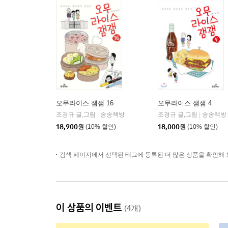
오무라이스 잼잼 16
오무라이스 잼잼 4
조경규 글,그림
송송책방
조경규 글,그림
송송책방
|
|
18,900
원
(10% 할인)
18,000
원
(10% 할인)
검색 페이지에서 선택된 태그에 등록된 더 많은 상품을 확인해 
이 상품의 이벤트
(4개)