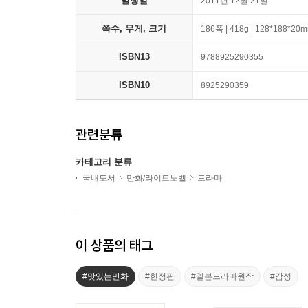
발행일
2011년 12월 21일
쪽수, 무게, 크기
186쪽 | 418g | 128*188*20
ISBN13
9788925290355
ISBN10
8925290359
관련분류
카테고리 분류
국내도서
만화/라이트노벨
드라마
이 상품의 태그
#맛있는만화
#한정판
#일본드라마원작
#감성