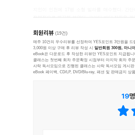
지인이 인천에 17평 소형 빌라를 매수했다. 간
전체적으로 깨끗해 보였다. 그러다 바닥 장판을 걷
않았다. 결국 난방배관, 수도배관 공사에만 300만
회원리뷰
기준)에 600만원 정도를 쓰니, 크게 웃돈 셈이다.
(19건)
그 결과, 그는 초기 투자 비용 회수 기간이 수개월
매주 10건의 우수리뷰를 선정하여 YES포인트 3만원을 드
3,000원 이상 구매 후 리뷰 작성 시
일반회원 300원, 마니아
회수하기 위해 10개월을 더 흘려보내야 하는 것이다
eBook은 다운로드 후 작성한 리뷰만 YES포인트 지급됩니
클래스는 첫번째 회차 주문확정 시점부터 마지막 회차 주문
소액 투자를 위해 빌라를 샀는데 인테리어 비용만 1
사락 독서모임으로 진행된 클래스는 사락 독서모임 게시판
급매라고 다 같은 급매가 아니고, 집값은 집값만이 아
eBook 페이백, CD/LP, DVD/Blu-ray, 패션 및 판매금
똑똑하게 집을 사고팔기 위해서 인테리어를 알아야 
주택 관리법을 담고 있다.
19
명
▶똑똑한 부동산 & 인테리어 투자 정보
눈에만 예쁜 것은 인테리어가 아니다. 25년 현장 
비용은 적게 들되 사는 동안 쾌적하고, 팔 때는 집
예를 들어 도배나 마루, 조명, 욕실 도기류 등 인
가격이 절약된다. 도배는 값비싼 실크벽지자 평평