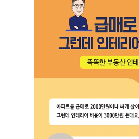
1장 똑똑한 인테리어 투자란?
2장 인테리어 업체 선정, 이렇게 하자!
3장 천차만별 인테리어 비용
4장 인테리어 공사 기간, 단축할 수 있을까?
[알돈신잡] 인테리어 공사 에티켓
5장 요즘 대세! 인테리어 트렌드
6장 인테리어 기본 공정과 팁
[알돈신잡] 공간별 조명 고르기
Part 3 현장 전문가가 알려주는 알쓸한 인테리어
1장 부동산 & 인테리어 시장: 싸게 고쳐 월세 더 받
2장 실거주 주택 인테리어: 마이너스옵션아파트
[알돈신잡] 마루 보수와 관리 TIP
3장 실거주 주택 인테리어: 구 주택으로 내집 마련
[알돈신잡] 발코니 누수 대처법