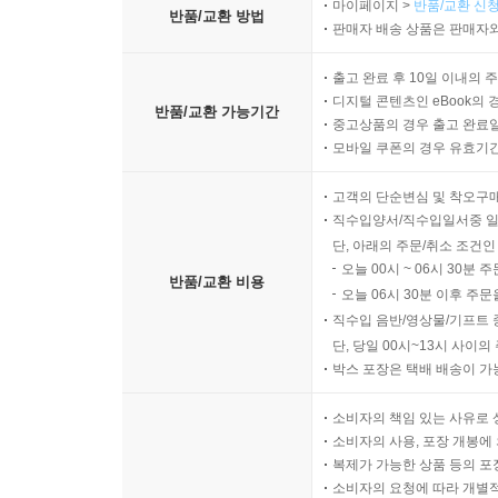
마이페이지 >
반품/교환 신청
반품/교환 방법
판매자 배송 상품은 판매자와
출고 완료 후 10일 이내의 
디지털 콘텐츠인 eBook의 
반품/교환 가능기간
중고상품의 경우 출고 완료일
모바일 쿠폰의 경우 유효기간(
고객의 단순변심 및 착오구
직수입양서/직수입일서중 일
단, 아래의 주문/취소 조건인
오늘 00시 ~ 06시 30분 
반품/교환 비용
오늘 06시 30분 이후 주문
직수입 음반/영상물/기프트 
단, 당일 00시~13시 사이
박스 포장은 택배 배송이 가
소비자의 책임 있는 사유로 
소비자의 사용, 포장 개봉에 
복제가 가능한 상품 등의 포장을 
소비자의 요청에 따라 개별