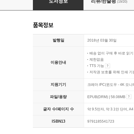
도서정보
리뷰/한줄평
(19/20)
품목정보
발행일
2018년 03월 30일
배송 없이 구매 후 바로 읽
제한없음
이용안내
TTS 가능
저작권 보호를 위해 인쇄 기
지원기기
크레마 /PC(윈도우 - 4K 모
파일/용량
EPUB(DRM) | 58.08MB
글자 수/페이지 수
약 9.5만자, 약 3.1만 단어, A
ISBN13
9791185541723