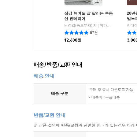
집값 높여도 잘 팔리는 부동
20년
산 인테리어
밀노
남경엽(송도부자) 저
아라크네
전대성
|
67건
12,600
원
3,00
배송/반품/교환 안내
배송 안내
구매 후 즉시 다운로드 가능
배송 구분
배송비 : 무료배송
반품/교환 안내
※ 상품 설명에 반품/교환과 관련한 안내가 있는경우 아래 