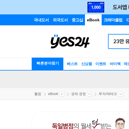
국내도서
외국도서
중고샵
eBook
크레마클럽
C
빠른분야찾기
베스트
신상품
이벤트
바이백
매
웰컴
eBook
경제 경영
투자/재테크