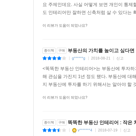
정하면 시간을 절약할 수 있다. 이때 집이 그
요 주제인데요. 사실 어떻게 보면 개인이 통제
여기서부터 벽지, 바닥재 등의 색상과 패턴을 선
도 인테리어만 잘하면 신축처럼 살 수 있다는 확
할 수 있다.(더 자세한 내용을 책을 참조하자.)
이 리뷰가 도움이 되었나요?
그런가 하면 아파트 평면도 보고 바닥 크기 실측하
타일 메지를 균일하게 시공하는 법 등을 사진과 함
있다.
부동산의 가치를 높이고 싶다면
종이책
구매
또한 멀쩡한 도배지가 터진다던가, 거실의 마루
g******g
2018-08-21
신고
아랫집에서 물이 흐른다던가 하는 문제가 왜 일어나
|
|
|
똑똑한 부동산 투자의 시작이 입지와 타이밍을 잘
<똑똑한 부동산 인테리어>는 부동산에 투자하
생기지 않도록 하면서 셀프인테리어로 개성은 살리고
해 관심을 가진지 1년 정도 됐다. 부동산에 대
실전에 적용 가능한 부동산 실용서다. 이 책과 함께
지 부동산에 투자를 하기 위해서는 알아야 할 것
이 리뷰가 도움이 되었나요?
똑똑한 부동산 인테리어 : 작은
종이책
구매
v*******4
2018-07-19
신고
|
|
|