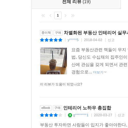
전체 리뷰
(19)
서울 방화동 집의 경우도 그러했다. 2층짜리 집이었
확장해 주방과 세탁실 공간을 넓혔다. 2층은 원래 
1
오가는 내부 계단을 막아서 욕실, 세탁실을 새로 만
집주인은 주변 집들보다 조금 더 높게 세를 놨고 새
차별화된 부동산 인테리어 실무
종이책
구매
저금리 시대이다. 임대수익은 부부의 가계에 큰 보탬
y*****5
2018-04-02
신고
|
|
|
현 정부의 도시재생사업은 기존의 주택들을 전면
요즘 부동산관련 책들이 무지 
기반시설과 주택가를 개선하는 데 상당한 예산을 집행
법, 당신도 수십채의 집주인이
5년간 50조원을 투입하는 계획을 발표했다. 따라
산에 관심을 갖게 되면서 관련
빌라 신축과 함께 단독주택 리모델링 시장은 더 활
경험으로...
더보기
▶요즘 대세! 셀프인테리어
이 리뷰가 도움이 되었나요?
“내 집도 아닌데 왜 돈을 들여?”라고 하면 옛날 사
취향과 감각은 살리는 셀프인테리어 방법과 노
인테리어 노하우 총집합
eBook
구매
임대사업자이기에 좀더 실용적으로 접근한다.
g********1
2020-03-27
신고
|
|
|
일례로 주택 셀프인테리어를 할 때는 ① 메인컬러(기준이
문손잡이, ④ 도배지, ⑤ 바닥재, ⑥ 타일: 주방
부동산 투자하면 사람들이 입지가 좋아야한다,