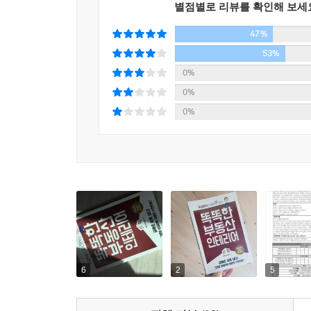
별점별로 리뷰를 확인해 보세
또 오래된 집의 경우 창호를 교체하면 좋지만 
47%
인테리어 효과가 높아지고 단열 기능이 약간 좋아진다
그런가 하면 누수나 결로로 인한 문제 해결 방법을 
53%
결로로 집 안에 물이 흐르자 임차인이 보증금을 
0%
임대인과 임차인의 관계가 회복되기 어려우니 보증
0%
결로는 평상시 관리도 중요하니 하루에 20~30분 정
0%
주변을 둘러보면 의외로 누수나 소음 때문에 이웃
노후하여 불이 날 지경인 경우도 상당하다. 저자는
나아가 인테리어 업체 선정부터 비용 견적, 제품 
짚어준다. 마루 관리법이나 발코니 누수 대처법 등에
▶임대수익 높이는 단독주택 리모델링
노부부의 2층짜리 집 한 채! 부부가 사는 공간을
현관과 발코니를 확장해서 공간을 늘려볼까? 20년,
6
2
5
실제로 요즘에는 단독주택을 리모델링해서 부모 세
방식으로 구조 변경 및 리모델링을 하는 경우가 많다