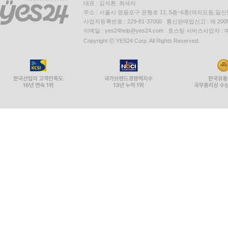
대표 : 김석환, 최세라
주소 : 서울시 영등포구 은행로 11, 5층~6층(여의도동,일신
사업자등록번호 : 229-81-37000 통신판매업신고 : 제 200
이메일 : yes24help@yes24.com 호스팅 서비스사업자 :
Copyright ⓒ YES24 Corp. All Rights Reserved.