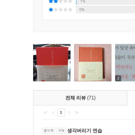
우리는 ‘분노’의 에너지에 휘둘리기 쉽다. 이때의 
1%
감정을 포괄하고 있다. 그래서 단순히 마음이 내키
0%
마음은 어떤 자극이라도 받아들여 단기적인 쾌락을 즐
긴장하는 것도 모두 이 ‘분노’의 에너지에서 비롯되
각 앞에 무릎 꿇으며 상황 판단을 잘못하기가 쉽다.
잡다한 생각의 근본 원인을 파악했다면, 그다음은 
것은 최소한 적게 보는 습관을 길러, 그런 것들을 
같은 8가지 영역으로 나누고, 우리의 일상생활에서 
―p.110[번뇌를 키우는 영상들]
‘응시’하는 법에 대해 이야기한다. 만약 분노 에너
‘나는 화가 난다고 생각한다’라고 감정을 객관적으
명상에는 눈을 완전히 감는 방법과 눈을 반쯤 감아 
익히면, 우리를 괴롭히는 복잡하고 쓸데없는 생각으
보는 기능을 전부 혹은 반쯤 정지시키면 집중력이 그
자신의 마음이 어지러워지는 순간이 찾아오면, 일단
조절법이다. 마음이 불안해지거나 긴장이 되면 일단 
2
머릿속이 하얘지면 과감히 눈을 감고 호흡에 집중한
―p.118[부처님이 눈을 반쯤 감은 이유]
전체 리뷰
(71)
---본문 중에서
1
생각버리기 연습
종이책
구매