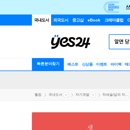
국내도서
외국도서
중고샵
eBook
크레마클럽
C
빠른분야찾기
베스트
신상품
이벤트
바이백
매
웰컴
국내도서
자기계발
처세술/삶의 자...