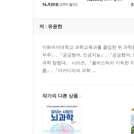
16,920
원
(10% 할인)
3
저 :
유윤한
이화여자대학교 과학교육과를 졸업한 뒤 과학을
우주』, 『궁금했어, 인공지능』, 『궁금했어,
과학 탐험대」 시리즈, 『플라스틱이 가득한 지구
름』, 『아카디아의 과학 ...
작가의 다른 상품