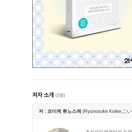
저자 소개
(2명)
저 :
코이케 류노스케
(Ryunosuke Koik
츠키요미 배움터의 도장주