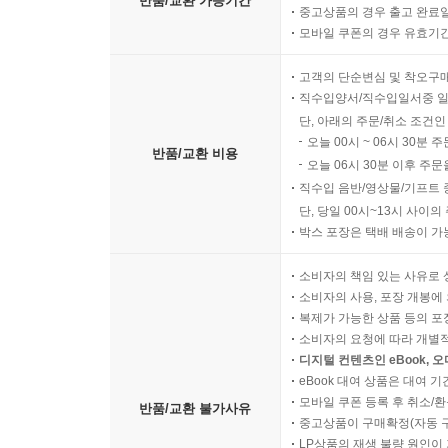
반품/교환 가능기간
중고상품의 경우 출고 완료일
모바일 쿠폰의 경우 유효기간(
고객의 단순변심 및 착오구
직수입양서/직수입일서중 일
단, 아래의 주문/취소 조건인
오늘 00시 ~ 06시 30분 
반품/교환 비용
오늘 06시 30분 이후 주문
직수입 음반/영상물/기프트 
단, 당일 00시~13시 사이
박스 포장은 택배 배송이 가
소비자의 책임 있는 사유로 
소비자의 사용, 포장 개봉에 
복제가 가능한 상품 등의 포장을 
소비자의 요청에 따라 개별
디지털 컨텐츠인 eBook, 
eBook 대여 상품은 대여 기
모바일 쿠폰 등록 후 취소/환
반품/교환 불가사유
중고상품이 구매확정(자동 
LP상품의 재생 불량 원인이 기