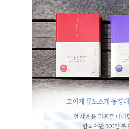
4장 쓰기와 읽기
고통스러운 인정 욕구
인터넷 시대의 글쓰기
세상이 온통 익명 게시판이라면?
이메일 작성의 기술
들여다보고 되돌아보기
계획대로 되는 기쁨
5장 먹기
살 빼야 한다는 생각이 부르는 허기
자신이 만족하는 적정량을 안다는 것
음미하는 식사법
정중하게 요리할 것
6장 버리기
내 것을 지키려다 정작 잃는 것
왜 더 가질수록 마음은 어두워질까?
대범하게 버리는 훈련