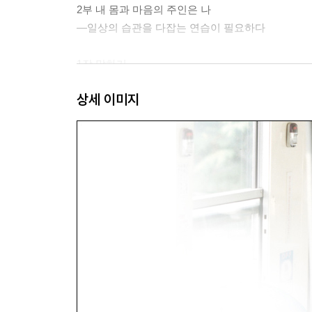
2부 내 몸과 마음의 주인은 나
―일상의 습관을 다잡는 연습이 필요하다
1장 말하기
내 목소리 관찰해보기
상세 이미지
자기 이미지에 집착하는 오만한 말들
부정적인 생각은 따옴표로 묶어버리자
마음으로 제대로 사과하기
변명이라는 마음의 중독
그래도 꼭 변명해야 한다면
눈앞에 이익에 눈멀지 않도록
누워서 침 뱉기
사소한 거짓말은 없다
쓸데없는 말들의 독
감사하는 마음이 감춘 것
감정을 알아차리는 호흡