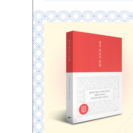
돈으로부터 자유로워지기
현명하게 소비하기
버려진 시간에 관하여
7장 접촉하기
지긋이 느껴보기
싫은 느낌을 만났을 때
쉴 때는 부드러운 자극을
8장 기르기
고민 상담의 기술
내 주장 속에 숨은 독
누군가를 걱정한다는 것
애도는 담담하게
친구를 보면 그 사람을 아는 이유
아이에게 튼튼한 지지대가 되어주려면
다툼 없이 연인을 설득하는 법