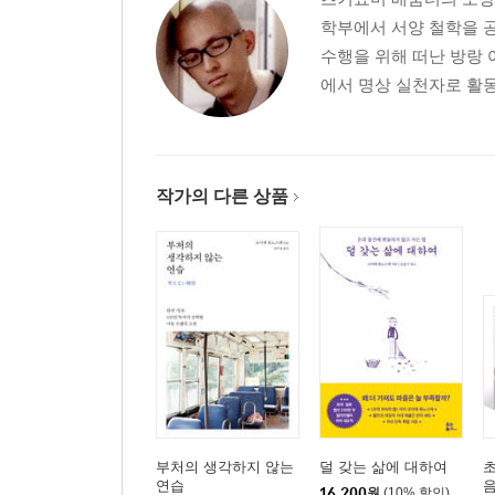
학부에서 서양 철학을 
수행을 위해 떠난 방랑 
에서 명상 실천자로 활동
작가의 다른 상품
부처의 생각하지 않는
덜 갖는 삶에 대하여
초
연습
음
16,200
원
(10% 할인)