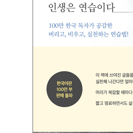
2장 듣기
소리는 마음에 새겨진다
바람의 소리를 들어라
귀를 기울이면 세계가 변한다
고통이 말하는 소리
비난받을 용기
들리는 그대로, 동요 없이
냄새에 관한 단상
3장 보기
번뇌를 키우는 영상들
나만 괴롭다는 착각
일희일비하지 않는 연습
부처님이 눈을 반쯤 감은 이유
자신의 표정을 자각하기
스스로를 속이는 웃음