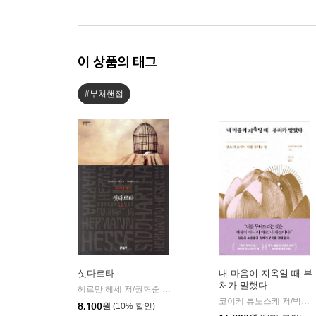
이 상품의 태그
#부처핸접
싯다르타
내 마음이 지옥일 때 부
처가 말했다
헤르만 헤세 저/권혁준 역
문학동네
|
코이케 류노스케 저/박수현 역
8,100
원
(10% 할인)