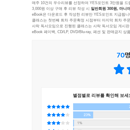
―p.36[마음을 채우는 감각의 능동태]
내일까지 작성해야 할 서류 때문에 야근을 해야 하
매주 10건의 우수리뷰를 선정하여 YES포인트 3만원을 드
3,000원 이상 구매 후 리뷰 작성 시
일반회원 300원, 마니아
모른다. 하지만 문득 어떠한 계기로 딴 생각이 들게
eBook은 다운로드 후 작성한 리뷰만 YES포인트 지급됩니
이렇게 분노가 분노를 낳는 동안에, 성격은 점점 더
뭐라도 먹고 할까? 아니지, 차라리 빨리 끝내고 집에
클래스는 첫번째 회차 주문확정 시점부터 마지막 회차 주문
닌 제3의 길, 즉 ‘응시’이다. 이때 우리가 응시하는
시간이 다 돼서 얘기를 해주는 거야? 원래 이 일은 
사락 독서모임으로 진행된 클래스는 사락 독서모임 게시판
만일 화가 치민다고 생각되면, 이 ‘화가 치민다’를 
같이 해야겠는 걸. 근데 부장은 너무 폭탄주를 좋아
eBook 페이백, CD/LP, DVD/Blu-ray, 패션 및 판매금
다…’라고 되뇌며 마음속으로 외운다. 그러다 보면 
싶어서 먹냐고. 가만, 내일모레 애랑 어디 간다고 
식할 수 있게 된다.
떠오르는 잡다한 생각 사이에서 휘둘리다가 제대로 
―p.51[부정적인 생각은 따옴표로 묶어버리자]
70
명
이제는 내 머릿속을 컨트롤 하자
거꾸로 미세한 소리에 귀를 기울이는 능력을 키우려면
부정적이고 고통스러운 생각을 비우는 일상의 기술
리를 이루는 별들처럼 서로 연관되어 있다. 따라서 
하지만 이렇게 머리를 지끈거리게 하는 수많은 생각을
보면, 우리 앞에는 풍요로운 소리의 세계가 펼쳐질 
이미 당신의 머릿속에는 ‘뭐야, 이미 생각하고 말았
―p.91[귀를 기울이면 세계가 변한다]
‘도쿄대 스님’ 코이케 류노스케는 생각을 멈추기 어
별점별로 리뷰를 확인해 보세
지나치게 평범한 일상이기 때문에 별 볼일이 없고
소리에 즉시 반응하는 패턴에서 빠져나오게 되면, 
얻기 위해 부정적인 방향으로 생각을 몰고 가도록 
할 수 있게 된다. 이때 중요한 것은 칭찬을 들으면
구체적이고 제대로 된 연습이 필요한 것이 스님의 
23%
늘 이런 식으로 마음을 다지고 있으면 누구에게 어떤
그렇다면 어떻게 해야 복잡하고 쓸데없는 생각을 버
1%
―p.102[들리는 그대로, 동요 없이]