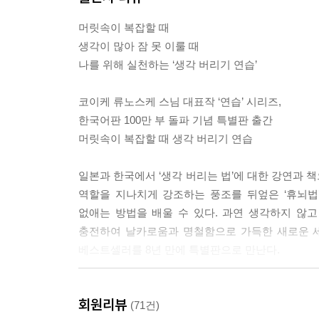
우리가 일상 속에서 생각하고 행동할 때 짧은 순간순
머릿속이 복잡할 때
시키는 행위는 자기도 모르게 이런저런 것을 ‘생각
생각이 많아 잠 못 이룰 때
사로잡혀 다른 기능들은 모두 잊어버리게 된다.
나를 위해 실천하는 ‘생각 버리기 연습’
―p.17[1부 : 생각이 너무 많은 우리]
코이케 류노스케 스님 대표작 ‘연습’ 시리즈,
이런 경우의 분노는 일상에서 우리가 말하는 분노보
한국어판 100만 부 돌파 기념 특별판 출간
후회하는 것도, 쓸쓸한 기분이 드는 것도, 긴장하는
머릿속이 복잡할 때 생각 버리기 연습
일 조금이라도 반발의 힘이 작용한다면, 그것은 분노
너지가 증폭되어 스트레스의 뿌리가 된다.
일본과 한국에서 ‘생각 버리는 법’에 대한 강연과 
―p.21[내 안에 잡음을 만들어내는 에너지들]
역할을 지나치게 강조하는 풍조를 뒤엎은 ‘휴뇌법
없애는 방법을 배울 수 있다. 과연 생각하지 않
옛날 사람들은 비오는 소리나 물 떨어지는 소리 등
충전하여 날카로움과 명철함으로 가득한 새로운 세계
감각적으로 멋을 느낄 줄 알았던 것이다. 그러나 현
베스트셀러를 8년 만에 특별판으로 만난다.
에, 미세하고 소소한 자극들을 즐길 수 없게 되고 말았
얼핏 별 볼일 없어 보이는 것에서도 충만한 느낌을 
우리는 수많은 생각을 하며 살아간다.
않아도 항상 일상의 섬세한 멋을 느낄 수 있게 된다.
회원리뷰
그런데 과연 ‘생각’한다는 일이 좋기만 한 것일까?
(71건)