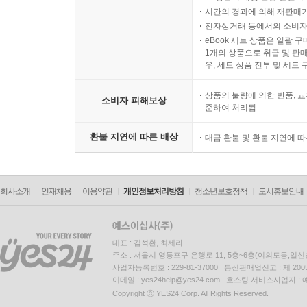
시간의 경과에 의해 재판매가
전자상거래 등에서의 소비자
eBook 세트 상품은 일괄 
1개의 상품으로 취급 및 판매
우, 세트 상품 전부 및 세트
상품의 불량에 의한 반품, 교
소비자 피해보상
준하여 처리됨
환불 지연에 따른 배상
대금 환불 및 환불 지연에 
회사소개
인재채용
이용약관
개인정보처리방침
청소년보호정책
도서홍보안내
대표 : 김석환, 최세라
주소 : 서울시 영등포구 은행로 11, 5층~6층(여의도동,일신
사업자등록번호 : 229-81-37000 통신판매업신고 : 제 200
이메일 : yes24help@yes24.com 호스팅 서비스사업자 :
Copyright ⓒ YES24 Corp. All Rights Reserved.