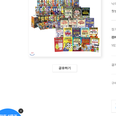
닉
첫
정
판
Y
결
공유하기
구