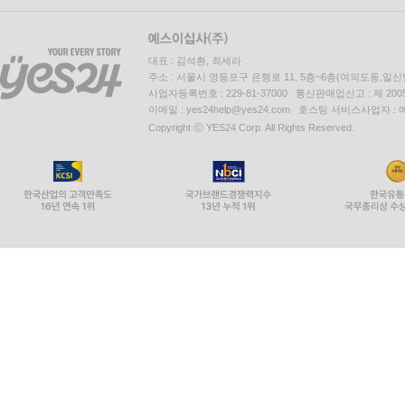
대표 : 김석환, 최세라
주소 : 서울시 영등포구 은행로 11, 5층~6층(여의도동,일신
사업자등록번호 : 229-81-37000 통신판매업신고 : 제 200
이메일 : yes24help@yes24.com 호스팅 서비스사업자 :
Copyright ⓒ YES24 Corp. All Rights Reserved.