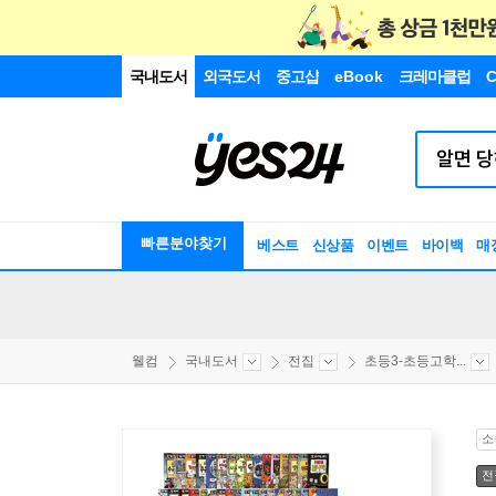
국내도서
외국도서
중고샵
eBook
크레마클럽
C
빠른분야찾기
베스트
신상품
이벤트
바이백
매
웰컴
국내도서
전집
초등3-초등고학...
소
전