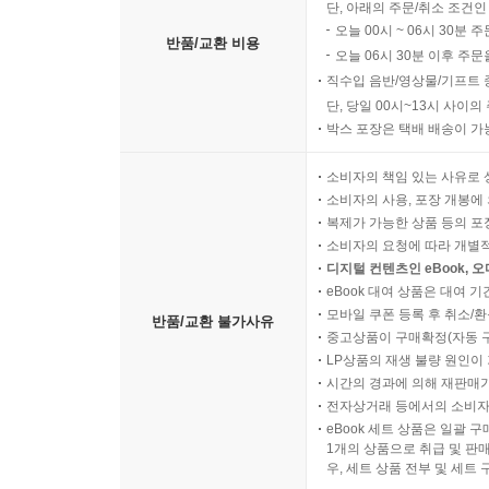
단, 아래의 주문/취소 조건인
오늘 00시 ~ 06시 30분 
반품/교환 비용
오늘 06시 30분 이후 주문
직수입 음반/영상물/기프트 
단, 당일 00시~13시 사이
박스 포장은 택배 배송이 가
소비자의 책임 있는 사유로 
소비자의 사용, 포장 개봉에 
복제가 가능한 상품 등의 포장을 
소비자의 요청에 따라 개별
디지털 컨텐츠인 eBook, 
eBook 대여 상품은 대여 기
모바일 쿠폰 등록 후 취소/환
반품/교환 불가사유
중고상품이 구매확정(자동 
LP상품의 재생 불량 원인이 기
시간의 경과에 의해 재판매가
전자상거래 등에서의 소비자
eBook 세트 상품은 일괄 
1개의 상품으로 취급 및 판매
우, 세트 상품 전부 및 세트