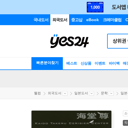
국내도서
외국도서
중고샵
eBook
크레마클럽
C
빠른분야찾기
베스트
신상품
이벤트
바이백
매
웰컴
외국도서
일본도서
문학
일본
소
직