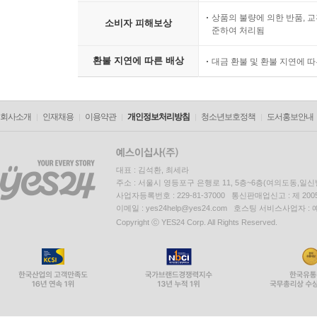
상품의 불량에 의한 반품, 교
소비자 피해보상
준하여 처리됨
환불 지연에 따른 배상
대금 환불 및 환불 지연에 
회사소개
인재채용
이용약관
개인정보처리방침
청소년보호정책
도서홍보안내
대표 : 김석환, 최세라
주소 : 서울시 영등포구 은행로 11, 5층~6층(여의도동,일신
사업자등록번호 : 229-81-37000 통신판매업신고 : 제 200
이메일 : yes24help@yes24.com 호스팅 서비스사업자 :
Copyright ⓒ YES24 Corp. All Rights Reserved.