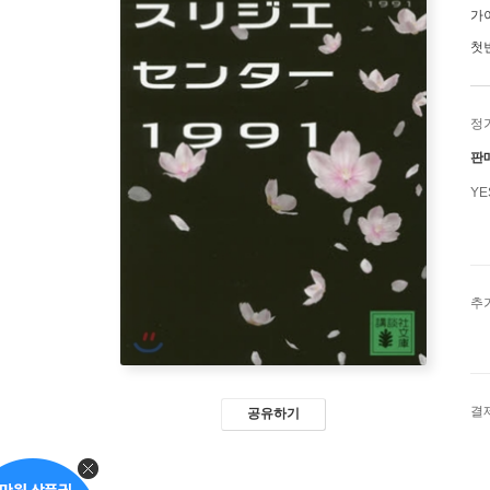
가
첫
정
판
Y
추
결
공유하기