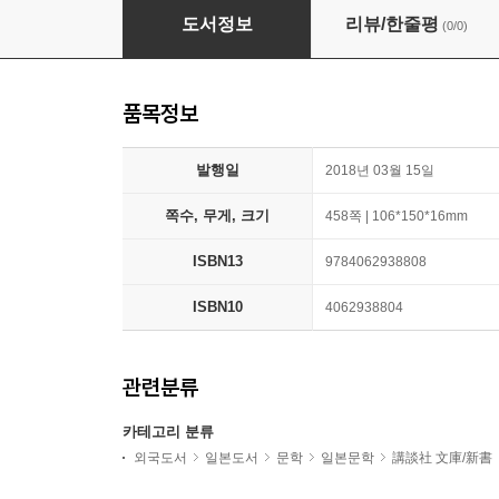
スリジエセンタ-1991
도서정보
리뷰/한줄평
(0/0)
품목정보
발행일
2018년 03월 15일
쪽수, 무게, 크기
458쪽 | 106*150*16mm
ISBN13
9784062938808
ISBN10
4062938804
관련분류
카테고리 분류
외국도서
일본도서
문학
일본문학
講談社 文庫/新書