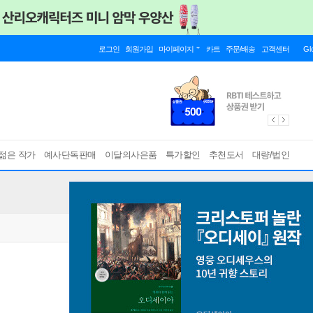
로그인
회원가입
마이페이지
카트
주문/배송
고객센터
Gl
젊은 작가
예사단독판매
이달의사은품
특가할인
추천도서
대량/법인