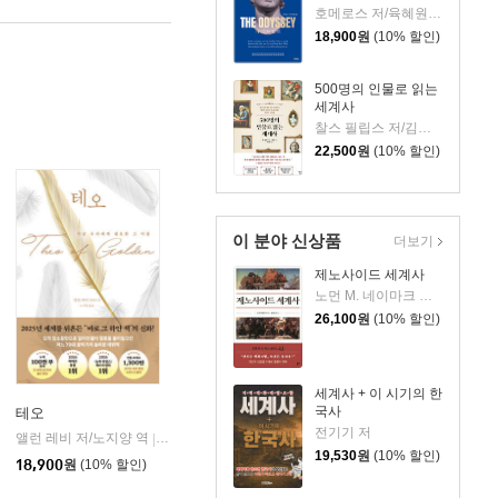
호메로스 저/육혜원 역
18,900
원
(10% 할인)
500명의 인물로 읽는
세계사
찰스 필립스 저/김봉중 감수/임지연 역
22,500
원
(10% 할인)
이 분야 신상품
더보기
제노사이드 세계사
노먼 M. 네이마크 저/김상기 역
26,100
원
(10% 할인)
세계사 + 이 시기의 한
국사
테오
전기기 저
앨런 레비 저/노지양 역
오팬하우스
|
19,530
원
(10% 할인)
18,900
원
(10% 할인)