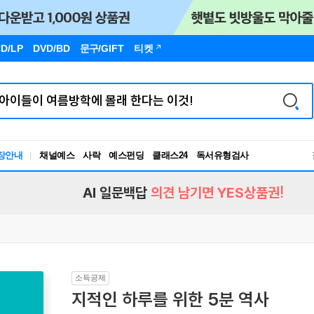
D/LP
DVD/BD
문구
/GIFT
티켓
장안내
채널예스
사락
예스펀딩
클래스24
독서유형검사
RBTI Lab
독서유형검사
AI 일문백답
의견 남기면 YES상품권!
소득공제
지적인 하루를 위한 5분 역사