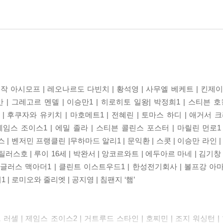
이작 아시모프 | 레오나르도 다빈치 | 황석영 | 사무엘 베케트 | 킨제
 | 그레고르 멘델 | 이승만1 | 히로히토 일왕| 박정희1 | 스티븐 호
넬 | 후쿠자와 유키치 | 마호메트1 | 전혜린 | 토마스 하디 | 애거서
임스 조이스1 | 에밀 졸라 | 스티븐 콜린스 포스터 | 마릴린 먼로1 
 | 벤저민 프랭클린 |무하마드 알리1 | 문익환 | 스콧 | 이승만 라인 | 
틸러스호 | 루이 16세 | 박완서 | 앙코르와트 | 에두아르 마네 | 김기창 
 더글러스 맥아더1 | 클린트 이스트우드1 | 한성전기회사 | 볼프강 아마
1 | 로미오와 줄리엣 | 공지영 | 침팬지 ‘햄’
 러셀 | 제임스 조이스2 | 거트루드 스타인 | 호찌민 | 조지 워싱턴 | 