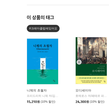
이 상품의 태그
#크레마클럽에있어요
니체의 초월자
오디세이아
프리드리히 니체 저/김철 편역
히읏
호메로스 저/페테르 파울 루벤스 그림/박문재 역
|
15,210
원
(10% 할인)
24,300
원
(10% 할인)