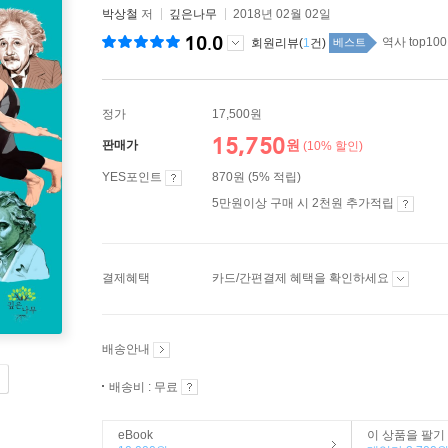
박상철
저
깊은나무
2018년 02월 02일
10.0
역사 top100
회원리뷰(
1
건)
베스트
정가
17,500원
15,750
원
판매가
(10% 할인)
YES포인트
870원 (5% 적립)
5만원이상 구매 시 2천원 추가적립
결제혜택
카드/간편결제 혜택을 확인하세요
배송안내
배송비 : 무료
eBook
이 상품을 팔기