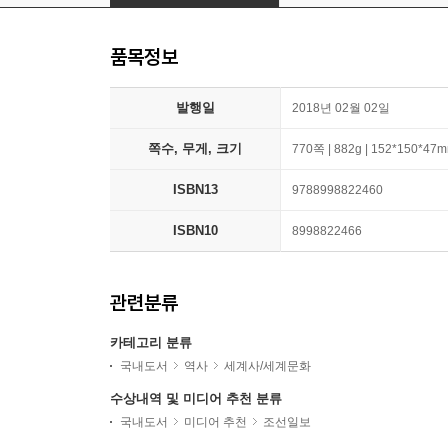
품목정보
발행일
2018년 02월 02일
쪽수, 무게, 크기
770쪽 | 882g | 152*150*47
ISBN13
9788998822460
ISBN10
8998822466
관련분류
카테고리 분류
국내도서
역사
세계사/세계문화
수상내역 및 미디어 추천 분류
국내도서
미디어 추천
조선일보