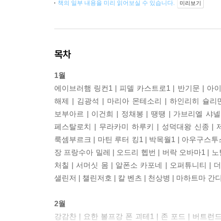
책의 일부 내용을 미리 읽어보실 수 있습니다.
미리보기
목차
1월
에이브러햄 링컨1 | 피델 카스트로1 | 반기문 | 아
해제 | 김광석 | 마리아 몬테소리 | 하인리히 슐리만
보부아르 | 이건희 | 정채봉 | 땡땡 | 가브리엘 샤
페스탈로치 | 무라카미 하루키 | 성덕대왕 신종 | 제
룩셈부르크 | 마틴 루터 킹1 | 박목월1 | 아우구스투스
장 프랑수아 밀레 | 오드리 헵번 | 버락 오바마1 | 노
처칠 | 서머싯 몸 | 알폰소 카포네 | 오퍼튜니티 |
샐린저 | 챌린저호 | 칼 벤츠 | 천상병 | 마하트마 간디
2월
강감찬 | 요한 볼프강 폰 괴테1 | 존 포드 | 버트런드