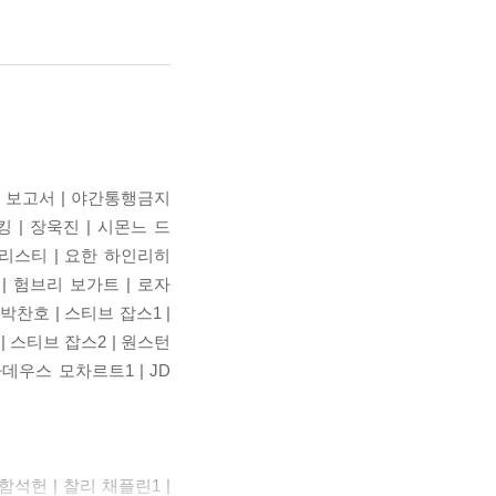
이 보고서 | 야간통행금지
킹 | 장욱진 | 시몬느 드
 크리스티 | 요한 하인리히
| 험브리 보가트 | 로자
박찬호 | 스티브 잡스1 |
| 스티브 잡스2 | 원스턴
데우스 모차르트1 | JD
함석헌 | 찰리 채플린1 |