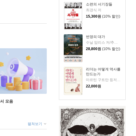
소련의 서기장들
최경식 저
15,300
원
(10% 할인)
번영의 대가
수닐 암리스 저/추선영 역
28,800
원
(10% 할인)
리더는 어떻게 역사를
만드는가
마르틴 구트만 등저/김동환 편역
22,000
원
도서 모음
펼쳐보기