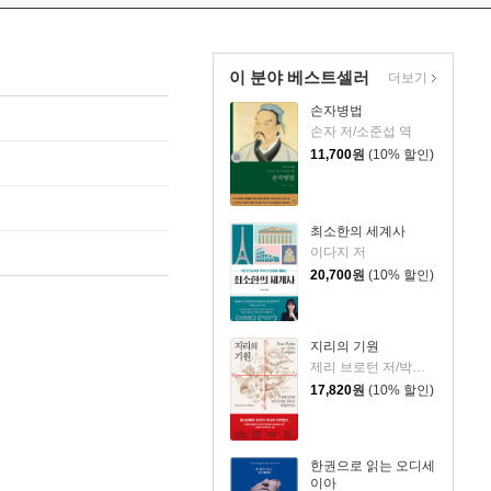
이 분야 베스트셀러
더보기
손자병법
손자 저/소준섭 역
11,700
원
(10% 할인)
최소한의 세계사
이다지 저
20,700
원
(10% 할인)
지리의 기원
제리 브로턴 저/박세연 역
17,820
원
(10% 할인)
한권으로 읽는 오디세
이아