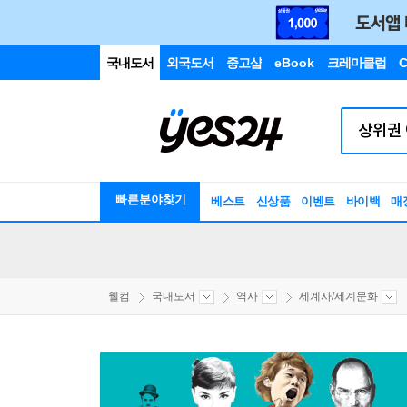
국내도서
외국도서
중고샵
eBook
크레마클럽
C
빠른분야찾기
베스트
신상품
이벤트
바이백
매
웰컴
국내도서
역사
세계사/세계문화