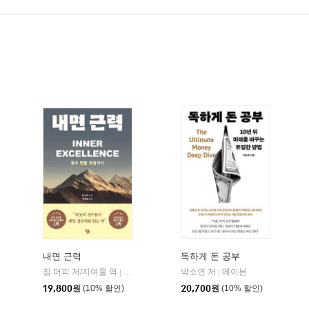
내면 근력
독하게 돈 공부
짐 머피 저/지여울 역
현대지성
윌북(willbook)
박소연 저
메이븐
|
|
|
19,800
원
(10% 할인)
20,700
원
(10% 할인)