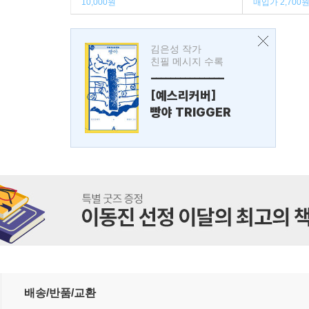
10,000원
매입가 2,700
김은성 작가
친필 메시지 수록
---------------
[예스리커버]
빵야 TRIGGER
배송/반품/교환