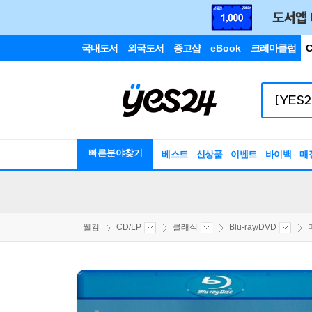
국내도서
외국도서
중고샵
eBook
크레마클럽
C
빠른분야찾기
베스트
신상품
이벤트
바이백
매
웰컴
CD/LP
클래식
Blu-ray/DVD