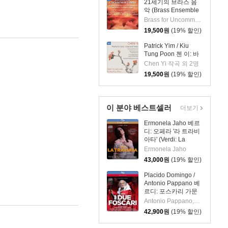
21세기의 브라스 음
악 (Brass Ensemble
Music - 21st Century)
Brass for Uncommon Times 실내악
19,500
원
(19% 할인)
Patrick Yim / Kiu
Tung Poon 첸 이: 바
이올린, 비올라, 피아
Chen Yi 작곡 외 2명
노 작품집 (Chen Yi:
19,500
원
(19% 할인)
Works For Violin,
Viola And Piano)
이 분야 베스트셀러
더보기
Ermonela Jaho 베르
디: 오페라 '라 트라비
아타' (Verdi: La
Traviata)
Ermonela Jaho
43,000
원
(19% 할인)
Placido Domingo /
Antonio Pappano 베
르디: 포스카리 가문
의 두 사람 (Verdi: I
Antonio Pappano,Placido Domingo,Giuseppe Verdi,Royal Opera House Orchestra,Francesco Meli,Maria Agresta
Due Foscari) 플라시
42,900
원
(19% 할인)
도 도밍고