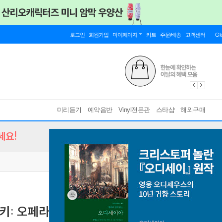
로그인
회원가입
마이페이지
카트
주문/배송
고객센터
Gl
미리듣기
예약음반
Vinyl전문관
스타샵
해외구매
세요!
스키: 오페라 '스페이드 여왕'