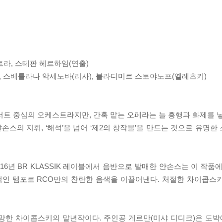
라, 스테판 헤르하임(연출)
, 스베틀라나 악세노바(리사), 블라디미르 스토야노프(옐레츠키)
 중심의 오케스트라지만, 간혹 맡는 오페라는 늘 흥행과 화제를 낳곤 
스의 지휘, ‘해석’을 넘어 ‘제2의 창작물’을 만드는 것으로 유명한
6년 BR KLASSIK 레이블에서 음반으로 발매한 얀손스는 이 작품
정적인 템포로 RCO만의 찬란한 음색을 이끌어낸다. 처절한 차이콥스
 사망한 차이콥스키의 말년작이다. 주인공 게르만(미샤 디디크)은 도박