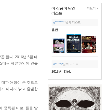
이 상품이 담긴
더보기
리스트
g*******6
님의 리스트
음반
한다. 2016년 6월 네
 스테판 헤른하임의 연출
a*****2
님의 리스트
2018년. 감상.
에 대한 애정이 큰 것으로
키가 아니라 밝고 활발한
에 중독된 이로, 돈을 딸