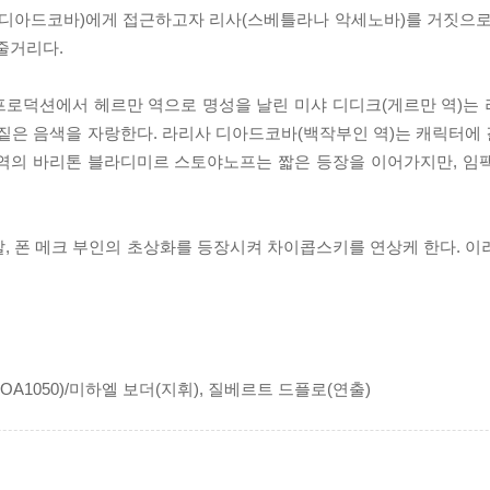
 디아드코바)에게 접근하고자 리사(스베틀라나 악세노바)를 거짓으로
줄거리다.
여러 프로덕션에서 헤르만 역으로 명성을 날린 미샤 디디크(게르만 역)
 짙은 음색을 자랑한다. 라리사 디아드코바(백작부인 역)는 캐릭터에
 역의 바리톤 블라디미르 스토야노프는 짧은 등장을 이어가지만, 임
, 폰 메크 부인의 초상화를 등장시켜 차이콥스키를 연상케 한다. 이
 OA1050)/미하엘 보더(지휘), 질베르트 드플로(연출)