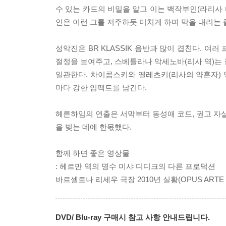
수 있는 카드의 비밀을 알고 이는 백작부인(라리사
인은 이런 그를 저주하듯 미치게 하며 막을 내리는 
성악진은 BR KLASSIK 음반과 많이 겹친다. 
절정을 보여주고, 스베틀라나 악세노바(리사 역)는
일관한다. 차이콥스키와 옐레츠키(리사의 약혼자)
마다 강한 임팩트를 남긴다.
헤른하임의 연출은 서막부터 동성애 코드, 권고 자살
을 빚는 데에 한몫했다.
함께 하면 좋은 영상물
: 헤르만 역의 명수 미샤 디디크의 다른 프로덕션
바르셀로나 리세우 극장 2010년 실황(OPUS ARTE
DVD/ Blu-ray 구매시 참고 사항 안내드립니다.