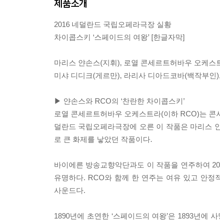
제품소개
2016 네덜란드 국립오페라극장 실황
차이콥스키 ‘스페이드의 여왕’ [한글자막]
마리스 얀손스(지휘), 로열 콘세르트허바우 오케스트
미샤 디디크(게르만), 라리사 디아드코바(백작부인)
▶ 얀손스와 RCO의 ‘찬란한 차이콥스키’
로열 콘세르트허바우 오케스트라(이하 RCO)는 콘서트
덜란드 국립오페라극장에 오른 이 작품은 마리스 얀손
로 큰 화제를 낳았던 작품이다.
바이에른 방송교향악단과도 이 작품을 연주하여 201
유명하다. RCO와 함께 한 연주는 여유 있고 안
사운드다.
1890년에 초연한 ‘스페이드의 여왕’은 1893년에