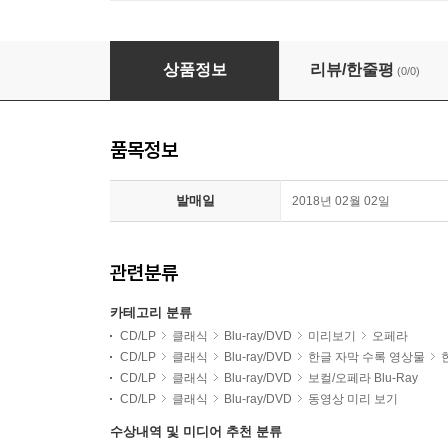
Mariss Jansons 차이코프스키: 오페라 '스페이드 여
상품정보
리뷰/한줄평
(0/0)
품목정보
발매일
2018년 02월 02일
관련분류
카테고리 분류
CD/LP
클래식
Blu-ray/DVD
미리보기
오페라
CD/LP
클래식
Blu-ray/DVD
한글 자막 수록 영상물
CD/LP
클래식
Blu-ray/DVD
보컬/오페라 Blu-Ray
CD/LP
클래식
Blu-ray/DVD
동영상 미리 보기
수상내역 및 미디어 추천 분류