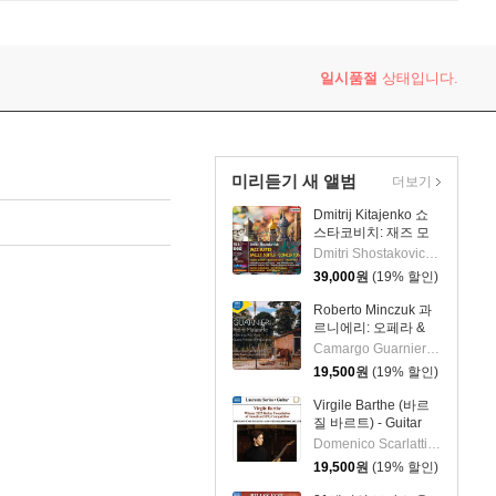
일시품절
상태입니다.
미리듣기 새 앨범
더보기
Dmitrij Kitajenko 쇼
스타코비치: 재즈 모
음곡, 발레 모음곡, 협
Dmitri Shostakovich 작곡 외 6명
주곡들
39,000
원
(19% 할인)
(Shostakovich: Jazz
Suite; Ballet Suites;
Roberto Minczuk 과
Concertos)
르니에리: 오페라 &
관현악 작품집
Camargo Guarnieri 작곡 외 2명
(Guarnieri: Pedro
19,500
원
(19% 할인)
Malazarte)
Virgile Barthe (바르
질 바르트) - Guitar
Recital (기타 리사이
Domenico Scarlatti 작곡 외 5명
틀)
19,500
원
(19% 할인)