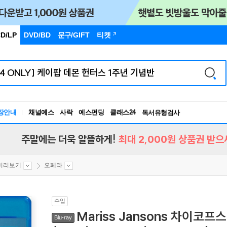
D/LP
DVD/BD
문구
/GIFT
티켓
장안내
채널예스
사락
예스펀딩
클래스24
독서유형검사
RBTI Lab
독서유형검사
주말에는 더욱 알뜰하게!
최대 2,000원 상품권 받으
미리보기
오페라
수입
Mariss Jansons 차이코프
Blu-ray