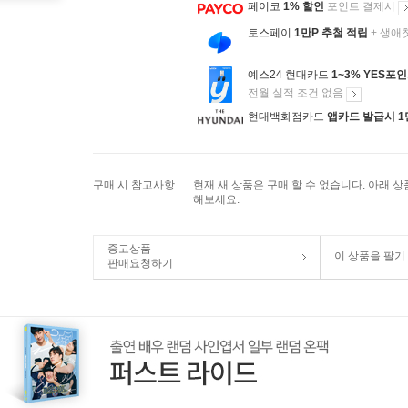
페이코
1% 할인
포인트 결제시
토스페이
1만P 추첨 적립
+ 생애
예스24 현대카드
1~3% YES포
전월 실적 조건 없음
현대백화점카드
앱카드 발급시 1
구매 시 참고사항
현재 새 상품은 구매 할 수 없습니다. 아래 
해보세요.
중고상품
이 상품을 팔기
판매요청하기