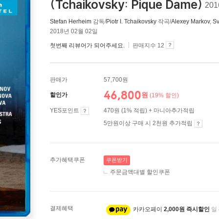
(Tchaikovsky: Pique Dame)
20
Stefan Herheim
감독/
Piotr I. Tchaikovsky
작곡/
Alexey Markov
,
Sv
2018년 02월 02일
첫번째 리뷰어가 되어주세요.
판매지수 12
판매가
57,700원
46,800
원
할인가
(19% 할인)
YES포인트
470원 (1% 적립) + 마니아추가적립
5만원이상 구매 시 2천원 추가적립
추가혜택쿠폰
쿠폰받기
주문금액대별 할인쿠폰
결제혜택
카카오페이
2,000원 즉시할인
일