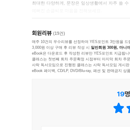
최대한 다양하게, 문장은 일상생활에서 자주 쓸 수
예뻐진 손글씨로 마음을 전해보세요.
기본부터 탄탄하게 다지는 4주 완성 프로그램
회원리뷰
구성은 기존 책과 같이 4주 동안 차근차근 연습할 
(19건)
한글 정자체 연습을 통해 한글의 바른 모양을 익힙
매주 10건의 우수리뷰를 선정하여 YES포인트 3만원을 드
3,000원 이상 구매 후 리뷰 작성 시
일반회원 300원, 마니아
글자부터 짧은 문장까지 시야를 넓혀가며 네모 칸 
eBook은 다운로드 후 작성한 리뷰만 YES포인트 지급됩니
자음과 모음의 모양을 다양하게 바꿔 써보며 자신
클래스는 첫번째 회차 주문확정 시점부터 마지막 회차 주문
하면서 끝까지 가지런히 쓸 수 있게 됩니다. 그리
사락 독서모임으로 진행된 클래스는 사락 독서모임 게시판
마지막으로는 일상에서 유용하게 쓸 수 있는 메시지
eBook 페이백, CD/LP, DVD/Blu-ray, 패션 및 판매금
손글씨, 연습하는 만큼 달라집니다!
19
명
작은 책이지만 손글씨의 변화를 느끼며 즐겁고 뿌
글씨를 꽤 잘 썼는데 자주 쓰지 않다 보니 예전만큼
우리는 모두 알고 있습니다. 한 문장 멋지게 쓰는 
쓰는 것만으로 충분히 개성 있고 멋진 필체를 만들 