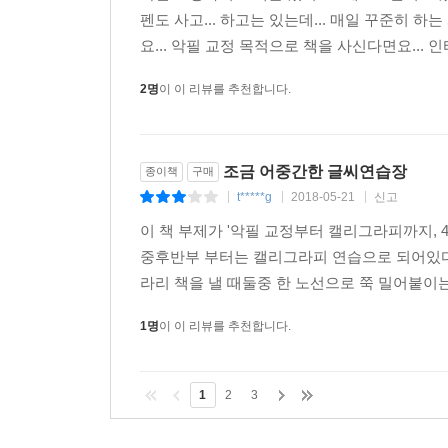
펜도 사고... 하고는 있는데... 매일 꾸준히 
요... 악필 교정 목적으로 책을 사신다면요...
2명
이 이 리뷰를 추천합니다.
조금 어중간한 글씨연습장
종이책
구매
t*****g
2018-05-21
신고
|
|
|
이 책 부제가 '악필 교정부터 캘리그라피까지, 
중후반부 부터는 캘리그라피 연습으로 되어있다.하
라리 책을 낼 때둘중 한 노선으로 쭉 밀어붙이는
1명
이 이 리뷰를 추천합니다.
1
2
3