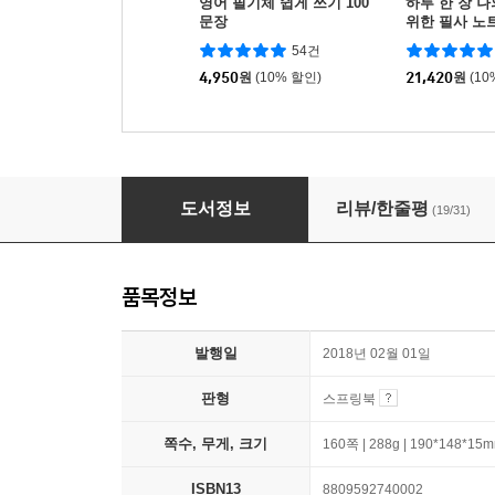
영어 필기체 쉽게 쓰기 100
하루 한 장 
문장
위한 필사 노
54건
4,950
원
(10% 할인)
21,420
원
(10
나도 손글씨 잘 쓰면 소원이 없겠네 [핸디 워크북
도서정보
리뷰/한줄평
(19/31)
품목정보
발행일
2018년 02월 01일
판형
스프링북
쪽수, 무게, 크기
160쪽 | 288g | 190*148*15
ISBN13
8809592740002