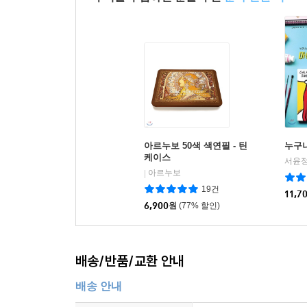
아르누보 50색 색연필 - 틴
누구
케이스
서윤정
아르누보
|
19건
11,7
6,900
원
(77% 할인)
배송/반품/교환 안내
배송 안내