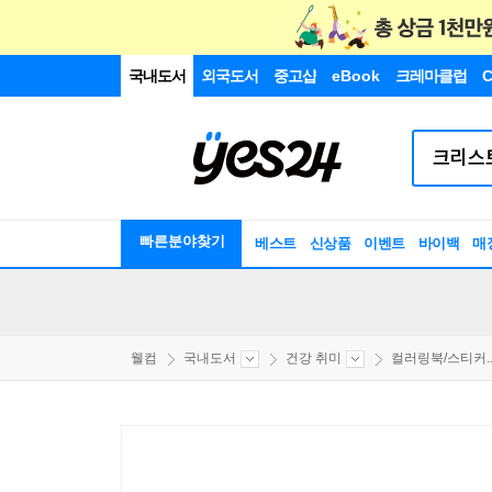
국내도서
외국도서
중고샵
eBook
크레마클럽
C
빠른분야찾기
베스트
신상품
이벤트
바이백
매
웰컴
국내도서
건강 취미
컬러링북/스티커..