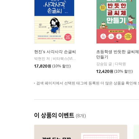
현진’s 사각사각 손글씨
초등학생 반듯한 글씨체
만들기
박현진 저
비타북스(VITABOOKS)
|
강승임 글
다락원
|
17,820
원
(10% 할인)
12,420
원
(10% 할인)
검색 페이지에서 선택된 태그에 등록된 더 많은 상품을 확인해 
이 상품의 이벤트
(8개)