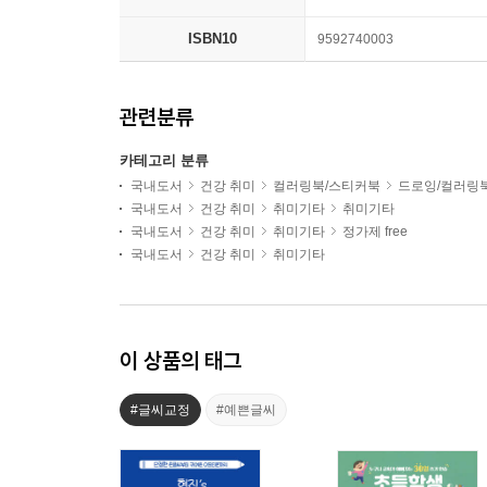
ISBN10
9592740003
관련분류
카테고리 분류
국내도서
건강 취미
컬러링북/스티커북
드로잉/컬러링
국내도서
건강 취미
취미기타
취미기타
국내도서
건강 취미
취미기타
정가제 free
국내도서
건강 취미
취미기타
이 상품의 태그
#글씨교정
#예쁜글씨