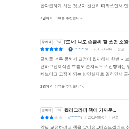
한다급하게 하는 것보다 천천히 따라쓰면서 연
2명
이 이 리뷰를 추천합니다.
[도서] 나도 손글씨 잘 쓰면 소원
종이책
구매
l********e
2018-06-04
신고
|
|
|
글씨를 너무 못써서 교정이 될까해서 한번 사
편하고전체적인 흐름도 순차적으로 진행하는 방
뻐보이고 교정이 되는 반면실제로 일하면서 글
2명
이 이 리뷰를 추천합니다.
켈리그라피 책에 가까운...
종이책
구매
g*******9
2019-08-07
신고
|
|
|
악필 교정하려고 책을 샀어요...베스트셀러로 