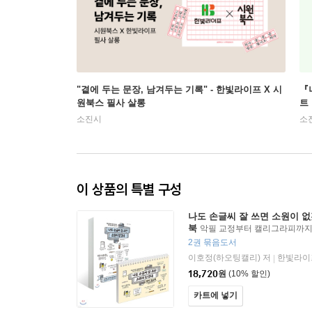
"곁에 두는 문장, 남겨두는 기록" - 한빛라이프 X 시
『
원북스 필사 살롱
트
소진시
소
이 상품의 특별 구성
나도 손글씨 잘 쓰면 소원이 없
북
악필 교정부터 캘리그라피까지,
씨 찾기
2권 묶음도서
이호정(하오팅캘리) 저
한빛라이
|
18,720
원
(10% 할인)
카트에 넣기